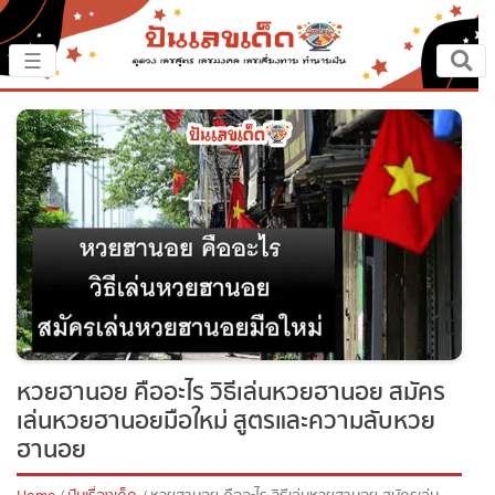
×
☰
หน้าหลัก
ปันเรื่องเด็ด
ปันแนวทาง
ปันแหล่งเลข
ปันเลขฝัน
หวยฮานอย คืออะไร วิธีเล่นหวยฮานอย สมัคร
ตรวจเลข
เล่นหวยฮานอยมือใหม่ สูตรและความลับหวย
ฮานอย
หวยสด