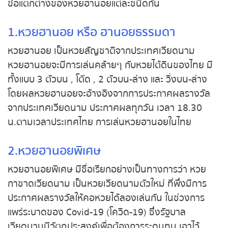
ข้อแตกต่างของหวยฮานอยแต่ละชนิดกัน
1.หวยฮานอย หรือ ฮานอยธรรมดา
หวยฮานอย เป็นหวยสัญชาติจากประเทศเวียดนาม
หวยฮานอยจะมีการเล่นคล้ายๆ กับหวยไต้ดินของไทย มี
ทั้งแบบ 3 ตัวบน , โต๊ด , 2 ตัวบน-ล่าง และ วิ่งบน-ล่าง
โดยผลหวยฮานอยจะอ้างอิงจากการประกาศผลรางวัล
จากประเทศเวียดนาม ประกาศผลทุกวัน เวลา 18.30
น.ตามเวลาประเทศไทย การเล่นหวยฮานอยในไทย
2.หวยฮานอยพิเศษ
หวยฮานอยพิเศษ มีชื่อเรียกอย่างเป็นทางการว่า หวย
กาชาดเวียดนาม เป็นหวยเวียดนามตัวใหม่ ที่พึ่งมีการ
ประกาศผลรางวัลให้คอหวยได้ลองเล่นกัน ในช่วงการ
แพร่ระบาดของ Covid-19 (โควิด-19) ซึ่งรัฐบาล
เวียดนามมีวัตถุประสงค์เพื่อต้องการระดมทุน เอาไว้