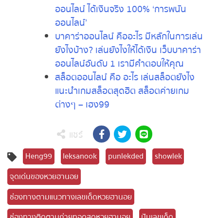
ออนไลน์ ได้เงินจริง 100% ‘การพนัน
ออนไลน์’
บาคาร่าออนไลน์ คืออะไร มีหลักในการเล่น
ยังไงบ้าง? เล่นยังไงให้ได้เงิน เว็บบาคาร่า
ออนไลน์อันดับ 1 เรามีคำตอบให้คุณ
สล็อตออนไลน์ คือ อะไร เล่นสล็อตยังไง
แนะนำเกมสล็อตสุดฮิต สล็อตค่ายเกม
ต่างๆ – เฮง99
แชร์
Heng99
leksanook
punlekded
showlek
จุดเด่นของหวยฮานอย
ช่องทางตามแนวทางเลขเด็ดหวยฮานอย
ช่องทางติดตามถ่ายทอดสดหวยฮานอย
ปันเลขเด็ด