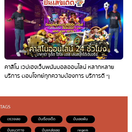
คาสิโน เวปเฮง เว็บพนันบอลออนไลน์ หลากหลาย
บริการ ตอบโจทย์ทุกความต้องการ บริการดี ๆ
ตลอด 24 ชั่วโมง
TAGS
ตรวจเลข
ปันเรื่องเด็ด
ปันเลขฝัน
ปันแนวทาง
ปันแหล่งเลข
regem