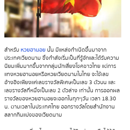
หวยหุ้นฮั่งเส็ง เช้า
หวยหุ้นฮั่งเส็ง บ่าย
หวยหุ้นจีน เช้า
สำหรับ
หวยฮานอย
นั้น มีแหล่งกำเนิดขึ้นมาจาก
หวยหุ้นจีน บ่าย
ประเทศเวียดนาม ซึ่งกำลังเริ่มเป็นที่รู้จักและได้รับความ
นิยมเพิ่มมากขึ้นจากกลุ่มนักเสี่ยงโชคชาวไทย แต่การ
หวยหุ้นไต้หวัน
แทงหวยฮานอยหรือหวยเวียดนามในไทย จะใช้เลข
อ้างอิงเพียงแค่เลขรางวัลพิเศษเป็นเลข 3 ตัวบน และ
หวยหุ้นสิงคโปร์
เลขรางวัลที่หนึ่งเป็นเลข 2 ตัวล่าง เท่านั้น การออกผล
รางวัลของหวยฮานอยจะออกในทุกๆวัน เวลา 18.30
หวยหุ้นอิยิป
น. ตามเวลาในประเทศไทย ออกรางวัลโดยสำนักงาน
สลากกินแบ่งของเวียดนาม
หวยหุ้นเยอรมัน