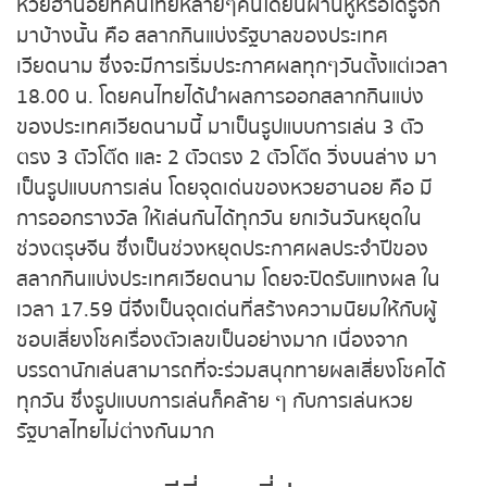
หวยฮานอยที่คนไทยหลายๆคนได้ยินผ่านหูหรือได้รู้จัก
หวยหุ้นอังกฤษ
มาบ้างนั้น คือ สลากกินแบ่งรัฐบาลของประเทศ
เวียดนาม ซึ่งจะมีการเริ่มประกาศผลทุกๆวันตั้งแต่เวลา
หวยหุ้นรัสเซีย
18.00 น. โดยคนไทยได้นำผลการออกสลากกินแบ่ง
ของประเทศเวียดนามนี้ มาเป็นรูปแบบการเล่น 3 ตัว
หวยหุ้นอินเดีย
ตรง 3 ตัวโต๊ด และ 2 ตัวตรง 2 ตัวโต๊ด วิ่งบนล่าง มา
เป็นรูปแบบการเล่น โดยจุดเด่นของหวยฮานอย คือ มี
หวยหุ้นดาวโจนส์
การออกรางวัล ให้เล่นกันได้ทุกวัน ยกเว้นวันหยุดใน
MK Sports
ช่วงตรุษจีน ซึ่งเป็นช่วงหยุดประกาศผลประจำปีของ
สลากกินแบ่งประเทศเวียดนาม โดยจะปิดรับแทงผล ใน
เวลา 17.59 นี่จึงเป็นจุดเด่นที่สร้างความนิยมให้กับผู้
ชอบเสี่ยงโชคเรื่องตัวเลขเป็นอย่างมาก เนื่องจาก
บรรดานักเล่นสามารถที่จะร่วมสนุกทายผลเสี่ยงโชคได้
ทุกวัน ซึ่งรูปแบบการเล่นก็คล้าย ๆ กับการเล่นหวย
รัฐบาลไทยไม่ต่างกันมาก