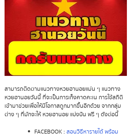
สามารถติดตามแนวทางหวยฮานอยแม่น ๆ แนวทาง
หวยฮานอยวันนี้ ที่จะเป็นการเก็งคาดคะเน การใช้สถิติ
เข้ามาช่วยเพื่อให้มีโอกาสถูกมากขึ้นอีกด้วย จากกลุ่ม
ต่าง ๆ ที่มักจะให้ หวยฮานอย แบ่งปัน ฟรี ๆ ดังต่อนี้
FACEBOOK :
สอนวิธีหารายได้ พร้อม