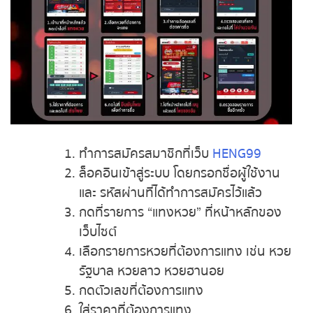
ทำการสมัครสมาชิกที่เว็บ
HENG99
ล็อคอินเข้าสู่ระบบ โดยกรอกชื่อผู้ใช้งาน
และ รหัสผ่านที่ได้ทำการสมัครไว้แล้ว
กดที่รายการ “แทงหวย” ที่หน้าหลักของ
เว็บไซต์
เลือกรายการหวยที่ต้องการแทง เช่น หวย
รัฐบาล หวยลาว หวยฮานอย
กดตัวเลขที่ต้องการแทง
ใส่ราคาที่ต้องการแทง