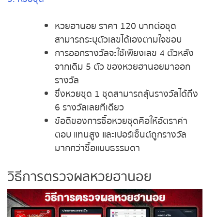
หวยฮานอย ราคา 120 บาทต่อชุด
สามารถระบุตัวเลขได้เองตามใจชอบ
การออกรางวัลจะใช้เพียงเลข 4 ตัวหลัง
จากเดิม 5 ตัว ของหวยฮานอยมาออก
รางวัล
ซึ่งหวยชุด 1 ชุดสามารถลุ้นรางวัลได้ถึง
6 รางวัลเลยทีเดียว
ข้อดีของการซื้อหวยชุดคือให้อัตราค่า
ตอบ แทนสูง และเปอร์เซ็นต์ถูกรางวัล
มากกว่าซื้อแบบธรรมดา
วิธีการตรวจผลหวยฮานอย