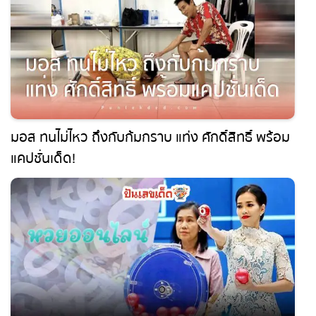
มอส ทนไม่ไหว ถึงกับก้มกราบ แท่ง ศักดิ์สิทธิ์ พร้อม
แคปชั่นเด็ด!