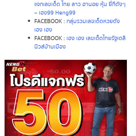
แจกเลขเด็ด ไทย ลาว ฮานอย หุ้น ยี่กีดังๆ
– เฮง99 Heng99
FACEBOOK :
กลุ่มรวมเลขเด็ดหวยดัง
เฮง เฮง
FACEBOOK :
เฮง เฮง เลขเด็ดไทยรัฐเดลิ
นิวส์บ้านเมือง