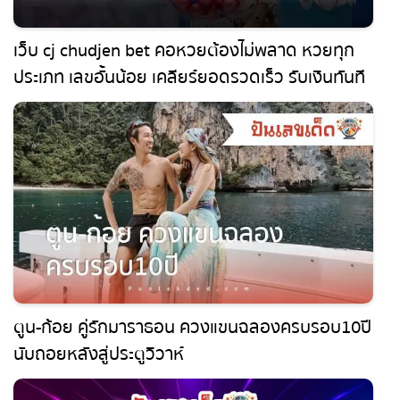
เว็บ cj chudjen bet คอหวยต้องไม่พลาด หวยทุก
ประเภท เลขอั้นน้อย เคลียร์ยอดรวดเร็ว รับเงินทันที
ตูน-ก้อย คู่รักมาราธอน ควงแขนฉลองครบรอบ10ปี
นับถอยหลังสู่ประตูวิวาห์