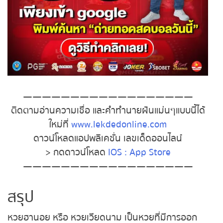
——————————————————
ติดตามอ่านความเชื่อ และคำทำนายฝันแม่นๆแบบนี้ได้
ใหม่ที่
www.lekdedonline.com
ดาวน์โหลดแอปพลิเคชั่น เลขเด็ดออนไลน์
> กดดาวน์โหลด
IOS : App Store
——————————————————
สรุป
หวยฮานอย หรือ หวยเวียดนาม เป็นหวยที่มีการออก