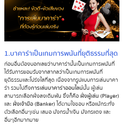
1.บาคาร่าเป็นเกมการพนันที่ยุติธรรมที่สุด
ก่อนอื่นต้องบอกเลยว่าบาคาร่านั้นเป็นเกมการพนันที่
ได้รับการยอมรับจากสากลว่าเป็นเกมการพนันที่
ยุติธรรมและโปร่งใสที่สุด เนื่องจากรูปแบบการเล่นบาคา
ร่า รวมไปถึง
การเล่นบาคาร่าออนไลน์
นั้น ผู้เล่น
สามารถเลือกฝั่งลงเดิมพัน ซึ่งก็คือ
ฝั่งผู้เล่น (Player)
และ
ฝั่งเจ้ามือ (Banker)
ได้ตามใจชอบ หรือแม้กระทั่ง
ตัวเลือกอื่นๆเช่น เสมอ มังกรน้ำเงิน มังกรแดง และ
อื่นๆอีกมากมาย