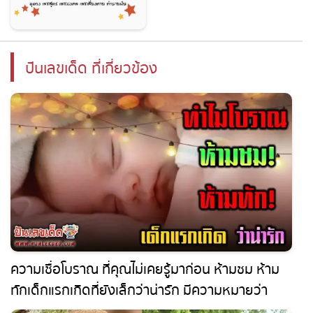
ปันเลขเด็ด ที่เกี่ยวข้อง
ความเชื่อโบราณ ที่คุณไม่เคยรู้มาก่อน ห้ามชม ห้าม
ทักเด็กแรกเกิดที่ยังเล็กว่าน่ารัก มีความหมายว่า
อย่างไร?