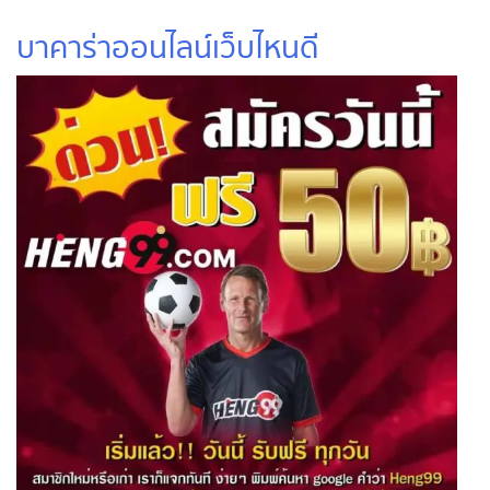
บาคาร่าออนไลน์เว็บไหนดี