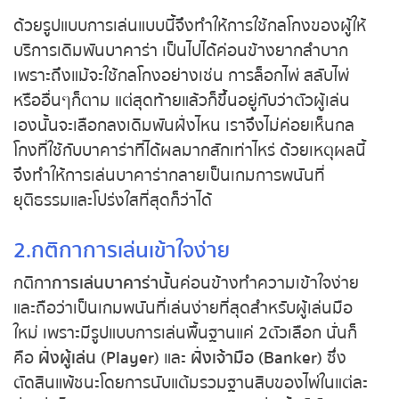
ด้วยรูปแบบการเล่นแบบนี้จึงทำให้การใช้กลโกงของผู้ให้
บริการเดิมพันบาคาร่า เป็นไปได้ค่อนข้างยากลำบาก
เพราะถึงแม้จะใช้กลโกงอย่างเช่น การล็อกไพ่ สลับไพ่
หรืออื่นๆก็ตาม แต่สุดท้ายแล้วก็ขึ้นอยู่กับว่าตัวผู้เล่น
เองนั้นจะเลือกลงเดิมพันฝั่งไหน เราจึงไม่ค่อยเห็นกล
โกงที่ใช้กับบาคาร่าที่ได้ผลมากสักเท่าไหร่ ด้วยเหตุผลนี้
จึงทำให้การเล่นบาคาร่ากลายเป็นเกมการพนันที่
ยุติธรรมและโปร่งใสที่สุดก็ว่าได้
2.กติกาการเล่นเข้าใจง่าย
กติกา
การเล่นบาคาร่า
นั้นค่อนข้างทำความเข้าใจง่าย
และถือว่าเป็นเกมพนันที่เล่นง่ายที่สุดสำหรับผู้เล่นมือ
ใหม่ เพราะมีรูปแบบการเล่นพื้นฐานแค่ 2ตัวเลือก นั่นก็
คือ
ฝั่งผู้เล่น (Player)
และ
ฝั่งเจ้ามือ (Banker)
ซึ่ง
ตัดสินแพ้ชนะโดยการนับแต้มรวมฐานสิบของไพ่ในแต่ละ