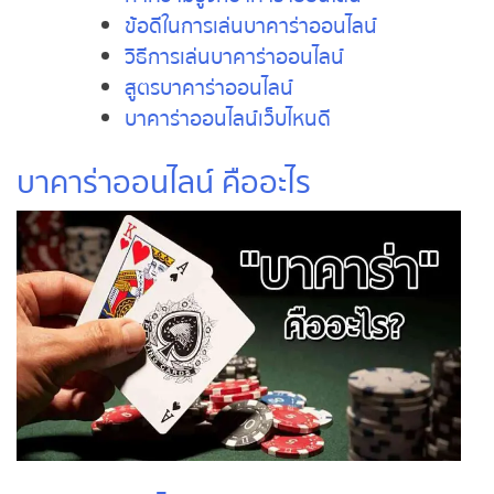
ข้อดีในการเล่นบาคาร่าออนไลน์
ถ่ายทอดสดหวยญีปุ่น
วิธีการเล่นบาคาร่าออนไลน์
สูตรบาคาร่าออนไลน์
ถ่ายทอดสดหวยไต้หวัน
บาคาร่าออนไลน์เว็บไหนดี
ถ่ายทอดสดหวยกัมพูชา GD
บาคาร่าออนไลน์ คืออะไร
หวยหุ้นสด
หวยหุ้นไทย เย็น
หวยหุ้นเกาหลี
หวยหุ้นนิเคอิ เช้า
หวยหุ้นนิเคอิ บ่าย