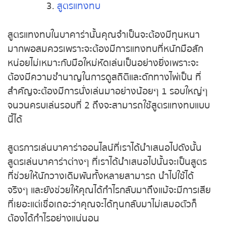
สูตรแทงทบ
สูตรแทงทบในบาคาร่านั้นคุณจำเป็นจะต้องมีทุนหนา
มากพอสมควรเพราะจะต้องมีการแทงทบที่หนักมือสัก
หน่อยไม่เหมาะกับมือใหม่หัดเล่นเป็นอย่างยิ่งเพราะจะ
ต้องมีความชำนาญในการดูสถิติและดักทางไพ่เป็น ที่
สำคัญจะต้องมีการนั่งเล่นมาอย่างน้อยๆ 1 รอบใหญ่ๆ
จนวนครบเล่นรอบที่ 2 ถึงจะสามารถใช้สูตรแทงทบแบบ
นี้ได้
สูตรการเล่นบาคาร่าออนไลน์ที่เราได้นำเสนอไปดังนั้น
สูตรเล่นบาคาร่าต่างๆ ที่เราได้นำเสนอไปนั้นจะเป็นสูตร
ที่ช่วยให้นักวางเดิมพันทั้งหลายสามารถ นำไปใช้ได้
จริงๆ และยังช่วยให้คุณได้กำไรกลับมาถึงแม้จะมีการเสีย
ที่เยอะแต่เชื่อเถอะว่าคุณจะได้ทุนกลับมาไม่เสมอตัวก็
ต้องได้กำไรอย่างแน่นอน