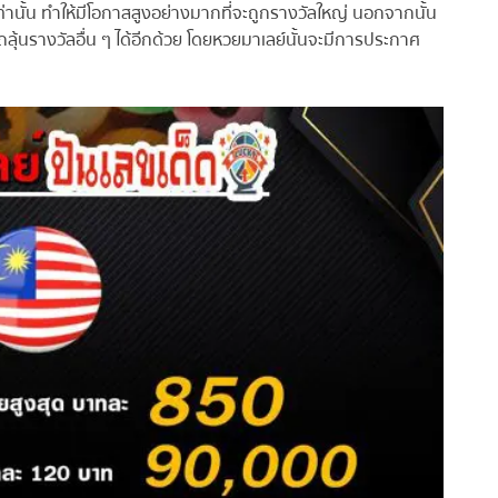
ท่านั้น ทำให้มีโอกาสสูงอย่างมากที่จะถูกรางวัลใหญ่ นอกจากนั้น
ุ้นรางวัลอื่น ๆ ได้อีกด้วย โดยหวยมาเลย์นั้นจะมีการประกาศ