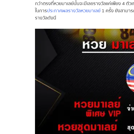
กว่าตรงที่หวยมาเลย์นั้นจะมีเลขรางวัลแค่เพียง 4 ตัวเ
ในการ
ประกาศผลรางวัลหวยมาเลย์
1 ครั้ง ยังสามารถล
รางวัลดังนี