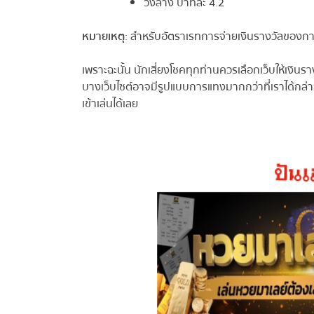
วิ่งล่าง บาทละ 4.2
หมายเหตุ
: สำหรับอัตราเรทการจ่ายเงินรางวัลของการแ
เพราะฉะนั้น นักเสี่ยงโชคทุกท่านควรเลือกเว็บให้เงินรางว
บางเว็บไซต์อาจมีรูปแบบการแทงมากกว่าที่เราได้กล่า
เข้าเล่นได้เลย