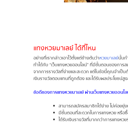
แทงหวยมาเลย์ ได้ที่ไหน
อย่างที่เรากล่าวเอาไว้ตั้งแต่ข้างต้นว่า
หวยมาเลย์
นั้นก
ทำได้กับ “เว็บแทงหวยออนไลน์” ที่มีขั้นตอนของการส
จากการรางวัลที่ง่ายและสะดวก แต่ในข้อนี้คุณจำเป็นต้องค
เงินรางวัลตอบแทนที่ถูกต้อง และได้รับผลประโยชน์สูงสุ
ข้อดีของการแทงหวยมาเลย์ ผ่านเว็บแทงหวยออนไลน์
สามารถสมัครสมาชิกได้ง่าย ไม่ค่อยยุ่ง
มีชั้นตอนที่สะดวกในการแทงหวย หรือซื้อ
ได้รับเงินรางวัลที่มากกว่าการแทงหวยรั