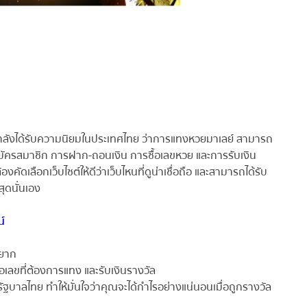
ำลังได้รับความนิยมในประเทศไทย ว่าการแทงหวยมาเลย์ สามารถ
มัครสมาชิก การฝาก-ถอนเงิน การซื้อเลขหวย และการรับเงิน
ัดเลือกเว็บไซต์ให้ดีว่าเว็บไหนที่ดูน่าเชื่อถือ และสามารถได้รับ
ดนั่นเอง
ยาก
เลขที่ต้องการแทง และรับเงินรางวัล
ฐบาลไทย ทำให้มั่นใจว่าคุณจะได้กำไรอย่างแน่นอนเมื่อถูกรางวัล