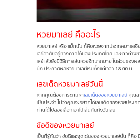
หวยมาเลย์ คืออะไร
หวยมาเลย์ หรือ แม็กนั่ม ก็คือหวยจากประเทศมาเลเซ
เลย์อาศัยอยู่ทางภาคใต้ของประเทศไทย และชาวต่างชา
เลย์แล้วยังมีวิธีการเล่นหวยอีกมากมาย ในส่วนของผลรา
นัก ประกาศผลหวยมาเลย์เริ่มตั้งแต่เวลา 18.00 น
เลขเด็ดหวยมาเลย์วันนี้
หากคุณต้องการตามหา
เลขเด็ดของหวยมาเลย์
คุณสาม
เป็นประจำ ไม่ว่าคุณจะอยากได้เลขเด็ดของหวยประเภทไห
ท่านได้ไปลองเลือกเอาไปเล่นกันทั้งวันเลย
ข้อดีของหวยมาเลย์
เป็นที่รู้กันว่า ข้อดีและจุดเด่นของหวยมาเลย์นั้น ก็คื