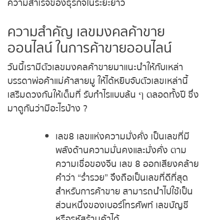
ความสำเร็จของธุรกิจในระยะยาว
หวยหุ้นฮั่งเส็ง เช้า
ความสำคัญ เลขมงคลค้าขาย
หวยหุ้นฮั่งเส็ง บ่าย
ออนไลน์ ในการค้าขายออนไลน์
หวยหุ้นจีน เช้า
วันนี้เรามีตัวเลขมงคลค้าขายมาแนะนำให้กับเหล่า
บรรดาพ่อค้าแม่ค้าสายมู ให้ได้หยิบจับตัวเลขเหล่านี้
หวยหุ้นจีน บ่าย
เสริมดวงกันให้เต็มที่ รับกำไรแบบล้น ๆ ตลอดทั้งปี ซึ่ง
มาดูกันว่ามีอะไรบ้าง ?
หวยหุ้นไต้หวัน
เลข8 เลขแห่งความมั่งคั่ง เป็นเลขที่มี
หวยหุ้นสิงคโปร์
พลังด้านความมั่นคงและมั่งคั่ง ตาม
ความเชื่อของจีน เลข 8 ออกเสียงคล้าย
หวยหุ้นอิยิป
คำว่า “ร่ำรวย” จึงถือเป็นเลขที่ดีที่สุด
สำหรับการค้าขาย สามารถนำไปใช้เป็น
หวยหุ้นเยอรมัน
ส่วนหนึ่งของเบอร์โทรศัพท์ เลขบัญชี
หรือรหัสร้านค้าได้