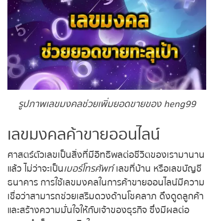
ถ่ายทอดสดหวยญีปุ่น
ถ่ายทอดสดหวยไต้หวัน
ถ่ายทอดสดหวยกัมพูชา GD
หวยหุ้นสด
รูปภาพเลขมงคลช่วยเพิ่มยอดขายของ heng99
หวยหุ้นไทย เย็น
เลขมงคลค้าขายออนไลน์
หวยหุ้นเกาหลี
ศาสตร์ตัวเลขเป็นสิ่งที่มีอิทธิพลต่อชีวิตของเรามานาน
แล้ว ไม่ว่าจะเป็น
เบอร์โทรศัพท์
เลขที่บ้าน หรือเลขบัญชี
หวยหุ้นนิเคอิ เช้า
ธนาคาร การใช้เลขมงคลในการค้าขายออนไลน์มีความ
เชื่อว่าสามารถช่วยเสริมดวงด้านโชคลาภ ดึงดูดลูกค้า
หวยหุ้นนิเคอิ บ่าย
และสร้างความมั่นใจให้กับเจ้าของธุรกิจ ซึ่งมีผลต่อ