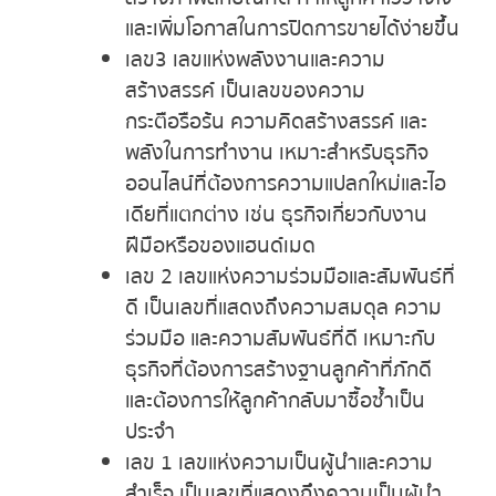
และเพิ่มโอกาสในการปิดการขายได้ง่ายขึ้น
เลข3 เลขแห่งพลังงานและความ
สร้างสรรค์ เป็นเลขของความ
กระตือรือร้น ความคิดสร้างสรรค์ และ
พลังในการทำงาน เหมาะสำหรับธุรกิจ
ออนไลน์ที่ต้องการความแปลกใหม่และไอ
เดียที่แตกต่าง เช่น ธุรกิจเกี่ยวกับงาน
ฝีมือหรือของแฮนด์เมด
เลข 2 เลขแห่งความร่วมมือและสัมพันธ์ที่
ดี เป็นเลขที่แสดงถึงความสมดุล ความ
ร่วมมือ และความสัมพันธ์ที่ดี เหมาะกับ
ธุรกิจที่ต้องการสร้างฐานลูกค้าที่ภักดี
และต้องการให้ลูกค้ากลับมาซื้อซ้ำเป็น
ประจำ
เลข 1 เลขแห่งความเป็นผู้นำและความ
สำเร็จ เป็นเลขที่แสดงถึงความเป็นผู้นำ