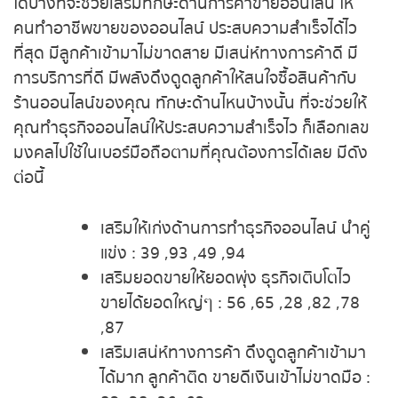
ใดบ้างที่จะช่วยเสริมทักษะด้านการค้าขายออนไลน์ ให้
คนทำอาชีพขายของออนไลน์ ประสบความสำเร็จได้ไว
ที่สุด มีลูกค้าเข้ามาไม่ขาดสาย มีเสน่ห์ทางการค้าดี มี
การบริการที่ดี มีพลังดึงดูดลูกค้าให้สนใจซื้อสินค้ากับ
ร้านออนไลน์ของคุณ ทักษะด้านไหนบ้างนั้น ที่จะช่วยให้
คุณทำธุรกิจออนไลน์ให้ประสบความสำเร็จไว ก็เลือกเลข
มงคลไปใช้ในเบอร์มือถือตามที่คุณต้องการได้เลย มีดัง
ต่อนี้
เสริมให้เก่งด้านการทำธุรกิจออนไลน์ นำคู่
แข่ง : 39 ,93 ,49 ,94
เสริมยอดขายให้ยอดพุ่ง ธุรกิจเติบโตไว
ขายได้ยอดใหญ่ๆ : 56 ,65 ,28 ,82 ,78
,87
เสริมเสน่ห์ทางการค้า ดึงดูดลูกค้าเข้ามา
ได้มาก ลูกค้าติด ขายดีเงินเข้าไม่ขาดมือ :