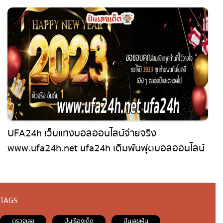
รื่นในชีวิตในแต่ละเดือนมาให้เรียบร้อยแล้ว เช็กเลยฟรี
UFA24h เว็บแทงบอลออนไลน์จ่ายจริง
www.ufa24h.net ufa24h เดิมพันฟุตบอลออนไลน์
TAGS
ตรวจเลข
ปันเรื่องเด็ด
ปันเลขฝัน