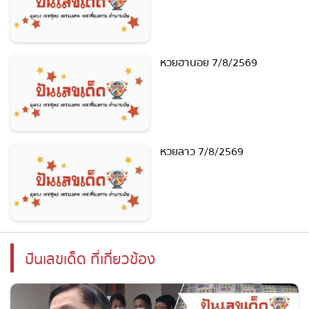
หวยฮานอย 7/8/2569
หวยลาว 7/8/2569
ปันเลขเด็ด ที่เกี่ยวข้อง