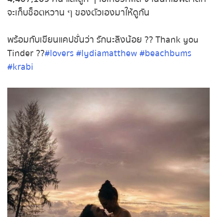
ไม่พลาดที่จะเก็บช็อตหวาน ๆ ของตัวเองมาให้ดูกัน
หวยหุ้นฮั่งเส็ง เช้า
พร้อมกับเขียนแคปชั่นว่า รักนะลิงน้อย ?? Thank you
หวยหุ้นฮั่งเส็ง บ่าย
Tinder ??
#lovers
#lydiamatthew
#beachbums
#krabi
หวยหุ้นจีน เช้า
หวยหุ้นจีน บ่าย
หวยหุ้นไต้หวัน
หวยหุ้นสิงคโปร์
หวยหุ้นอิยิป
หวยหุ้นเยอรมัน