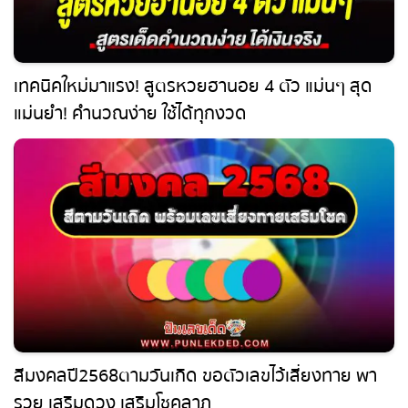
เทคนิคใหม่มาแรง! สูตรหวยฮานอย 4 ตัว แม่นๆ สุด
แม่นยำ! คำนวณง่าย ใช้ได้ทุกงวด
สีมงคลปี2568ตามวันเกิด ขอตัวเลขไว้เสี่ยงทาย พา
รวย เสริมดวง เสริมโชคลาภ