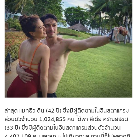
ถ่ายทอดสดหวยญีปุ่น
ถ่ายทอดสดหวยไต้หวัน
ถ่ายทอดสดหวยกัมพูชา GD
หวยหุ้นสด
หวยหุ้นไทย เย็น
หวยหุ้นเกาหลี
ล่าสุด แมทธิว ดีน
(42 ปี)
ซึ่งมีผู้ติดตามในอินสตาแก
รมส่วนตัวจำนวน
1,024,855
คน ได้พา ลีเดีย ศรัณย์
หวยหุ้นนิเคอิ เช้า
รัชต์
(33 ปี)
ซึ่งมีผู้ติดตามในอินสตาแกรมส่วนตัว
หวยหุ้นนิเคอิ บ่าย
จำนว
น 4,407,109
คน และลูก ๆ ไปเที่ยวทะเล งานนี้ก็