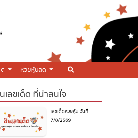
สด
หวยหุ้นสด
ันเลขเด็ด ที่น่าสนใจ
เลขเด็ดหวยหุ้น วันที่
7/8/2569