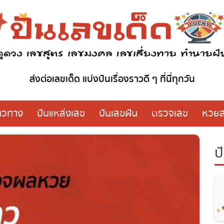
ส่งต่อเลขเด็ด แบ่งปันเรื่องราวดี ๆ ที่นี่ทุกวัน
นวทาง
ปันแหล่งเลข
ปันเลขฝัน
ตรวจเลข
หวย
ป