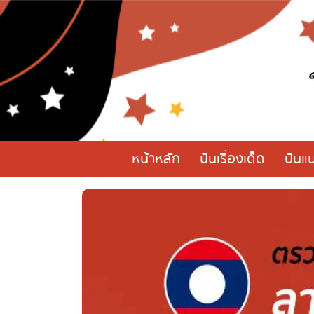
หน้าหลัก
ปันเรื่องเด็ด
ปันแ