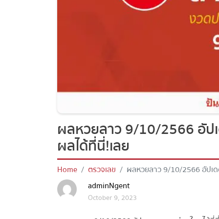
ผลหวยลาว 9/10/2566 อัป
ผลได้ที่นี่!เลย
Home
ตรวจเลข
ผลหวยลาว 9/10/2566 อัปเดต
adminNgent
October 9, 2023