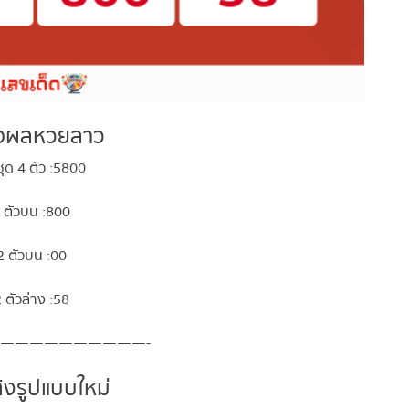
จผลหวยลาว
ชุด 4 ตัว :5800
 ตัวบน :800
2 ตัวบน :00
 ตัวล่าง :58
——————————-
งรูปแบบใหม่