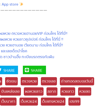
:
App store
—————————————
วย ตรวจหวยฮานอยVIP ก่อนใคร ได้ที่นี่!!
หวย หวยลาวซุปเปอร์ ก่อนใคร ได้ที่นี่ !!
หวยฮานอย เวียดนาม ก่อนใคร ได้ที่นี่!!
 และเลขเด็ดนำโชค
ด ชาวบ้านอึ้ง ทะเบียนรถตรงกับฝัน
SHARE
SHARE
a
ชัดเจน
ตรวจหวย
ตรวจเลข
ถ่ายทอดสดบอลวันนี้
ปันแหล่งเลข
ผลหวยลาว
สลาก
หวยลาว
หวยสด
เว็บนาคา
เว็บหวย24
เว็บแทงหวย24
เฮง99