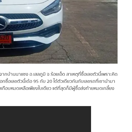
บ้านนาแซง อ.เสลภูมิ จ.ร้อยเอ็ด สาเหตุที่ซื้อเลขตัวนี้เพราะคิด
ซื้อเลขตัวนี้เด้อ 95 กับ 20 ได้ตัวเดียวกันกับเลขรถที่เขานำมา
อบหมดเหลือเพียงใบเดียว แต่ที่สุดก็มีผู้ซื้อส่งท้ายหมดเกลี้ยง