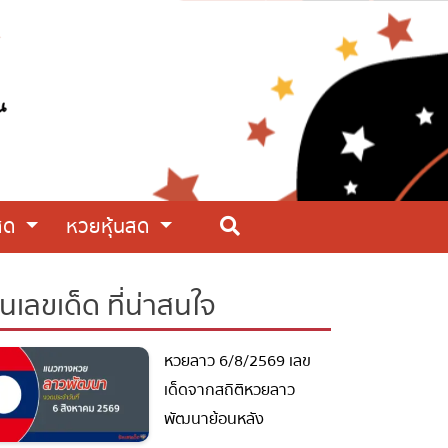
สด
หวยหุ้นสด
นเลขเด็ด ที่น่าสนใจ
หวยลาว 6/8/2569 เลข
เด็ดจากสถิติหวยลาว
พัฒนาย้อนหลัง