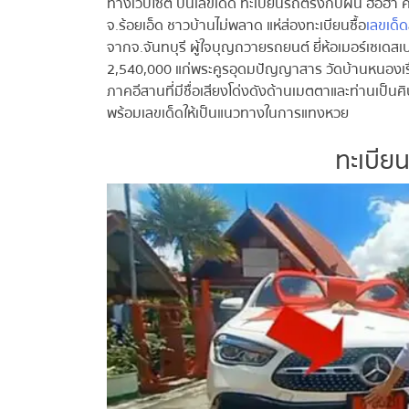
ทางเว็บไซต์ ปันเลขเด็ด ทะเบียนรถตรงกับฝัน ฮือฮา คห
จ.ร้อยเอ็ด ชาวบ้านไม่พลาด แห่ส่องทะเบียนซื้อ
เลขเด็ด
ล
จากจ.จันทบุรี ผู้ใจบุญถวายรถยนต์ ยี่ห้อเมอร์เซเดส
2,540,000 แก่พระคูรอุดมปัญญาสาร วัดบ้านหนองเรือ 
ภาคอีสานที่มีชื่อเสียงโด่งดังด้านเมตตาและท่านเป็นศิษย์
พร้อมเลขเด็ดให้เป็นแนวทางในการแทงหวย
ทะเบีย