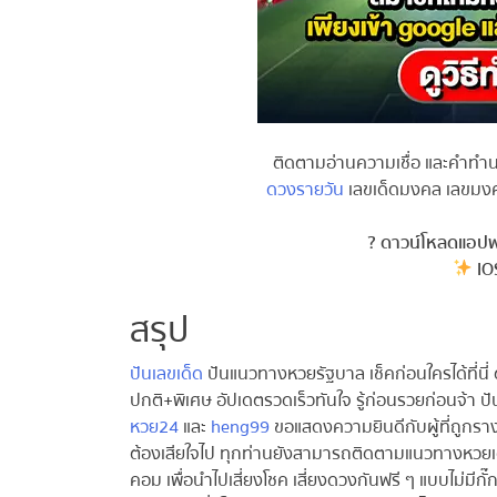
ติดตามอ่านความเชื่อ และคำทำนายฝ
ดวงรายวัน
เลขเด็ดมงคล เลขมงคล
? ดาวน์โหลดแอปพลิ
IOS
สรุป
ปันเลขเด็ด
ปันแนวทางหวยรัฐบาล เช็คก่อนใครได้ที่น
ปกติ+พิเศษ อัปเดตรวดเร็วทันใจ รู้ก่อนรวยก่อนจ้า ป
หวย24
และ
heng99
ขอแสดงความยินดีกับผู้ที่ถูกรางวั
ต้องเสียใจไป ทุกท่านยังสามารถติดตามแนวทางหวยเด็ด
คอม เพื่อนำไปเสี่ยงโชค เสี่ยงดวงกันฟรี ๆ แบบไม่มีกั๊