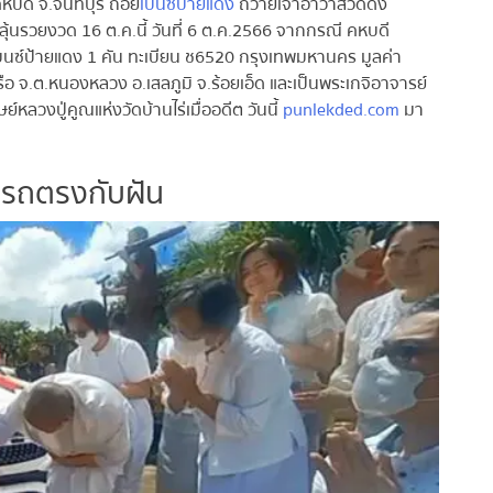
บดี จ.จันทบุรี ถอย
เบนซ์ป้ายแดง
ถวายเจ้าอาวาสวัดดัง
ุ้นรวยงวด 16 ต.ค.นี้ วันที่ 6 ต.ค.2566 จากกรณี คหบดี
เบนซ์ป้ายแดง 1 คัน ทะเบียน ช6520 กรุงเทพมหานคร มูลค่า
จ.ต.หนองหลวง อ.เสลภูมิ จ.ร้อยเอ็ด และเป็นพระเกจิอาจารย์
หลวงปู่คูณแห่งวัดบ้านไร่เมื่ออดีต วันนี้
punlekded.com
มา
นรถตรงกับฝัน