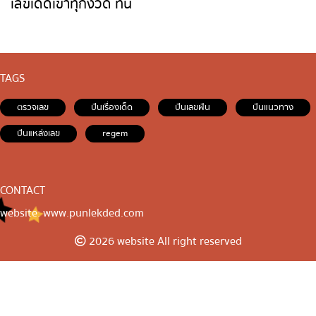
TAGS
ตรวจเลข
ปันเรื่องเด็ด
ปันเลขฝัน
ปันแนวทาง
ปันแหล่งเลข
regem
CONTACT
website: www.punlekded.com
2026 website All right reserved