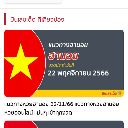
ปันเลขเด็ด ที่เกี่ยวข้อง
แนวทางหวยฮานอย 22/11/66 แนวทางหวยฮานอย
หวยออนไลน์ แม่นๆ เข้าทุกงวด