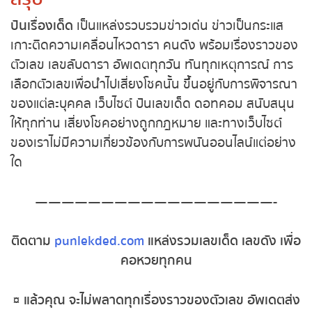
สรุป
ปันเรื่องเด็ด
เป็นแหล่งรวบรวมข่าวเด่น ข่าวเป็นกระแส
เกาะติดความเคลื่อนไหวดารา คนดัง พร้อมเรื่องราว
ของตัวเลข เลขลับดารา อัพเดตทุกวัน ทันทุก
เหตุการณ์ การเลือกตัวเลขเพื่อนำไปเสี่ยงโชคนั้น ขึ้นอยู่
กับการพิจารณาของแต่ละบุคคล เว็บไซต์ ปันเลขเด็ด
ดอทคอม สนับสนุนให้ทุกท่าน เสี่ยงโชคอย่างถูก
กฎหมาย และทางเว็บไซต์ของเราไม่มีความเกี่ยวข้องกับ
การพนันออนไลน์แต่อย่างใด
——————————————————-
ติดตาม
punlekded.com
แหล่งรวมเลขเด็ด เลขดัง
เพื่อคอหวยทุกคน
¤ แล้วคุณ จะไม่พลาดทุกเรื่องราวของตัวเลข อัพเดต