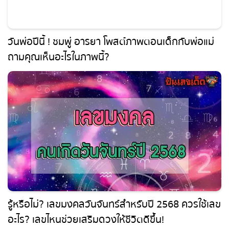
วันพ่อปีนี้ ! ชมพู่ อารยา โพสต์ภาพตอนเด็กกับพ่อ
แม่ ถามคุณเห็นอะไรในภาพนี้?
รู้หรือไม่? เลขมงคลวันจันทร์สำหรับปี 2568 ควรใช้
เลขอะไร? เลขไหนช่วยเสริมดวงให้ชีวิตดีขึ้น!