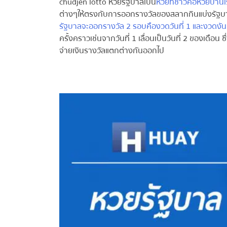
chudjen lotto หวยรัฐบาลเป็น
หวยที่ชาวคอหวยบ้านเรา
ต่างๆให้ตรงกับการออกรางวัลของสลากกินแบ่งรัฐบาลหร
รัฐบาลจะออกรางวัล 2 รอบคืองวดวันที่ 1 และงวดงันที
ครั้งคราวเช่นจากวันที่ 1 เลื่อนเป็นวันที่ 2 ของเดือ
จ่ายเงินรางวัลแตกต่างกันออกไป