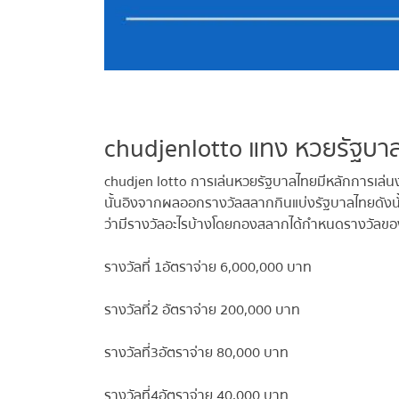
chudjenlotto แทง หวยรัฐบาล 
chudjen lotto การเล่นหวยรัฐบาลไทยมีหลักการเล่นง่
นั้นอิงจากผลออกรางวัลสลากกินแบ่งรัฐบาลไทยดังนั
ว่ามีรางวัลอะไรบ้างโดยกองสลากได้กำหนดรางวัลของส
รางวัลที่ 1อัตราจ่าย 6,000,000 บาท
รางวัลที่2 อัตราจ่าย 200,000 บาท
รางวัลที่3อัตราจ่าย 80,000 บาท
รางวัลที่4อัตราจ่าย 40,000 บาท