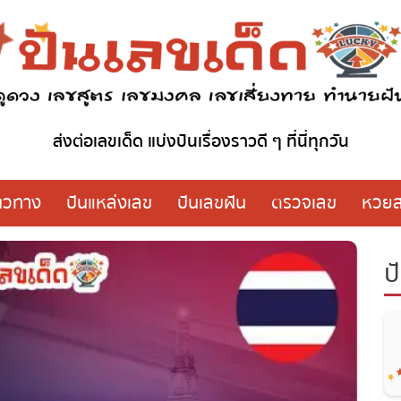
ส่งต่อเลขเด็ด แบ่งปันเรื่องราวดี ๆ ที่นี่ทุกวัน
วทาง
ปันแหล่งเลข
ปันเลขฝัน
ตรวจเลข
หวย
ปั