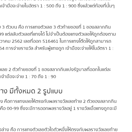
ามือจะจ่ายในอัตรา 1 : 500 ถึง 1 : 900 ซึ่งแล้วแต่ท้องที่นั้นๆ
3 ตัวบน คือ การแทงตัวเลข 3 ตัวท้ายของที่ 1 ของสลากกิน
 แต่สลับตัวเลขที่แทงได้ ไม่จำเป็นต้องแทงตัวเลขให้ถูกต้องตาม
ธันวาคม 2562 เลขที่ออก 516461 ในการแทงโต๊ดให้ถูกสามารถ
 การจ่ายรางวัล สำหรับผู้แทงถูก เจ้ามือจะจ่ายให้ในอัตรา 1 :
ข 2 ตัวท้ายของที่ 1 ของสลากกินแบ่งรัฐบาลที่ออกในแต่ละ
ามือจะจ่าย 1 : 70 ถึง 1 : 90
 มีทั้งหมด 2 รูปแบบ
าง คือการแทงเลขให้ตรงกับผลรางวัลเลขท้าย 2 ตัวของสลากกิน
ือ 00-99 ซึ่งจะมีการออกผลรางวัลอยู่ 1 รางวัลเมื่อแทงถูกจะมี
ล่าง คือ การแทงตัวเลขตัวใดตัวหนึ่งให้ตรงกับผลรางวัลเลขท้าย