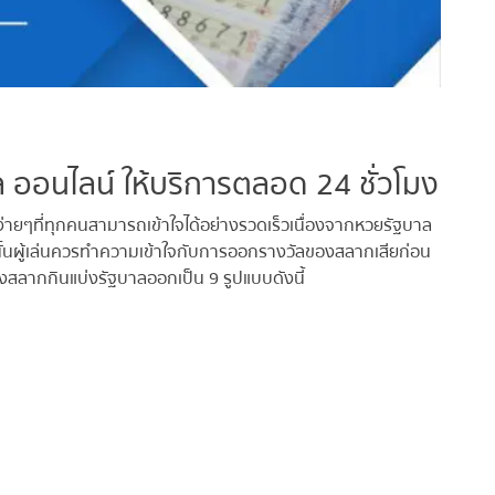
ออนไลน์ ให้บริการตลอด 24 ชั่วโมง
ายๆที่ทุกคนสามารถเข้าใจได้อย่างรวดเร็วเนื่องจากหวยรัฐบาล
้นผู้เล่นควรทำความเข้าใจกับการออกรางวัลของสลากเสียก่อน
ลากกินแบ่งรัฐบาลออกเป็น 9 รูปแบบดังนี้