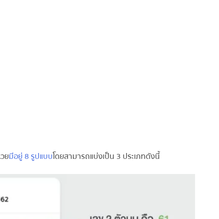
วย
มีอยู่ 8 รูปแบบ
โดยสามารถแบ่งเป็น 3 ประเภทดังนี้