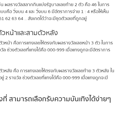
ช่น ผลรางวัลสลากกินแบ่งรัฐบาลเลขท้าย 2 ตัว คือ 46 ในการ
คือ วิ่งบน 4 และ วิ่งบน 6 มีอัตราการจ่าย 1 : 4 หรือให้เห็น
62 63 64 .. สังเกตได้ว่าจะมีชุดตัวเลขที่ถูกอยู่
วหน้าและสามตัวหลัง
วหน้า คือการแทงเลขให้ตรงกับผลรางวัลเลขหน้า 3 ตัว ในการ
ัล ช่วงตัวเลขที่แทงได้คือ 000-999 เมื่อแทงถูกจะมีอัตราการ
หลัง คือ การแทงเลขให้ตรงกับผลรางวัลเลขท้าย 3 ตัวหลัง ใน
 2 รางวัล ช่วงตัวเลขที่แทงได้คือ 000-999 เมื่อแทงถูกจะมี
ึงที่ สามารถเลือกรับความบันเทิงได้ง่ายๆ