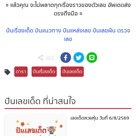
¤ แล้วคุณ จะไม่พลาดทุกเรื่องราวของตัวเลข อัพเดต
ส่งตรงถึงมือ ¤
ปันเรื่องเด็ด
ปันแนวทาง
ปันแหล่งเลข
ปันเลขฝัน
ตรวจเลข
แชร์
ดารา
ปันเรื่องเด็ด
ปันเลขเด็ด
ปันเลขเด็ด ที่น่าสนใจ
เลขเด็ดหวยหุ้น วันที่ 6/8/2569