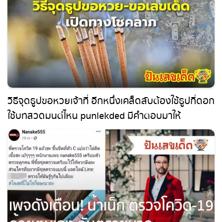
วิธีจุดธูปขอหวยเจ้าที่ อีกหนึ่งเคล็ดลับต้องใช้ธูปกี่
ดอก ใช้บทสวดมนต์ไหน punlekded มีคำตอบมาให้