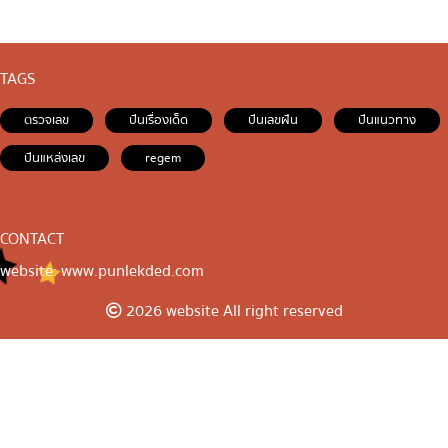
TAGS
ตรวจเลข
ปันเรื่องเด็ด
ปันเลขฝัน
ปันแนวทาง
ปันแหล่งเลข
regem
CONTACT
website: www.punlekded.com
2026 website All right reserved