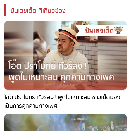
ปันเลขเด็ด ที่เกี่ยวข้อง
โอ๊ต ปราโมทย์ ทัวร์ลง ! พูดไม่เหมาะสม ชาวเน็ตมอง
เป็นการคุกคามทางเพศ