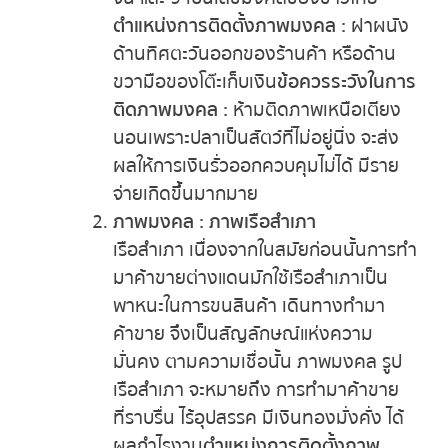
ตำแหน่งการติดตั้งภาพมงคล :
ฝาผนัง
หวยหุ้นฮั่งเส็ง เช้า
ด้านทิศตะวันออกของร้านค้า หรือด้าน
หวยหุ้นฮั่งเส็ง บ่าย
ขวามือของโต๊ะเก็บเงิน
ข้อควรระวังในการ
ติดภาพมงคล :
ห้ามติดภาพเหนือเตียง
หวยหุ้นจีน เช้า
นอนเพราะปลาเป็นสัตว์ที่ไม่อยู่นิ่ง จะส่ง
ผลให้การเงินรั่วออกควบคุมไม่ได้ มีราย
หวยหุ้นจีน บ่าย
จ่ายเกิดขึ้นมากมาย
ภาพมงคล : ภาพเรือสำเภา
หวยหุ้นไต้หวัน
เรือสำเภา เนื่องจากในสมัยก่อนนั้นการทำ
มาค้าขายต่างแดนมักใช้เรือสำเภาเป็น
หวยหุ้นสิงคโปร์
พาหนะในการขนสินค้า เดินทางทำมา
ค้าขาย จึงเป็นสัญลักษณ์แห่งความ
หวยหุ้นอิยิป
มั่นคง ตามความเชื่อนั้น ภาพมงคล รูป
เรือสำเภา จะหมายถึง การทำมาค้าขาย
หวยหุ้นเยอรมัน
ที่ราบรื่น ไร้อุปสรรค มีเงินทองมั่งคั่ง ได้
ผลกำไรงาม
ตำแหน่งการติดตั้งภาพ