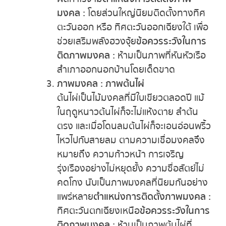
หวยหุ้นอังกฤษ
มงคล :
โดยส่วนใหญ่นิยมติดตั้งทางทิศ
ตะวันออก หรือ ทิศตะวันออกเฉียงใต้ เพื่อ
หวยหุ้นรัสเซีย
ช่วยเสริมพลังฮวงจุ้ย
ข้อควรระวังในการ
ติดภาพมงคล :
ห้ามเป็นภาพที่หันหัวเรือ
หวยหุ้นอินเดีย
สำเภาออกนอกบ้านโดยเด็ดขาด
ภาพมงคล : ภาพต้นไผ่
หวยหุ้นดาวโจนส์
ต้นไผ่เป็นไม้มงคลที่มีใบเขียวตลอดปี แม้
ในฤดูหนาวต้นไผ่ก็จะไม่แห้งตาย ลำต้น
MK Sports
ตรง และเมื่อโดนลมต้นไผ่ก็จะเอนอ่อนพริ้ว
ไหวไปกับสายลม ตามความเชื่อมงคลจึง
หมายถึง ความก้าวหน้า การเจริญ
รุ่งเรืองอย่างไม่หยุดยั้ง ความซื่อสัตย์ไม่
คดโกง นับเป็นภาพมงคลที่นิยมกันอย่าง
แพร่หลาย
ตำแหน่งการติดตั้งภาพมงคล :
ทิศตะวันตกเฉียงเหนือ
ข้อควรระวังในการ
ติดภาพมงคล :
ห้ามเป็นภาพต้นไผ่ที่