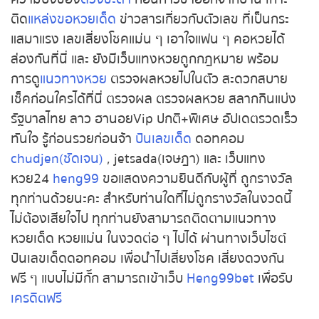
ติด
แหล่งขอหวยเด็ด
ข่าวสารเกี่ยวกับตัวเลข ที่เป็นกระ
แสมาแรง เลขเสี่ยงโชคแม่น ๆ เอาใจแฟน ๆ คอหวยได้
ส่องกันที่นี่ และ ยังมีเว็บแทงหวยถูกกฎหมาย พร้อม
การดู
แนวทางหวย
ตรวจผลหวยไปในตัว สะดวกสบาย
เช็คก่อนใครได้ที่นี่ ตรวจผล ตรวจผลหวย สลากกินแบ่ง
รัฐบาลไทย ลาว ฮานอยVip ปกติ+พิเศษ อัปเดตรวดเร็ว
ทันใจ รู้ก่อนรวยก่อนจ้า
ปันเลขเด็ด
ดอทคอม
chudjen(ชัดเจน)
, jetsada(เจษฎา) และ เว็บแทง
หวย24
heng99
ขอแสดงความยินดีกับผู้ที่ ถูกรางวัล
ทุกท่านด้วยนะคะ สำหรับท่านใดที่ไม่ถูกรางวัลในงวดนี้
ไม่ต้องเสียใจไป ทุกท่านยังสามารถติดตามแนวทาง
หวยเด็ด หวยแม่น ในงวดต่อ ๆ ไปได้ ผ่านทางเว็บไซต์
ปันเลขเด็ดดอทคอม เพื่อนำไปเสี่ยงโชค เสี่ยงดวงกัน
ฟรี ๆ แบบไม่มีกั๊ก สามารถเข้าเว็บ
Heng99bet
เพื่อรับ
เครดิตฟรี