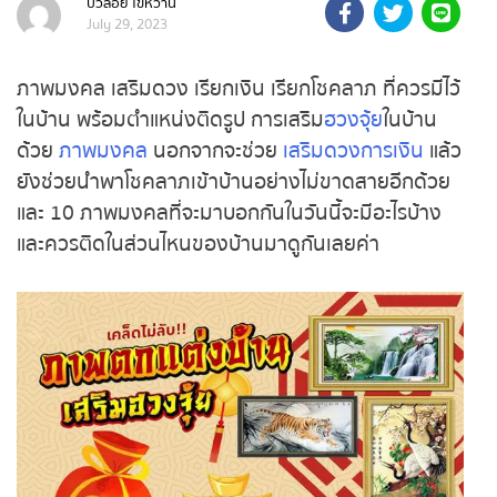
บัวลอย ไข่หวาน
July 29, 2023
ถ่ายทอดสดถ่ายทอดสดหวย
รัฐบาลไทย
ภาพมงคล เสริมดวง เรียกเงิน เรียกโชคลาภ ที่ควรมีไว้
ในบ้าน พร้อมตำแหน่งติดรูป การเสริม
ฮวงจุ้ย
ในบ้าน
ถ่ายทอดสดหวยออมสิน
ด้วย
ภาพมงคล
นอกจากจะช่วย
เสริมดวงการเงิน
แล้ว
ยังช่วยนำพาโชคลาภเข้าบ้านอย่างไม่ขาดสายอีกด้วย
ถ่ายทอดสดหวยธกส.
และ 10 ภาพมงคลที่จะมาบอกกันในวันนี้จะมีอะไรบ้าง
ถ่ายทอดสดหวยลาว
และควรติดในส่วนไหนของบ้านมาดูกันเลยค่า
ถ่ายทอดสดหวยลาว ซุปเปอร์
ถ่ายทอดสดหวยฮานอย
ถ่ายทอดสดหวยฮานอยพิเศษ
ถ่ายทอดสดหวยมาเลย์