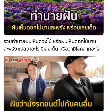
รวมทำนายฝันเห็นดวงไม้ หรือฝันเห็นดอกไม้บาน
สะพรั่ง แปลว่าอะไร มีเลขเด็ด หรือว่ามีโชคลาภอะไร
วันนี้เราจะมาเผยความหมายของความฝัน พร้อมเลข
เด็ดมาบอกกันค่ะ