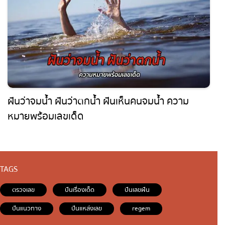
ฝันว่าจมน้ำ ฝันว่าตกน้ำ ฝันเห็นคนจมน้ำ ความ
หมายพร้อมเลขเด็ด
TAGS
ตรวจเลข
ปันเรื่องเด็ด
ปันเลขฝัน
ปันแนวทาง
ปันแหล่งเลข
regem