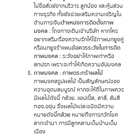
ไม่ซื่อสัตย์จากบริวาร ลูกน้อง และหุ้นส่วน
ทางธุรกิจ ทั้งยังช่วยเสริมความเจริญใน
ด้านการเงิน
ตำแหน่งการติดตั้งภาพ
มงคล :
โถงทางเดินเข้าบริษัท หากใคร
อยากเสริมเรื่องความรักให้ใช้ภาพนกยูงคู่
หรือนกยูงรำแพน
ข้อควรระวังในการติด
ภาพมงคล :
ระวังอย่าให้ภาพเก่าหรือ
สกปรก เพราะจะทำให้เกิดความอัปมงคล
ภาพมงคล : ภาพตระกร้าผลไม้
ภาพมงคลรูปผลไม้ เป็นสัญลักษณ์ของ
ความอุดมสมบูรณ์ หากจะให้ดีในภาพควร
มีผลไม้ดังนี้ กล้วย, แอปเปิ้ล, สาลี่, ส้มสี
ทอง,องุ่น ซึ่งผลไม้แต่ละชนิดมีความ
หมายดังนี้
กล้วย
หมายถึงการกวักโชค
ลาภเข้ามา การมีลูกหลานเต็มบ้านเต็ม
เมือง