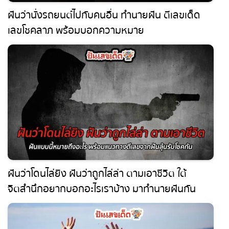
ฝันว่านั่งรถยนต์ไปกับคนอื่น ทำนายฝัน ตีเลขเด็ด
เลขโชคลาภ พร้อมบอกความหมาย
ฝันว่าโดนไล่ยิง ฝันว่าถูกไล่ล่า ตามเอาชีวิต ใต้
จิตสำนึกอยากบอกอะไรเราบ้าง มาทำนายฝันกัน