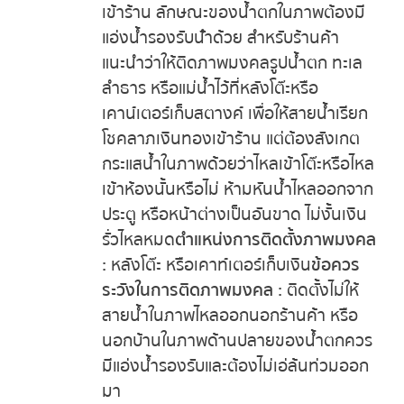
เข้าร้าน ลักษณะของน้ำตกในภาพต้องมี
แอ่งน้ำรองรับนัำด้วย สำหรับร้านค้า
แนะนำว่าให้ติดภาพมงคลรูปน้ำตก ทะเล
ลำธาร หรือแม่น้ำไว้ที่หลังโต๊ะหรือ
เคาน์เตอร์เก็บสตางค์ เพื่อให้สายน้ำเรียก
โชคลาภเงินทองเข้าร้าน แต่ต้องสังเกต
กระแสน้ำในภาพด้วยว่าไหลเข้าโต๊ะหรือไหล
เข้าห้องนั้นหรือไม่ ห้ามหันน้ำไหลออกจาก
ประตู หรือหน้าต่างเป็นอันขาด ไม่งั้นเงิน
รั่วไหลหมด
ตำแหน่งการติดตั้งภาพมงคล
:
หลังโต๊ะ หรือเคาท์เตอร์เก็บเงิน
ข้อควร
ระวังในการติดภาพมงคล :
ติดตั้งไม่ให้
สายน้ำในภาพไหลออกนอกร้านค้า หรือ
นอกบ้านในภาพด้านปลายของน้ำตกควร
มีแอ่งน้ำรองรับและต้องไม่เอ่ล้นท่วมออก
มา