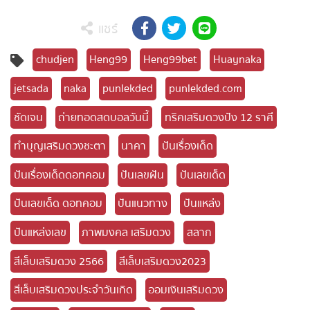
แชร์
chudjen
Heng99
Heng99bet
Huaynaka
jetsada
naka
punlekded
punlekded.com
ชัดเจน
ถ่ายทอดสดบอลวันนี้
ทริคเสริมดวงปัง 12 ราศี
ทำบุญเสริมดวงชะตา
นาคา
ปันเรื่องเด็ด
ปันเรื่องเด็ดดอทคอม
ปันเลขฝัน
ปันเลขเด็ด
ปันเลขเด็ด ดอทคอม
ปันแนวทาง
ปันแหล่ง
ปันแหล่งเลข
ภาพมงคล เสริมดวง
สลาก
สีเล็บเสริมดวง 2566
สีเล็บเสริมดวง2023
สีเล็บเสริมดวงประจำวันเกิด
ออมเงินเสริมดวง