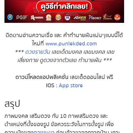
ติดตามอ่านความเชื่อ และ คำทำนายฝันแม่นๆแบบนี้ได้
ใหม่ที่
www.punlekded.com
***
ดวงรายวัน
เลขเด็ดมงคล เลขมงคล เลข
เสี่ยงทาย ดูดวงจากตัวเลข ทำนายฝัน ***
ดาวน์โหลดแอปพลิเคชั่น
เลขเด็ดออนไลน์ ฟรี
IOS
:
App store
สรุป
ภาพมงคล เสริมดวง กับ 10 ภาพเสริมดวง และ
ตำแหน่งที่ตั้งของรูป ข้อควรระวังในการตั้งรูป เพื่อ
ความปังของ
ดวงชะตา
ก่อนก้าวขาออกจากบ้าน เกาะ