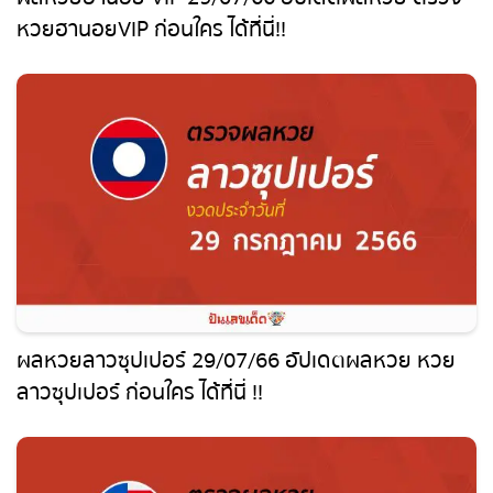
ตรวจหวยฮานอยVIP ก่อนใคร ได้ที่นี่!!
ถ่ายทอดสดถ่ายทอดสดหวย
รัฐบาลไทย
ถ่ายทอดสดหวยออมสิน
ถ่ายทอดสดหวยธกส.
ถ่ายทอดสดหวยลาว
ถ่ายทอดสดหวยลาว ซุปเปอร์
ผลหวยลาวซุปเปอร์ 29/07/66 อัปเดตผลหวย หวย
ถ่ายทอดสดหวยฮานอย
ลาวซุปเปอร์ ก่อนใคร ได้ที่นี่ !!
ถ่ายทอดสดหวยฮานอยพิเศษ
ถ่ายทอดสดหวยมาเลย์