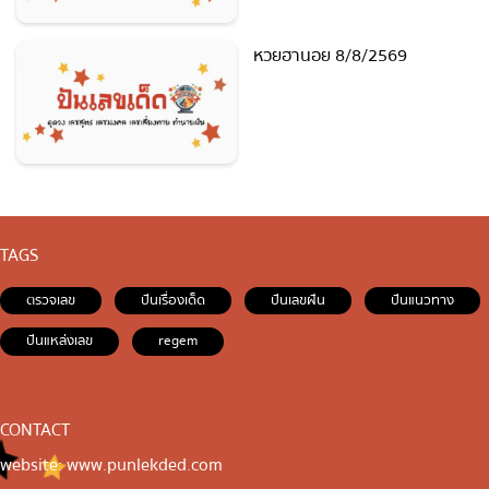
TAGS
ตรวจเลข
ปันเรื่องเด็ด
ปันเลขฝัน
ปันแนวทาง
ปันแหล่งเลข
regem
CONTACT
website: www.punlekded.com
2026 website All right reserved