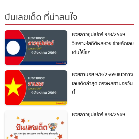
หวยลาวซุปเปอร์ 9/8/2569
วิเคราะห์สถิติผลหวย ช่วยคัด
เลขเด่นให้โชค
หวยฮานอย 9/8/2569
แนวทางเลขเด็ดล่าสุด ตรงผล
ฮานอยวันนี้
หวยลาวซุปเปอร์ 8/8/2569
หวยฮานอย 8/8/2569