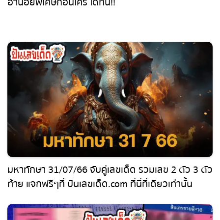
หวยหุ้นอังกฤษ
หวยหุ้นรัสเซีย
หวยหุ้นอินเดีย
หวยหุ้นดาวโจนส์
MK Sports
มหาทักษา 31/07/66 จับคู่เลขเด็ด รวมเลข 2 ตัว 3
ตัวท้าย แจกฟรีๆที่ ปันเลขเด็ด.com ที่นี่ที่เดียวเท่านั้น