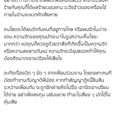
อย่างดี การทำดีจะได้ผลดีกลับคืนโดยเร็ว ใครที่ประสงค์
ร้ายกับคุณก็ได้ผลร้ายตอบแทน ระวังข้าวของเครื่องใช้
ถ่ายทอดสดหวยญีปุ่น
ภายในบ้านจะแตกหักเสียหาย
ถ่ายทอดสดหวยไต้หวัน
คนโสดจะได้พบรักกับคนที่อยู่ทางไกล หรือพบรักในต่าง
แดน ความรักของคุณมักจะมาในรูปความเห็นใจซะ
ถ่ายทอดสดหวยกัมพูชา GD
มากกว่า แต่คุณก็ควรดูด้วยว่าสิ่งที่เกิดขึ้นเป็นความรัก
หรือความสงสารกันแน่ ความรักจะมีอุปสรรคทำให้คุณ
หวยหุ้นสด
ต้องคิดมากเอาแต่ร้องไห้เสียใจ
หวยหุ้นไทย เย็น
จะเกิดเรื่องติด ๆ ขัด ๆ จากเพื่อนร่วมงาน โดยเฉพาะคนที่
ต้องทำงานกับญาติพี่น้อง หากทำสัญญากู้หนี้ยืมสิน
หวยหุ้นเกาหลี
ระหว่างเพื่อนกัน จะถูกอีกฝ่ายคิดไม่ซื่อ เอารัดเอาเปรียบ
ได้ง่าย อย่าเพิ่งลงทุน ขยับขยาย ทำอะไรเสี่ยง ๆ มักได้ไม่
หวยหุ้นนิเคอิ เช้า
คุ้มเสีย
หวยหุ้นนิเคอิ บ่าย