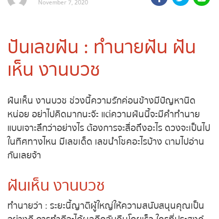
November 7, 2020
ถ่ายทอดสดถ่ายทอดสดหวย
รัฐบาลไทย
ปันเลขฝัน : ทำนายฝัน ฝัน
ถ่ายทอดสดหวยออมสิน
เห็น งานบวช
ถ่ายทอดสดหวยธกส.
ฝันเห็น งานบวช ช่วงนี้ความรักค่อนข้างมีปัญหานิด
ถ่ายทอดสดหวยลาว
หน่อย อย่าไปคิดมากนะจ๊ะ แต่ความฝันนี้จะมีคำทำนาย
แบบเจาะลึกว่าอย่างไร ต้องการจะสื่อถึงอะไร ดวงจะเป็นไป
ถ่ายทอดสดหวยลาว ซุปเปอร์
ในทิศทางไหน มีเลขเด็ด เลขนำโชคอะไรบ้าง ตามไปอ่าน
กันเลยจ้า
ถ่ายทอดสดหวยฮานอย
ฝันเห็น งานบวช
ถ่ายทอดสดหวยฮานอยพิเศษ
ทำนายว่า : ระยะนี้ญาติผู้ใหญ่ให้ความสนับสนุนคุณเป็น
ถ่ายทอดสดหวยมาเลย์