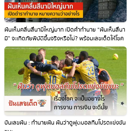
ฝันเห็นคลื่นสึนามิใหญ่มาก เปิดคำทำนาย “ฝันเห็นสึนา
มิ” จะเกิดภัยพิบัติขึ้นจริงหรือไม่? พร้อมเลขเด็ดให้โชค
คอหวยห้ามพลาด !!!
ปันเลขฝัน : ทำนายฝัน ฝันว่าดูฟุตบอลทีมโปรดแข่งขัน