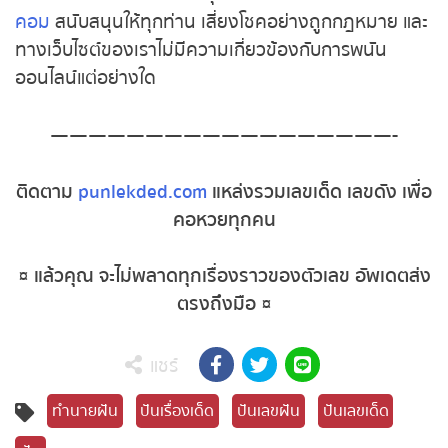
หวยหุ้นอังกฤษ
คอม
สนับสนุนให้ทุกท่าน เสี่ยงโชคอย่างถูกกฎหมาย และ
ทางเว็บไซต์ของเราไม่มีความเกี่ยวข้องกับการพนัน
หวยหุ้นรัสเซีย
ออนไลน์แต่อย่างใด
หวยหุ้นอินเดีย
——————————————————-
หวยหุ้นดาวโจนส์
ติดตาม
punlekded.com
แหล่งรวมเลขเด็ด เลขดัง เพื่อ
คอหวยทุกคน
MK Sports
¤ แล้วคุณ จะไม่พลาดทุกเรื่องราวของตัวเลข อัพเดตส่ง
ตรงถึงมือ ¤
แชร์
ทำนายฝัน
ปันเรื่องเด็ด
ปันเลขฝัน
ปันเลขเด็ด