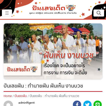
×
☰
หน้าหลัก
ปันเรื่องเด็ด
ปันแนวทาง
ปันแหล่งเลข
ปันเลขฝัน
ปันเลขฝัน : ทำนายฝัน ฝันเห็น งานบวช
ตรวจเลข
Home
ปันเลขฝัน
ปันเลขฝัน : ทำนายฝัน ฝันเห็น งานบวช
หวยสด
adminNgent