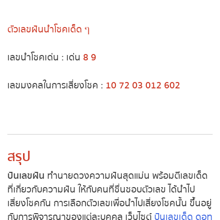
หวยหุ้นฮั่งเส็ง เช้า
ตัวเลขฝันนำโชคเด็ด ๆ
หวยหุ้นฮั่งเส็ง บ่าย
เลขนำโชคเด่น : เด่น
8 9
หวยหุ้นจีน เช้า
เลขมงคลในการเสี่ยงโชค :
10 72 03 012 602
หวยหุ้นจีน บ่าย
หวยหุ้นไต้หวัน
หวยหุ้นสิงคโปร์
สรุป
หวยหุ้นอิยิป
ปันเลขฝัน
ทำนายดวงความฝันสุดแม่น พร้อมตีเลขเด็ด
ที่เกี่ยวกับความฝัน ให้กับคนที่ชื่นชอบตัวเลข ได้นำไป
หวยหุ้นเยอรมัน
เสี่ยงโชคกัน
การเลือกตัวเลขเพื่อนำไปเสี่ยงโชคนั้น ขึ้นอยู่
กับการพิจารณาของแต่ละบุคคล
เว็บไซต์
ปันเลขเด็ด ดอท