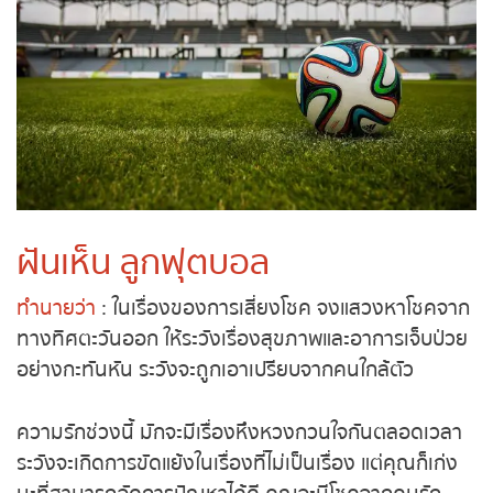
ถ่ายทอดสดหวยญีปุ่น
ถ่ายทอดสดหวยไต้หวัน
ถ่ายทอดสดหวยกัมพูชา GD
หวยหุ้นสด
ฝันเห็น ลูกฟุตบอล
หวยหุ้นไทย เย็น
ทำนายว่า
: ในเรื่องของการเสี่ยงโชค จงแสวงหาโชค
จากทางทิศตะวันออก ให้ระวังเรื่องสุขภาพและอาการ
หวยหุ้นเกาหลี
เจ็บป่วยอย่างกะทันหัน ระวังจะถูกเอาเปรียบจากคนใกล้
ตัว
หวยหุ้นนิเคอิ เช้า
ความรักช่วงนี้ มักจะมีเรื่องหึงหวงกวนใจกันตลอด
หวยหุ้นนิเคอิ บ่าย
เวลา ระวังจะเกิดการขัดแย้งในเรื่องที่ไม่เป็นเรื่อง แต่คุณ