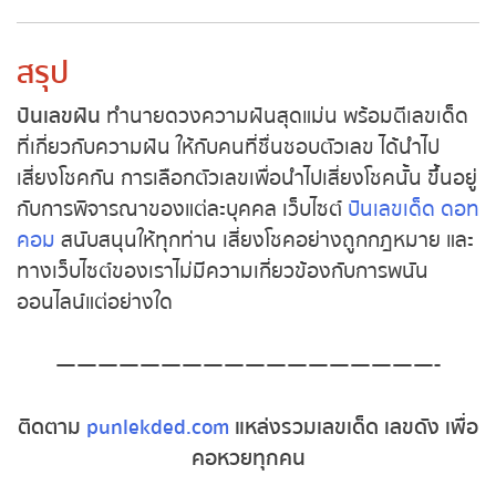
หวยหุ้นอังกฤษ
เลขมงคลในการเสี่ยงโชค :
06 13 21 175 016
หวยหุ้นรัสเซีย
สรุป
หวยหุ้นอินเดีย
ปันเลขฝัน
ทำนายดวงความฝันสุดแม่น พร้อมตีเลข
เด็ด ที่เกี่ยวกับความฝัน ให้กับคนที่ชื่นชอบตัวเลข ได้นำ
หวยหุ้นดาวโจนส์
ไปเสี่ยงโชคกัน
การเลือกตัวเลขเพื่อนำไปเสี่ยงโชคนั้น
ขึ้นอยู่กับการพิจารณาของแต่ละบุคคล
เว็บไซต์
ปันเลข
MK Sports
เด็ด ดอทคอม
สนับสนุนให้ทุกท่าน เสี่ยงโชคอย่างถูก
กฎหมาย และทางเว็บไซต์ของเราไม่มีความเกี่ยวข้องกับ
การพนันออนไลน์แต่อย่างใด
——————————————————-
ติดตาม
punlekded.com
แหล่งรวมเลขเด็ด เลขดัง