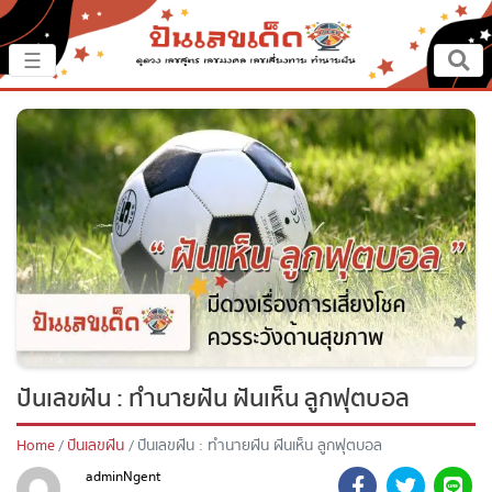
×
☰
หน้าหลัก
ปันเรื่องเด็ด
ปันแนวทาง
ปันแหล่งเลข
ปันเลขฝัน
ปันเลขฝัน : ทำนายฝัน ฝันเห็น ลูกฟุตบอล
ตรวจเลข
Home
ปันเลขฝัน
ปันเลขฝัน : ทำนายฝัน ฝันเห็น ลูกฟุตบอล
หวยสด
adminNgent
October 2, 2020