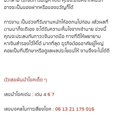
ก็เก่งนะที่สามารถจัดการปัญหาได้ดี คุณจะมีโชคจาก
หวยหุ้นฮั่งเส็ง เช้า
คนรัก อาจจะเป็นของฝากหรือของขวัญก็ได้
หวยหุ้นฮั่งเส็ง บ่าย
การงาน เป็นช่วงที่รับงานหนักให้อดทนไปก่อน แล้วผล
ที่ตามมาก็จะดีเอง จะได้รับความเห็นใจจากเจ้านาย ช่วง
หวยหุ้นจีน เช้า
นี้คุณจะประสบกับภาวะเงินขาดมือ ทางที่ดีให้พยายาม
หาเงินสำรองไว้ให้ได้ มากที่สุด ธุรกิจต้องอาศัยผู้ใหญ่
หวยหุ้นจีน บ่าย
คอยเป็นที่ปรึกษาหรือดูแลผลประโยชน์ให้ งานจึงจะไปได้
ดี
หวยหุ้นไต้หวัน
หวยหุ้นสิงคโปร์
ตัวเลขฝันนำโชคเด็ด ๆ
หวยหุ้นอิยิป
หวยหุ้นเยอรมัน
เลขนำโชคเด่น : เด่น
4 6 7