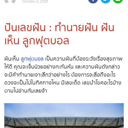
ถ่ายทอดสดถ่ายทอดสดหวย
รัฐบาลไทย
ปันเลขฝัน : ทำนายฝัน ฝัน
ถ่ายทอดสดหวยออมสิน
เห็น ลูกฟุตบอล
ถ่ายทอดสดหวยธกส.
ฝันเห็น
ลูกฟุตบอล
เป็นความฝันที่ต้องระวังเรื่อง
ถ่ายทอดสดหวยลาว
สุขภาพให้ดี คุณจะเจ็บป่วยอย่างกะทันหัน และความฝัน
ดังกล่าวจะมีคำทำนายเจาะลึกว่าอย่างไร ต้องการจะสื่อ
ถ่ายทอดสดหวยลาว ซุปเปอร์
ถึงอะไร ดวงจะเป็นไปในทิศทางไหน มีเลขเด็ด เลขนำ
โชคอะไรบ้าง ตามไปอ่านกันเลยจ้า
ถ่ายทอดสดหวยฮานอย
ถ่ายทอดสดหวยฮานอยพิเศษ
ถ่ายทอดสดหวยมาเลย์