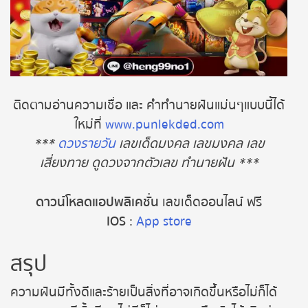
ติดตามอ่านความเชื่อ และ คำทำนายฝันแม่นๆแบบนี้ได้
ใหม่ที่
www.punlekded.com
***
ดวงรายวัน
เลขเด็ดมงคล เลขมงคล เลข
เสี่ยงทาย ดูดวงจากตัวเลข ทำนายฝัน ***
ดาวน์โหลดแอปพลิเคชั่น
เลขเด็ดออนไลน์ ฟรี
IOS
:
App store
สรุป
ความฝันมีทั้งดีและร้ายเป็นสิ่งที่อาจเกิดขึ้นหรือไม่ก็ได้