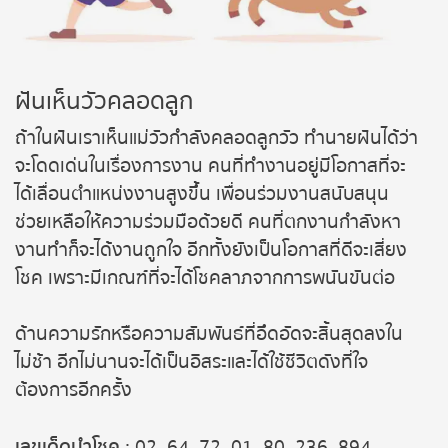
ฝันเห็นวัวคลอดลูก
ถ้าในฝันเราเห็นแม่วัวกำลังคลอดลูกวัว ทำนายฝันได้ว่า
จะโดดเด่นในเรื่องการงาน คนที่ทำงานอยู่มีโอกาสที่จะ
ได้เลื่อนตำแหน่งงานสูงขึ้น เพื่อนร่วมงานสนับสนุน
ช่วยเหลือให้ความร่วมมือด้วยดี คนที่ตกงานกำลังหา
งานทำก็จะได้งานถูกใจ อีกทั้งยังเป็นโอกาสที่ดีจะเสี่ยง
โชค เพราะมีเกณฑ์ที่จะได้โชคลาภจากการพนันขันต่อ
ด้านความรักหรือความสัมพันธ์ที่อึดอัดจะสิ้นสุดลงใน
ไม่ช้า อีกไม่นานจะได้เป็นอิสระและได้ใช้ชีวิตดังที่ใจ
ต้องการอีกครั้ง
เลขเด็ดนำโชค
: 02, 64, 72, 01, 80, 236, 894