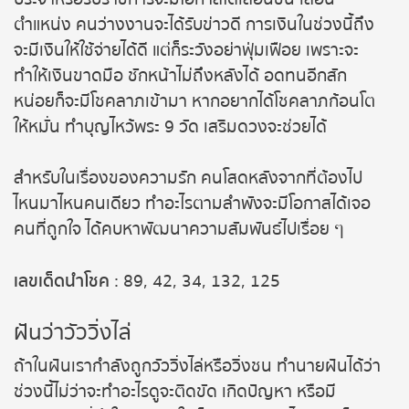
หวยหุ้นอังกฤษ
ตำแหน่ง คนว่างงานจะได้รับข่าวดี การเงินในช่วงนี้ถึง
จะมีเงินให้ใช้จ่ายได้ดี แต่ก็ระวังอย่าฟุ่มเฟือย เพราะจะ
หวยหุ้นรัสเซีย
ทำให้เงินขาดมือ ชักหน้าไม่ถึงหลังได้ อดทนอีกสัก
หน่อยก็จะมีโชคลาภเข้ามา หากอยากได้โชคลาภก้อนโต
หวยหุ้นอินเดีย
ให้หมั่น ทำบุญไหว้พระ 9 วัด เสริมดวงจะช่วยได้
หวยหุ้นดาวโจนส์
สำหรับในเรื่องของความรัก คนโสดหลังจากที่ต้องไป
ไหนมาไหนคนเดียว ทำอะไรตามลำพังจะมีโอกาสได้เจอ
MK Sports
คนที่ถูกใจ ได้คบหาพัฒนาความสัมพันธ์ไปเรื่อย ๆ
เลขเด็ดนำโชค
: 89, 42, 34, 132, 125
ฝันว่าวัววิ่งไล่
ถ้าในฝันเรากำลังถูกวัววิ่งไล่หรือวิ่งชน ทำนายฝันได้ว่า
ช่วงนี้ไม่ว่าจะทำอะไรดูจะติดขัด เกิดปัญหา หรือมี