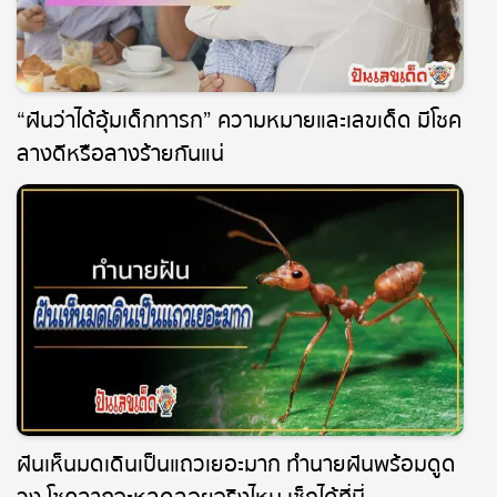
“ฝันว่าได้อุ้มเด็กทารก” ความหมายและเลขเด็ด มีโชค
ลางดีหรือลางร้ายกันแน่
ฝันเห็นมดเดินเป็นแถวเยอะมาก ทำนายฝันพร้อมดูด