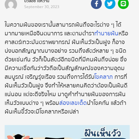
บัวลอย ไข่หวาน
September 30, 2023
ถ่ายทอดสดถ่ายทอดสดหวย
รัฐบาลไทย
ในความฝันของเรานั้นสามารถฝันถึงอะไรต่าง ๆ ได้
มากมายเหนือจินตนาการ และตามตำรา
ทำนายฝัน
หรือ
ถ่ายทอดสดหวยออมสิน
ศาสตร์เทวะมันตราพยากรณ์ ฝันเห็นวัวเป็นฝูง ก็อาจ
บ่งบอกสัญญาณบางอย่าง รวมถึงสัตว์หลาย ๆ ชนิด
ถ่ายทอดสดหวยธกส.
ด้วยเช่นกัน วัวก็เป็นสัตว์อีกชนิดที่มีคนฝันถึงบ่อย ซึ่ง
ถ่ายทอดสดหวยลาว
มีความเชื่อกันว่าวัวถือเป็นสัญลักษณ์ของความอุดม
สมบูรณ์ เจริญรุ่งเรือง รวมถึงการได้รับ
โชคลาภ
การที่
ถ่ายทอดสดหวยลาว ซุปเปอร์
ฝันเห็นวัวเป็นฝูง จึงทำให้หลายคนคิดว่าต้องเป็นฝันดี
แน่นอน แต่จะดีจริงไหม มาดูคำทำนายฝันของการฝัน
ถ่ายทอดสดหวยฮานอย
เห็นวัวแบบต่าง ๆ พร้อม
ส่องเลขเด็ด
นำโชคกัน แล้วถ้า
ฝันเห็นขี้วัวจะมีโชคลาภหรือเปล่า
ถ่ายทอดสดหวยฮานอยพิเศษ
ถ่ายทอดสดหวยมาเลย์