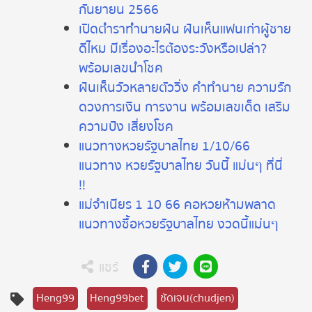
กันยายน 2566
เปิดตำราทำนายฝัน ฝันเห็นแฟนเก่าผู้ชาย
ดีไหม มีเรื่องอะไรต้องระวังหรือเปล่า?
พร้อมเลขนำโชค
ฝันเห็นวัวหลายตัววิ่ง คำทำนาย ความรัก
ดวงการเงิน การงาน พร้อมเลขเด็ด เสริม
ความปัง เสี่ยงโชค
แนวทางหวยรัฐบาลไทย 1/10/66
แนวทาง หวยรัฐบาลไทย วันนี้ แม่นๆ ที่นี่
!!
แม่จำเนียร 1 10 66 คอหวยห้ามพลาด
แนวทางซื้อหวยรัฐบาลไทย งวดนี้แม่นๆ
แชร์
Heng99
Heng99bet
ชัดเจน(chudjen)