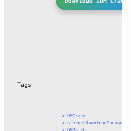
Download IDM Crack
Tags
#IDMCrack
#InternetDownloadManagerCr
#IDMPatch