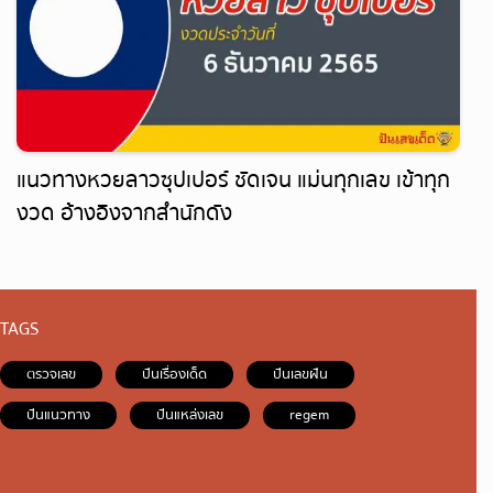
แนวทางหวยลาวซุปเปอร์ ชัดเจน แม่นทุกเลข เข้าทุก
งวด อ้างอิงจากสำนักดัง
TAGS
ตรวจเลข
ปันเรื่องเด็ด
ปันเลขฝัน
ปันแนวทาง
ปันแหล่งเลข
regem