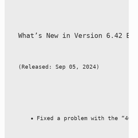
หวยหุ้นฮั่งเส็ง เช้า
หวยหุ้นฮั่งเส็ง บ่าย
What’s New in Version 6.42 Bu
หวยหุ้นจีน เช้า
หวยหุ้นจีน บ่าย
(Released: Sep 05, 2024)
หวยหุ้นไต้หวัน
หวยหุ้นสิงคโปร์
หวยหุ้นอิยิป
Fixed a problem with the “403
หวยหุ้นเยอรมัน