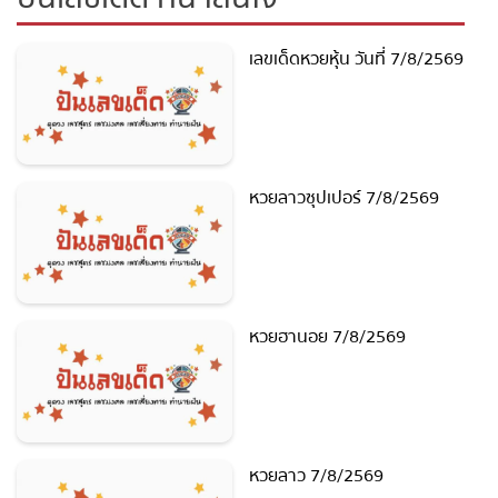
เลขเด็ดหวยหุ้น วันที่ 7/8/2569
หวยลาวซุปเปอร์ 7/8/2569
หวยฮานอย 7/8/2569
หวยลาว 7/8/2569