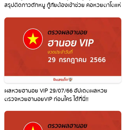
สรุปติดกาวดักหนู กู้ภัยต้องเข้าช่วย คอหวยตาโตแห่
ถ่ายทอดสดถ่ายทอดสดหวย
ตีเลขเด็ด
รัฐบาลไทย
ถ่ายทอดสดหวยออมสิน
ถ่ายทอดสดหวยธกส.
ถ่ายทอดสดหวยลาว
ถ่ายทอดสดหวยลาว ซุปเปอร์
ผลหวยฮานอย VIP 29/07/66 อัปเดตผลหวย
ถ่ายทอดสดหวยฮานอย
ตรวจหวยฮานอยVIP ก่อนใคร ได้ที่นี่!!
ถ่ายทอดสดหวยฮานอยพิเศษ
ถ่ายทอดสดหวยมาเลย์