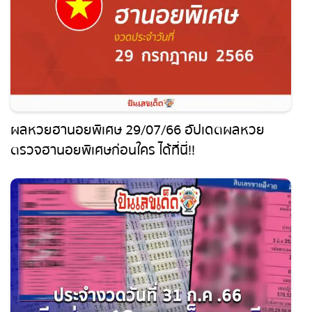
ถ่ายทอดสดหวยญีปุ่น
ถ่ายทอดสดหวยไต้หวัน
ถ่ายทอดสดหวยกัมพูชา GD
ผลหวยฮานอยพิเศษ 29/07/66 อัปเดตผลหวย
หวยหุ้นสด
ตรวจฮานอยพิเศษก่อนใคร ได้ที่นี่!!
หวยหุ้นไทย เย็น
หวยหุ้นเกาหลี
หวยหุ้นนิเคอิ เช้า
หวยหุ้นนิเคอิ บ่าย