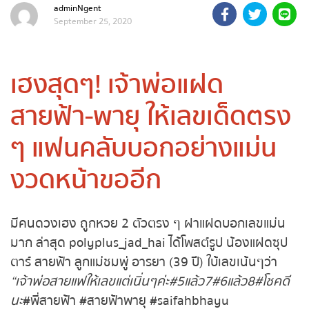
adminNgent
September 25, 2020
ถ่ายทอดสดถ่ายทอดสดหวย
รัฐบาลไทย
เฮงสุดๆ! เจ้าพ่อแฝด
ถ่ายทอดสดหวยออมสิน
สายฟ้า-พายุ ให้เลขเด็ด
ถ่ายทอดสดหวยธกส.
ตรง ๆ แฟนคลับบอกอย่าง
ถ่ายทอดสดหวยลาว
แม่น งวดหน้าขออีก
ถ่ายทอดสดหวยลาว ซุปเปอร์
มีคนดวงเฮง ถูกหวย 2 ตัวตรง ๆ ฝาแฝดบอกเลขแม่น
ถ่ายทอดสดหวยฮานอย
มาก ล่าสุด polyplus_jad_hai ได้โพสต์รูป น้องแฝดซุป
ตาร์ สายฟ้า ลูกแม่ชมพู่ อารยา (39 ปี) ใบ้เลขเน้นๆว่า
ถ่ายทอดสดหวยฮานอยพิเศษ
“เจ้าพ่อสายแฟให้เลขแต่เนิ่นๆค่ะ#5แล้ว7#6แล้ว8#โชค
ดีนะ
#พี่สายฟ้า #สายฟ้าพายุ #saifahbhayu
ถ่ายทอดสดหวยมาเลย์