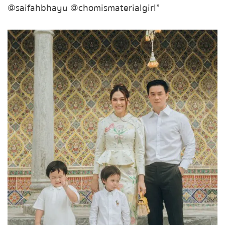
@saifahbhayu @chomismaterialgirl”
ถ่ายทอดสดหวยญีปุ่น
ถ่ายทอดสดหวยไต้หวัน
ถ่ายทอดสดหวยกัมพูชา GD
หวยหุ้นสด
หวยหุ้นไทย เย็น
หวยหุ้นเกาหลี
หวยหุ้นนิเคอิ เช้า
หวยหุ้นนิเคอิ บ่าย