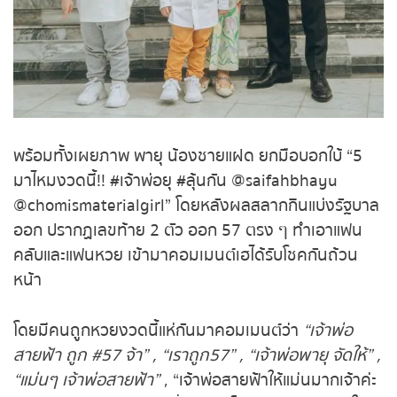
หวยหุ้นฮั่งเส็ง เช้า
หวยหุ้นฮั่งเส็ง บ่าย
หวยหุ้นจีน เช้า
พร้อมทั้งเผยภาพ พายุ น้องชายแฝด ยกมือบอกใบ้ “5
มาไหมงวดนี้!! #เจ้าพ่อยุ #ลุ้นกัน @saifahbhayu
หวยหุ้นจีน บ่าย
@chomismaterialgirl” โดยหลังผลสลากกินแบ่ง
รัฐบาลออก ปรากฏเลขท้าย 2 ตัว ออก 57 ตรง ๆ
หวยหุ้นไต้หวัน
ทำเอาแฟนคลับและแฟนหวย เข้ามาคอมเมนต์เฮได้รับ
โชคกันถ้วนหน้า
หวยหุ้นสิงคโปร์
โดยมีคนถูกหวยงวดนี้แห่กันมาคอมเมนต์ว่า
“เจ้าพ่อ
หวยหุ้นอิยิป
สายฟ้า ถูก #57 จ้า” , “เราถูก57” , “เจ้าพ่อพายุ จัด
ให้” , “แม่นๆ เจ้าพ่อสายฟ้า”
, “เจ้าพ่อสายฟ้าให้แม่น
หวยหุ้นเยอรมัน
มากเจ้าค่ะตรง ๆ เลยค่ะแอด” ขณะที่บางคนก็เสียดาย