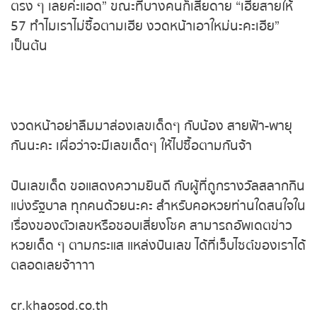
“เฮียสายให้ 57 ทำไมเราไม่ซื้อตามเฮีย งวดหน้าเอาใหม่
หวยหุ้นอังกฤษ
นะคะเฮีย” เป็นต้น
หวยหุ้นรัสเซีย
หวยหุ้นอินเดีย
งวดหน้าอย่าลืมมาส่องเลขเด็ดๆ กับน้อง สายฟ้า-พายุ
หวยหุ้นดาวโจนส์
กันนะคะ เผื่อว่าจะมีเลขเด็ดๆ ให้ไปซื้อตามกันจ้า
MK Sports
ปันเลขเด็ด ขอแสดงความยินดี กับผู้ที่ถูกรางวัลสลาก
กินแบ่งรัฐบาล ทุกคนด้วยนะคะ สำหรับคอหวยท่านใด
สนใจในเรื่องของตัวเลขหรือชอบเสี่ยงโชค สามารถ
อัพเดตข่าวหวยเด็ด ๆ ตามกระแส แหล่งปันเลข ได้ที่
เว็บไซต์ของเราได้ตลอดเลยจ้าาาา
cr.khaosod.co.th