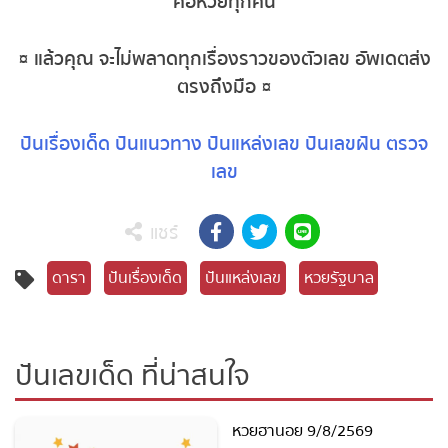
¤ แล้วคุณ จะไม่พลาดทุกเรื่องราวของตัวเลข อัพเดต
ส่งตรงถึงมือ ¤
ปันเรื่องเด็ด
ปันแนวทาง
ปันแหล่งเลข
ปันเลขฝัน
ตรวจเลข
แชร์
ดารา
ปันเรื่องเด็ด
ปันแหล่งเลข
หวยรัฐบาล
ปันเลขเด็ด ที่น่าสนใจ
หวยฮานอย 9/8/2569