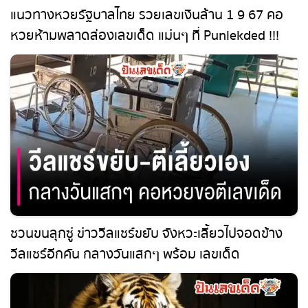
หวยห้ามพลาดส่องเลขเด็ด แม่นๆ ที่ Punlekded !!!
ชวนขนลุกซู่ ข่าววีลแชร์ขยับ จังหวะเลี้ยวไปจอดข้าง
วีลแชร์อีกคัน กลางวันแสกๆ พร้อม เลขเด็ด