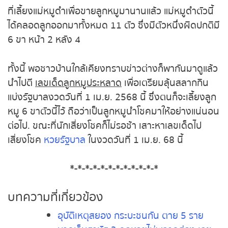
คนหนึ่งที่เลี้ยงแม่หมูดำเพื่อขายลูกหมูมานานแล้ว แม่
หวยหุ้นฮั่งเส็ง เช้า
หมูดำตัวนี้ได้คลอดลูกออกมาทั้งหมด 11 ตัว ซึ่งมีตัว
หนึ่งผิดปกติมี 6 ขา หน้า 2 หลัง 4
หวยหุ้นฮั่งเส็ง บ่าย
ทั้งนี้ พอชาวบ้านใกล้เคียงทราบข่าวต่างก็พากันมาดู
หวยหุ้นจีน เช้า
แล้วนำไปตี
เลขเด็ดลูกหมูประหลาด
เพื่อเตรียมลุ้นสลาก
กินแบ่งรัฐบาลงวดวันที่ 1 เม.ย. 2568 นี้ ซึ่งตนก็จะ
หวยหุ้นจีน บ่าย
เลี้ยงลูกหมู 6 ขาตัวนี้ไว้ ถือว่าเป็นลูกหมูนำโชคมาให้
อย่างแน่นอนต่อไป. ขณะที่นักเสี่ยงโชคก็ไม่รอช้า เสาะ
หวยหุ้นไต้หวัน
หาเลขเด็ดไปเสี่ยงโชค
หวยรัฐบาล
ในงวดวันที่ 1 เม.ย.
68 นี้
หวยหุ้นสิงคโปร์
*-*-*-*-*-*-*-*-*-*-*-*
หวยหุ้นอิยิป
บทความที่เกี่ยวข้อง
หวยหุ้นเยอรมัน
อุบัติเหตุสยอง กระบะชนกัน ตาย 5 ราย