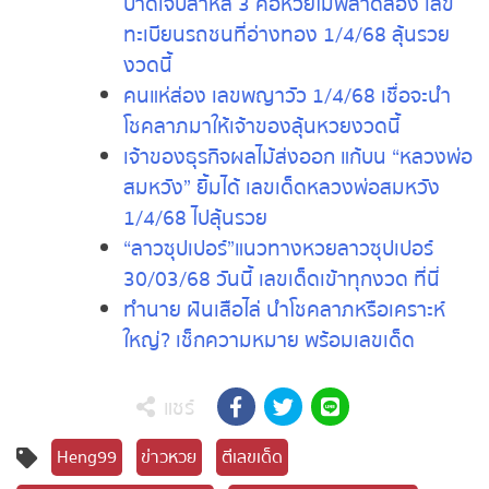
หวยหุ้นอังกฤษ
บาดเจ็บสาหัส 3 คอหวยไม่พลาดส่อง เลข
ทะเบียนรถชนที่อ่างทอง 1/4/68 ลุ้นรวย
หวยหุ้นรัสเซีย
งวดนี้
คนแห่ส่อง เลขพญาวัว 1/4/68 เชื่อจะนำ
หวยหุ้นอินเดีย
โชคลาภมาให้เจ้าของลุ้นหวยงวดนี้
เจ้าของธุรกิจผลไม้ส่งออก แก้บน “หลวง
หวยหุ้นดาวโจนส์
พ่อสมหวัง” ยิ้มได้ เลขเด็ดหลวงพ่อ
สมหวัง 1/4/68 ไปลุ้นรวย
MK Sports
“ลาวซุปเปอร์”แนวทางหวยลาวซุปเปอร์
30/03/68 วันนี้ เลขเด็ดเข้าทุกงวด ที่นี่
ทำนาย ฝันเสือไล่ นำโชคลาภหรือเคราะห์
ใหญ่? เช็กความหมาย พร้อมเลขเด็ด
แชร์
Heng99
ข่าวหวย
ตีเลขเด็ด