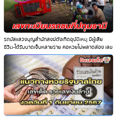
รถบัสแสวงบุญสำนักสงฆ์ดังเกิดอุบัติเหตุ มีผู้เสีย
ชีวิต-ได้รับบาดเจ็บหลายราย คอหวยไม่พลาดส่อง
เลขทะเบียนรถชนที่ปทุมธานี 16/4/68 ลุ้นโชคงวดนี้
แนวทางหวยรัฐบาลไทย รวยเลขเงินล้าน 1 9 67 คอ