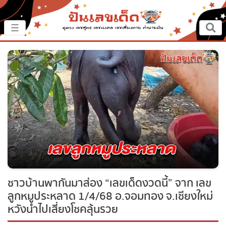
×
☰
หน้าหลัก
ปันเรื่องเด็ด
ปันแนวทาง
ปันแหล่งเลข
ปันเลขฝัน
ชาวบ้านพากันมาส่อง “เลขเด็ดงวดนี้” จาก
ตรวจเลข
เลขลูกหมูประหลาด 1/4/68 อ.จอมทอง
จ.เชียงใหม่ หวังนำไปเสี่ยงโชคลุ้นรวย
หวยสด