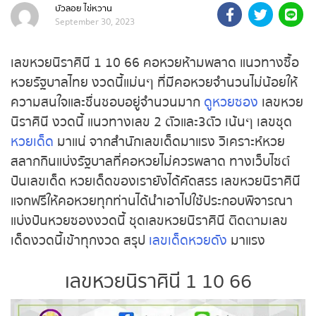
บัวลอย ไข่หวาน
September 30, 2023
ถ่ายทอดสดถ่ายทอดสดหวย
รัฐบาลไทย
เลขหวยนิราศินี 1 10 66 คอหวยห้ามพลาด แนวทาง
ซื้อหวยรัฐบาลไทย งวดนี้แม่นๆ ที่มีคอหวยจำนวนไม่
ถ่ายทอดสดหวยออมสิน
น้อยให้ความสนใจและชื่นชอบอยู่จำนวนมาก
ดูหวยซอง
เลขหวยนิราศินี งวดนี้ แนวทางเลข 2 ตัวและ3ตัว เน้นๆ
ถ่ายทอดสดหวยธกส.
เลขชุด
หวยเด็ด
มาแน่ จากสำนักเลขเด็ดมาแรง
ถ่ายทอดสดหวยลาว
วิเคราะห์หวยสลากกินแบ่งรัฐบาลที่คอหวยไม่ควรพลาด
ทางเว็บไซต์ปันเลขเด็ด หวยเด็ดของเรายังได้คัดสรร
ถ่ายทอดสดหวยลาว ซุปเปอร์
เลขหวยนิราศินีแจกฟรีให้คอหวยทุกท่านได้นำเอาไปใช้
ประกอบพิจารณา แบ่งปันหวยซองงวดนี้ ชุดเลขหวยนิ
ถ่ายทอดสดหวยฮานอย
ราศินี ติดตามเลขเด็ดงวดนี้เข้าทุกงวด สรุป
เลขเด็ด
หวยดัง
มาแรง
ถ่ายทอดสดหวยฮานอยพิเศษ
เลขหวยนิราศินี 1 10 66
ถ่ายทอดสดหวยมาเลย์