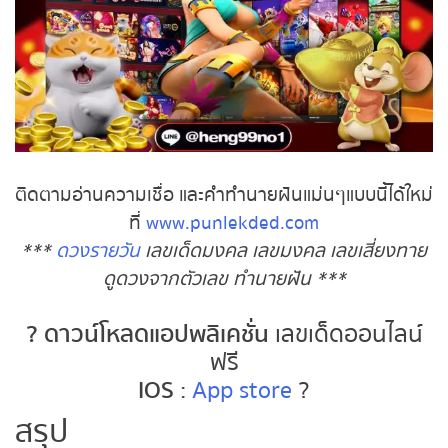
ติดตามอ่านความเชื่อ และคำทำนายฝันแม่นๆแบบนี้ได้
ใหม่ที่
www.punlekded.com
***
ดวงรายวัน
เลขเด็ดมงคล เลขมงคล เลข
เสี่ยงทาย ดูดวงจากตัวเลข ทำนายฝัน ***
? ดาวน์โหลดแอปพลิเคชั่น
เลขเด็ดออนไลน์
ฟรี
IOS
:
App store
?
สรุป