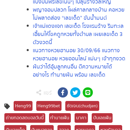
รัฐบาล แบ่งปันฟรีเลขเน้นๆ ไปลุ้นรางวัล
ใหญ่
พญาจอมปลวก โผล่ศาลกลางบ้าน คอ
หวยไม่พลาดส่อง “เลขเด็ด” ขันน้ำมนต์
เจ้าแม่แดงแจก เลขเด็ด โรงแรมร้าง ริม
ทะเล เฮี้ยนให้โชคถูกหวยทั้งตำบล เผยเลข
เด็ด 3 ตัวงวดนี้
แนวทางหวยฮานอย 30/09/66 แนวทาง
หวยฮานอย หวยออนไลน์ แม่นๆ เข้าทุก
งวด
ฝันว่าได้อุ้มลูกคนอื่น ตีความหมายได้
อย่างไร ทำนายฝัน พร้อม เลขเด็ด
แชร์
Heng99
Heng99bet
ชัดเจน(chudjen)