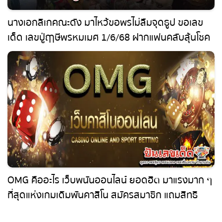
นางเอกลิเกคณะดัง มาไหว้ขอพรไม่ลืมจุดธูป ขอเลข
เด็ด เลขปู่ฤาษีพรหมเมศ 1/6/68 ฝากแฟนคลับลุ้น
โชคงวดนี้
OMG คืออะไร เว็บพนันออนไลน์ ยอดฮิต มาแรงมาก
ๆ ที่สุดแห่งเกมเดิมพันคาสิโน สมัครสมาชิก แถมสิทธิ
พิเศษต่าง ๆ มากมาย