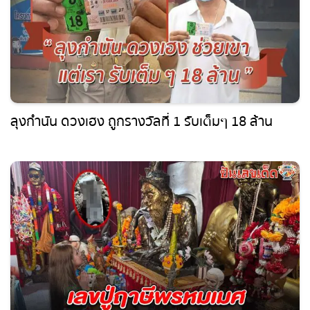
ลุงกำนัน ดวงเฮง ถูกรางวัลที่ 1 รับเต็มๆ 18 ล้าน