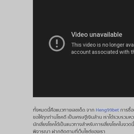
ทั้งหมดนี้คือแนวทางเลขเด็ด จาก
Heng99bet
การซื้
ขอให้ทุกท่านโชคดี เป็นเศรษฐีเงินล้าน เราได้รวบรว
นักเสี่ยงโชคได้เป็นแนวทางสำหรับการเสี่ยงโชคในงวดนี้ 
พิจารณา ฝากติดตามที่เว็บไซต์ของเรา