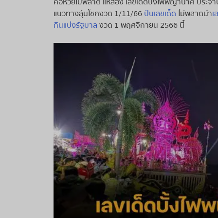
คอหวยไม่พลาด แห่ส่อง เลขเด็ดบั้งไฟพญานาค ประจำป
แนวทางลุ้นโชคงวด 1/11/66
ปันเลขเด็ด
ไม่พลาดนำ
เ
กินแบ่งรัฐบาล
งวด 1 พฤศจิกายน 2566 นี้