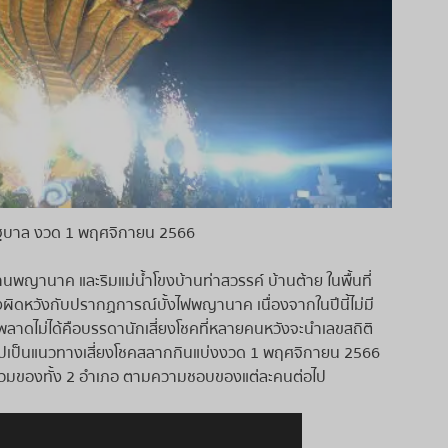
รัฐบาล งวด 1 พฤศจิกายน 2566
านพญานาค และริมแม่น้ำโขงบ้านท่าสวรรค์ บ้านต้าย ในพื้นที่
ิดหวังกับปรากฏการณ์บั้งไฟพญานาค เนื่องจากในปีนี้ไม่มี
ที่พลาดไม่ได้คือบรรดานักเสี่ยงโชคที่หลายคนหวังจะนำเลขสถิติ
ปเป็นแนวทางเสี่ยงโชคสลากกินแบ่งงวด 1 พฤศจิกายน 2566
ยอดรวมของทั้ง 2 อำเภอ ตามความชอบของแต่ละคนต่อไป