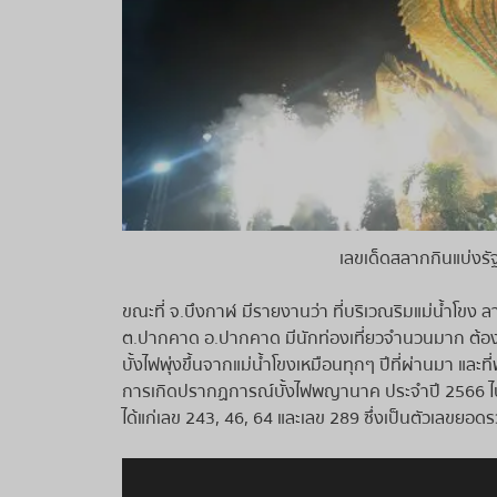
เลขเด็ดสลากกินแบ่ง
ขณะที่ จ.บึงกาฬ มีรายงานว่า ที่บริเวณริมแม่น้ำโขง ล
ต.ปากคาด อ.ปากคาด มีนักท่องเที่ยวจำนวนมาก ต้องผ
บั้งไฟพุ่งขึ้นจากแม่น้ำโขงเหมือนทุกๆ ปีที่ผ่านมา และ
การเกิดปรากฏการณ์บั้งไฟพญานาค ประจำปี 2566 ไ
ได้แก่เลข 243, 46, 64 และเลข 289 ซึ่งเป็นตัวเลข