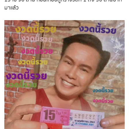
ล้านบาทมาแล้ว
ถ่ายทอดสดหวยญีปุ่น
ถ่ายทอดสดหวยไต้หวัน
ถ่ายทอดสดหวยกัมพูชา GD
หวยหุ้นสด
หวยหุ้นไทย เย็น
หวยหุ้นเกาหลี
หวยหุ้นนิเคอิ เช้า
หวยหุ้นนิเคอิ บ่าย