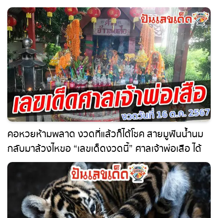
คอหวยห้ามพลาด งวดที่แล้วก็ได้โชค สายมูฟันน้ำนม
กลับมาล้วงไหขอ “เลขเด็ดงวดนี้” ศาลเจ้าพ่อเสือ ได้
เลขเด็ดงวดวันที่ 16 ตุลาคม 2567