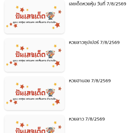
หวยลาวซุปเปอร์ 7/8/2569
หวยฮานอย 7/8/2569
หวยลาว 7/8/2569