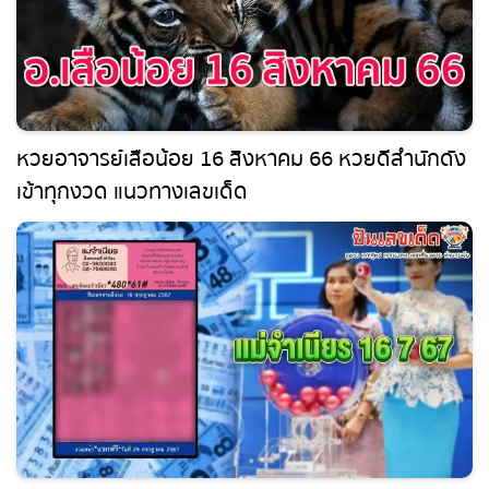
หวยอาจารย์เสือน้อย 16 สิงหาคม 66 หวยดีสำนัก
ดัง เข้าทุกงวด แนวทางเลขเด็ด
แม่จำเนียร 16 7 67 แนวทางหวยรัฐบาลไทย !!
ติดตามเลขเด็ด เเม่นๆ ก่อนใคร ได้ที่นี่ !!!
punlekded.com