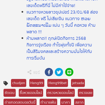
เลขเด็ดฟรีที่นี่ ไม่มีค่าใช้จ่าย!
แนวทางหวยลาวซุปเปอร์ 23/01/68 ส่อง
เลขเด็ด ฟรี ไม่เสียเงิน แนวทาง ຫວຍ
ພັດທະນາເພີ່ມ แม่น ๆ วันนี้ คอหวย ห้าม
พลาด !!!
ห้ามพลาด!! ฤกษ์เปิดกิจการ 2568
กิจการรุ่งเรือง กำไรพุ่งทั้งปี เพื่อความ
เป็นสิริมงคลและสร้างความมั่นใจให้กับ
การเริ่มต้น
แชร์
chudjen
Heng99
Heng99bet
jetsada
ชัดเจน
ซื้อหวยออนไลน์
ตรวจหวยออนไลน์
ตรวจเลข
ถ่ายทอดสดบอลวันนี้
ทำนายฝัน
นาคา
สลาก