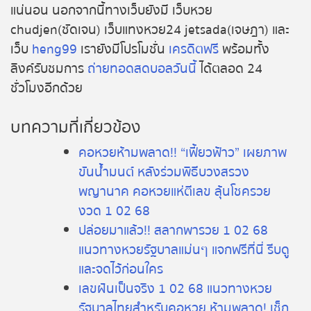
แน่นอน นอกจากนี้ทางเว็บยังมี เว็บหวย
chudjen(ชัดเจน) เว็บแทงหวย24 jetsada(เจษฎา) และ
เว็บ
heng99
เรายังมีโปรโมชั่น
เครดิตฟรี
พร้อมทั้ง
ลิงค์รับชมการ
ถ่ายทอดสดบอลวันนี้
ได้ตลอด 24
ชั่วโมงอีกด้วย
บทความที่เกี่ยวข้อง
คอหวยห้ามพลาด!! “เฟี้ยวฟ้าว” เผยภาพ
ขันน้ำมนต์ หลังร่วมพิธีบวงสรวง
พญานาค คอหวยแห่ตีเลข ลุ้นโชครวย
งวด 1 02 68
ปล่อยมาแล้ว!! สลากพารวย 1 02 68
แนวทางหวยรัฐบาลแม่นๆ แจกฟรีที่นี่ รีบดู
และจดไว้ก่อนใคร
เลขฝันเป็นจริง 1 02 68 แนวทางหวย
รัฐบาลไทยสำหรับคอหวย ห้ามพลาด! เช็ก