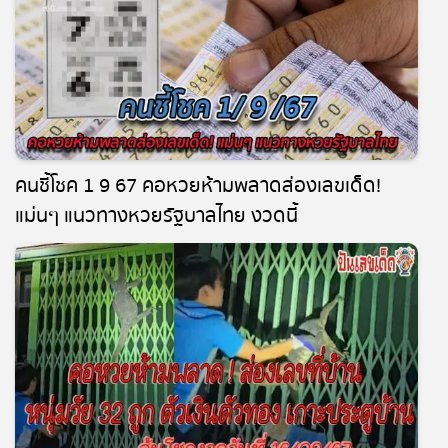
คนชี้โชค 1 9 67 คอหวยห้ามพลาดส่องเลขเด็ด!
แม่นๆ แนวทางหวยรัฐบาลไทย งวดนี้