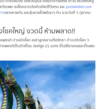
่อ อำเภอเมือง จังหวัดอุบล ของอาจารย์เติ้ล ตะวัน หมอเศษรฐี
ไหว้ขอพร ขอโชคลาภบังเกิดมีแด่ชีวิตตน และ
punlekded.com
ทาง
แทงหวยกัน และลุ้นหวยไปพร้อมๆ กัน งวดวันที่ 1 ตุลาคม
ังโชคใหญ่ งวดนี้ ห้ามพลาด!!
ักรพรรดิ ปางเปิดโลก เหล่าลูกหลานที่ศรัทธา ถ้าจะเปิดโลก 3
รพรรดิเป็นตัวเชื่อม องค์สูง 21 เมตร เป็นสิริมงคลและเป็นพระ