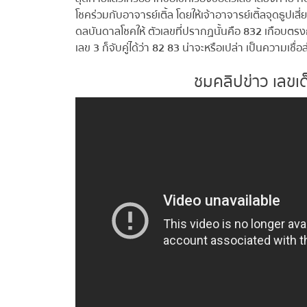
โชคร่วมกับอาจารย์เติ้ล โดยให้เจ้าอาจารย์เติ้ลจุดธูปเสี
ดลบันดาลโชคให้ ตัวเลขที่ปรากฏนั้นคือ
832
เกือบตรงก
เลข
3
ก็จับคู่ได้ว่า
82 83
น่าจะหรือเปล่า เป็นความเชื่อ
ชมคลิปข่าว เลขเด็