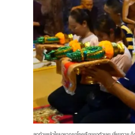
สุดท้ายแล้วใครอยากขอโชคเรืองขอตัวเลข เสี่ยงทาย ก็ตา