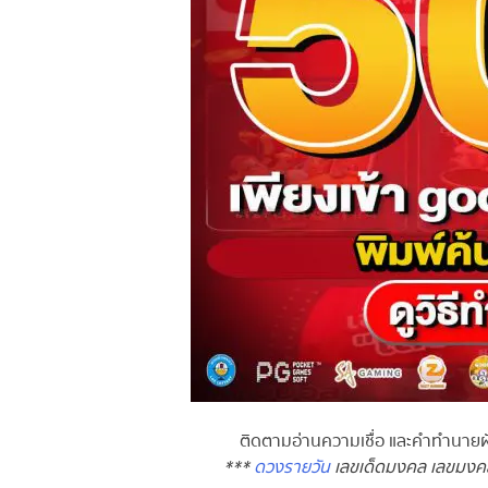
ติดตามอ่านความเชื่อ และคำทำนายฝัน
***
ดวงรายวัน
เลขเด็ดมงคล เลขมงคล