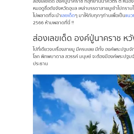
ส่องเลขเด็ด องค์ปู่นาคราช ที่อุทยานนาควัตร ต หนองบ
หมอดูชื่อดังจังหวัดอุบล เหล่าบรรดาสายมูเข้าไปกราบ
ไม่พลาดที่จะนำ
เลขเด็ด
ๆ มาให้กับทุกๆท่านเพื่อเป็น
แนว
2566 ห้ามพลาดที่นี่ !!
ส่องเลขเด็ด องค์ปู่นาคราช หว
ไปที่เดียวจบเรื่องสายมู มีครบเลย มีทั้ง องค์พระปฐมจ
โลก พิภพบาดาล สวรรค์ มนุษย์ จะต้องมีองค์พระปฐมจัก
ประธาน