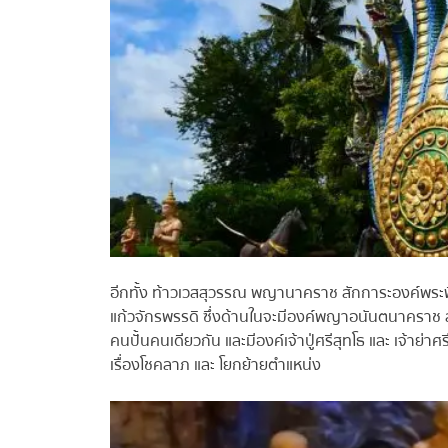
อีกทั้ง ท้าวเวสสุวรรณ พญานาคราช สักการะองค์พระพิ
แก้วจักรพรรดิ ซึ่งด้านในจะมีองค์พญาอนันตนาคราช สถา
คนปั้นคนเดียวกัน และมีองค์เจ้าปู่ศรีสุทโธ และ เจ้าย่า
เรื่องโชคลาภ และ โยกย้ายตำแหน่ง