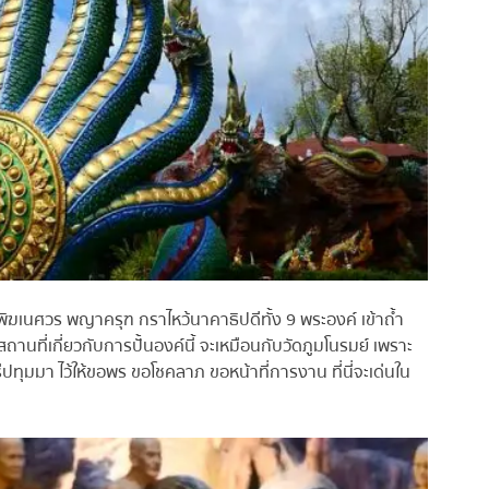
ฆเนศวร พญาครุฑ กราไหว้นาคาธิปดีทั้ง 9 พระองค์ เข้าถ้ำ
นที่เกี่ยวกับการปั้นองค์นี้ จะเหมือนกับวัดภูมโนรมย์ เพราะ
ศรีปทุมมา ไว้ให้ขอพร ขอโชคลาภ ขอหน้าที่การงาน ที่นี่จะเด่นใน