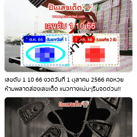
เจ้าของบริษัท หอบกุหลาบแก้บน “หลวงพ่อแดง เลข
เด็ด” รู้สึกดีใจอย่างมากเมื่อได้รับ เลขดังงวดนี้
เลขดับ 1 10 66 งวดวันที่ 1 ตุลาคม 2566 คอหวย
ห้ามพลาดส่องเลขเด็ด แนวทางแม่นๆรีบจดด่วน!!