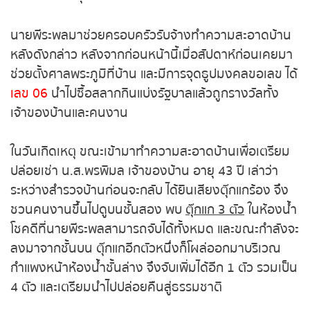
20
ถนนเทพคุณากร ต.หน้าเมือง อ.เมือง
หวยหุ้นฮั่งเส็ง เช้า
จ.ฉะเชิงเทรา
หวยหุ้นฮั่งเส็ง บ่าย
นายพีระพลมาช่วยครอบครัวรับจ้างทำความสะอาด
บ้านหลังดังกล่าว หลังจากก่อนหน้านี้เมื่อสัปดาห์ก่อน
หวยหุ้นจีน เช้า
เคยมาช่วยตั้งศาลพระภูมิที่บ้าน และมีการจุดธูปมงคล
ขอเลข ได้
เลข 06
นำไปซื้อสลากกินแบ่งรัฐบาลแล้วถูก
หวยหุ้นจีน บ่าย
รางวัลทั้งเจ้าของบ้านและคนงาน
หวยหุ้นไต้หวัน
ในวันเกิดเหตุ ขณะเข้ามาทำความสะอาดบ้านเพื่อ
เตรียมปล่อยเช่า น.ส.พรพิมล เจ้าของบ้าน อายุ 43 ปี
หวยหุ้นสิงคโปร์
เล่าว่าระหว่างสำรวจบ้านก่อนจะกลับ ได้ยินเสียงตุ๊กแก
ร้อง จึงชวนคนงานขึ้นไปดูบนชั้นสอง พบ
ตุ๊กแก 3 ตัว
หวยหุ้นอิยิป
ในห้องน้ำ โชคดีที่นายพีระพลสามารถจับได้ทั้งหมด และ
ขณะกำลังจะลงมาจากชั้นบน ตุ๊กแกอีกตัวหนึ่งก็โผล่
หวยหุ้นเยอรมัน
ออกมาบริเวณกำแพงหน้าห้องน้ำชั้นล่าง จึงจับเพิ่มได้