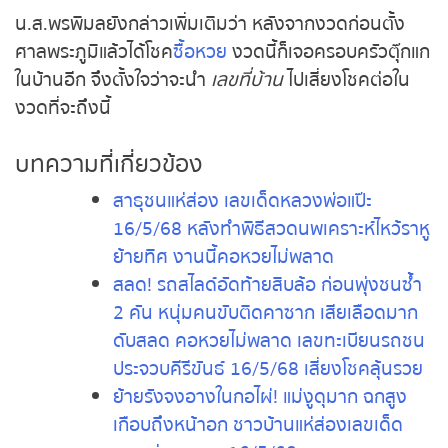
อีก 1 ตัว รวมเป็น 4 ตัว และเตรียมนำไปปล่อยคืนสู่
หวยหุ้นอังกฤษ
ธรรมชาติ
หวยหุ้นรัสเซีย
น.ส.พรพิมลยังกล่าวเพิ่มเติมว่า หลังจากงวดก่อนตั้ง
หวยหุ้นอินเดีย
ศาลพระภูมิแล้วได้โชค
ซื้อหวย
งวดนี้ก็เจอครอบครัว
ตุ๊กแกในบ้านอีก จึงตั้งใจว่าจะนำ
เลขที่บ้าน
ไปเสี่ยงโชค
หวยหุ้นดาวโจนส์
ต่อในงวดที่จะถึงนี้
MK Sports
บทความที่เกี่ยวข้อง
สาธุชนแห่ส่อง เลขเด็ดหลวงพ่อแป๊ะ
16/5/68 หลังทำพิธีสวดนพเคราะห์ไหว้
ราหูย้ายทิศ งานนี้คอหวยไม่พลาด
สลด! รถสไลด์อัดท้ายสิบล้อ ก่อนพุ่งชน
ซ้ำ 2 คัน หนุ่มคนขับติดคาซาก เสียเลือด
มาก ดับสลด คอหวยไม่พลาด เลขทะเบียน
รถชนประจวบคีรีขันธ์ 16/5/68 เสี่ยงโชค