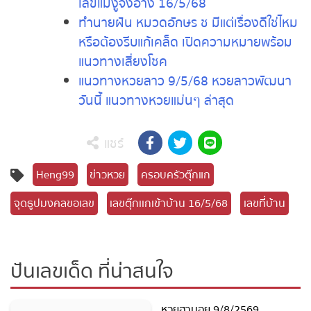
ลุ้นรวย
ย้ายรังจงอางในกอไผ่! แม่งูดุมาก ฉกสูง
เกือบถึงหน้าอก ชาวบ้านแห่ส่องเลขเด็ด
เลขแม่งูจงอาง 16/5/68
ทำนายฝัน หมวดอักษร ช มีแต่เรื่องดีใช่
ไหม หรือต้องรีบแก้เคล็ด เปิดความหมาย
พร้อมแนวทางเสี่ยงโชค
แนวทางหวยลาว 9/5/68 หวยลาว
พัฒนาวันนี้ แนวทางหวยแม่นๆ ล่าสุด
แชร์
Heng99
ข่าวหวย
ครอบครัวตุ๊กแก
จุดธูปมงคลขอเลข
เลขตุ๊กเเกเข้าบ้าน 16/5/68
เลขที่บ้าน