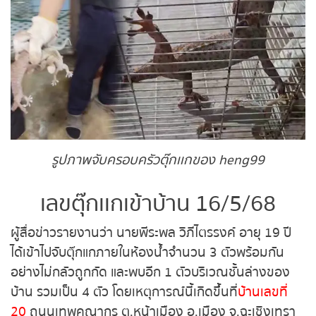
ถ่ายทอดสดหวยญีปุ่น
ถ่ายทอดสดหวยไต้หวัน
ถ่ายทอดสดหวยกัมพูชา GD
หวยหุ้นสด
รูปภาพจับครอบครัวตุ๊กเเกของ heng99
หวยหุ้นไทย เย็น
เลขตุ๊กเเกเข้าบ้าน 16/5/68
หวยหุ้นเกาหลี
ผู้สื่อข่าวรายงานว่า นายพีระพล วิภีไตรรงค์ อายุ 19 ปี
หวยหุ้นนิเคอิ เช้า
ได้เข้าไปจับตุ๊กแกภายในห้องน้ำจำนวน 3 ตัวพร้อมกัน
อย่างไม่กลัวถูกกัด และพบอีก 1 ตัวบริเวณชั้นล่างของ
หวยหุ้นนิเคอิ บ่าย
บ้าน รวมเป็น 4 ตัว โดยเหตุการณ์นี้เกิดขึ้นที่
บ้านเลขที่