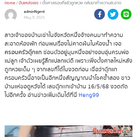
Home
ปันแหล่งเลข
ตั้งศาลรอบที่แล้วถูกหวย กลับมาทำความสะอาด
เจอ ครอบครัวตุ๊กแก คอหวยไม่พลาดส่อง เลขตุ๊กเเก
ถ่ายทอดสดถ่ายทอดสดหวย
adminNgent
เข้าบ้าน 16/5/68 ลุ้นรวยงวดนี้
May 9, 2025
รัฐบาลไทย
สาวเจ้าของบ้านเช่าในจังหวัดหนึ่งจ้างคนมาทำความ
ถ่ายทอดสดหวยออมสิน
สะอาดห้องพัก ก่อนพบเรื่องไม่คาดฝันในห้องน้ำ เจอ
ครอบครัวตุ๊กแก
ซ่อนตัวอยู่มุมหนึ่งอย่างอบอุ่นครบ
ถ่ายทอดสดหวยธกส.
พ่อแม่ลูก เจ้าตัวเผยรู้สึกแปลกแต่ดี เพราะเพิ่งตั้งศาล
ใหม่หลังถูกหวยเต็ม ๆ จากเลขที่ได้ในงวดก่อน เชื่อว่า
ถ่ายทอดสดหวยลาว
ตุ๊กแกครอบครัวนี้อาจเป็นอีกหนึ่งสัญญาณนำโชคซ้ำ
ถ่ายทอดสดหวยลาว ซุปเปอร์
สอง ชาวบ้านแห่ขอดูหวังได้ เลขตุ๊กเเกเข้าบ้าน
16/5/68 งวดถัดไปอีกครั้ง อ่านข่าวเพิ่มเติมได้ที่นี่
ถ่ายทอดสดหวยฮานอย
Heng99
ถ่ายทอดสดหวยฮานอยพิเศษ
ถ่ายทอดสดหวยมาเลย์