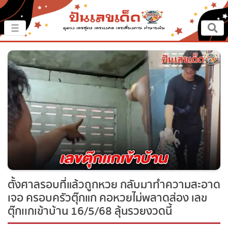
×
☰
หน้าหลัก
ปันเรื่องเด็ด
ปันแนวทาง
ปันแหล่งเลข
ปันเลขฝัน
ตั้งศาลรอบที่แล้วถูกหวย กลับมาทำความ
ตรวจเลข
สะอาด เจอ ครอบครัวตุ๊กแก คอหวยไม่พลาด
ส่อง เลขตุ๊กเเกเข้าบ้าน 16/5/68 ลุ้นรวยงวดนี้
หวยสด