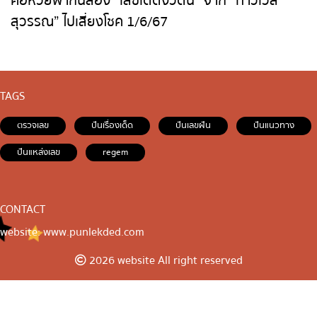
คอหวยพากันส่อง “เลขเด็ดงวดนี้” จาก “ท้าวเวส
สุวรรณ” ไปเสี่ยงโชค 1/6/67
TAGS
ตรวจเลข
ปันเรื่องเด็ด
ปันเลขฝัน
ปันแนวทาง
ปันแหล่งเลข
regem
CONTACT
website: www.punlekded.com