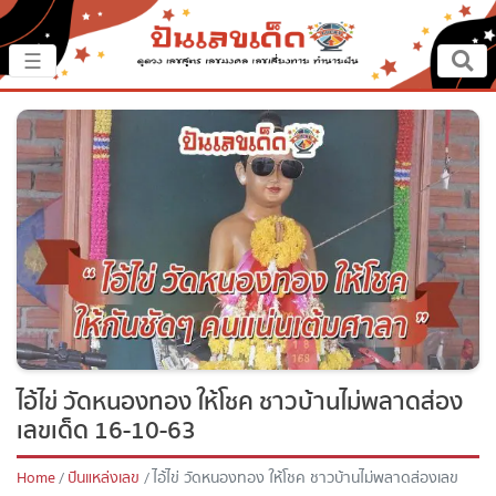
×
☰
หน้าหลัก
ปันเรื่องเด็ด
ปันแนวทาง
ปันแหล่งเลข
ปันเลขฝัน
ไอ้ไข่ วัดหนองทอง ให้โชค ชาวบ้านไม่พลาดส่อง
ตรวจเลข
เลขเด็ด 16-10-63
หวยสด
Home
ปันแหล่งเลข
ไอ้ไข่ วัดหนองทอง ให้โชค ชาวบ้านไม่พลาดส่องเลข
เด็ด 16-10-63