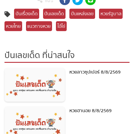
ปันเรื่องเด็ด
ปันเลขเด็ด
ปันแหล่งเลข
หวยรัฐบาล
หวยไทย
แนวทางหวย
ไอ้ไข่
ปันเลขเด็ด ที่น่าสนใจ
หวยลาวซุปเปอร์ 8/8/2569
หวยฮานอย 8/8/2569