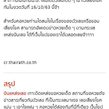
หวยหุ้นอังกฤษ
เสี่ยงโชคกันในงวดวันที่ 16/10/63 นี้จ้า
หวยหุ้นรัสเซีย
สำหรับคอหวยท่านใดสนใจในเรื่องของตัวเลขหรือชอบ
เสี่ยงโชค สามารถอัพเดตข่าวหวยเด็ด ๆ ตามกระแส
หวยหุ้นอินเดีย
แหล่งปันเลข ได้ที่เว็บไซต์ของเราได้ตลอดเลยจ้าาาา
หวยหุ้นดาวโจนส์
MK Sports
cr.thairath.co.th
สรุป
ปันแหล่งเลข
เกาะติดแหล่งขอหวยเด็ด สถานที่ขอหวย
ดัง ข่าวสารเกี่ยวกับตัวเลข ที่เป็นกระแสมาแรง เลข
เสี่ยงโชคแม่น ๆ เอาใจแฟน ๆ คอหวยได้ส่องกันที่นี่ที่