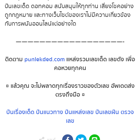
เดียว เว็บไซต์ ปันเลขเด็ด ดอทคอม สนับสนุนให้ทุกท่าน
เสี่ยงโชคอย่างถูกกฎหมาย และทางเว็บไซต์ของเราไม่มี
ความเกี่ยวข้องกับการพนันออนไลน์แต่อย่างใด
——————————————————-
ติดตาม
punlekded.com
แหล่งรวมเลขเด็ด เลขดัง
เพื่อคอหวยทุกคน
¤ แล้วคุณ จะไม่พลาดทุกเรื่องราวของตัวเลข อัพเดต
ส่งตรงถึงมือ ¤
ปันเรื่องเด็ด
ปันแนวทาง
ปันแหล่งเลข
ปันเลขฝัน
ตรวจเลข
แชร์