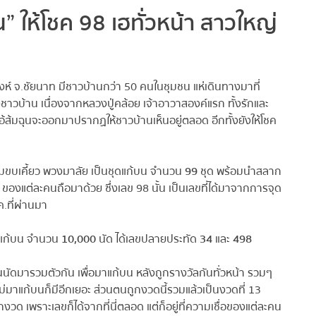
” ให้โชค 98 เฮทั่วหน้า สาวใหญ่
ิงห์ จ.ชัยนาท มีชาวบ้านกว่า 50 คนในชุมชน แห่เดินทางมาที่
งชาวบ้าน เนื่องจากหลวงปู่คล้อย เจ้าอาวาสองค์แรก ทั้งรักและ
อ้ส้มฉุนจะออกมาปรากฏให้ชาวบ้านเห็นอยู่ตลอด อีกทั้งยังให้โชค
บเคี้ยว พวงมาลัย เป็นชุดแก้บน จำนวน
99
ชุด พร้อมนำสลาก
องแต่ละคนถือมาด้วย ซึ่งเลข 98 นั้น เป็นเลขที่ได้มาจากการจุด
ที่ผ่านมา
ดแก้บน จำนวน
10,000
นัด ได้เลขปลายประทัด
34
และ
498
ัดมารวมตัวกัน เพื่อมาแก้บน หลังถูกรางวัลกันทั่วหน้า รวมๆ
ม่มาแก้บนก็มีอีกเยอะ ส่วนตนถูกงวดนี้รวมแล้วเป็นงวดที่ 13
กงวด เพราะเลขก็ได้จากที่นี่ตลอด แต่ก็อยู่ที่ความเชื่อของแต่ละคน