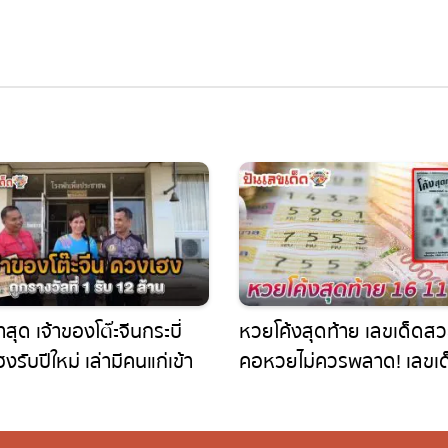
สุด เจ้าของโต๊ะจีนกระบี่
หวยโค้งสุดท้าย เลขเด็ดสว
รับปีใหม่ เล่ามีคนแก่เข้า
คอหวยไม่ควรพลาด! เลขเด
รางวัลที่ 1 รับ 12 ล้าน
แม่นๆ งวดวันที่ 16 พฤศจิ
2566