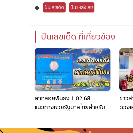
ปันเลขเด็ด
ปันแหล่งเลข
ปันเลขเด็ด ที่เกี่ยวข้อง
ลาภลอยฟันธง 1 02 68
ข่าวล่า
แนวทางหวยรัฐบาลไทยสำหรับ
ดวงเฮง
คอหวย ห้ามพลาด! เช็กเลขเด็ด
ฝัน ถูก
ฟรีที่นี่ ไม่มีค่าใช้จ่าย!