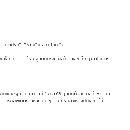
ขปลายประทัดที่ชาวบ้านจุดแก้บนจ้า
ลาภ กับไอ้ส้มฉุนกันนะจ๊ะ เผื่อได้ตัวเลขเด็ด ๆ เอาไว้เสี่ยง
ินแบ่งรัฐบาล งวดวันที่ 1 ก.ย 63 ทุกคนด้วยนะคะ สำหรับคอ
มารถอัพเดตข่าวหวยเด็ด ๆ ตามกระแส แหล่งปันเลข ได้ที่