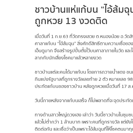
ชาวบ้านแห่แก้บน “ไอ้ส้มฉุน
ถูกหวย 13 งวดติด
เมื่อวันที่ 1 ก.ย.63 ที่วัดทรงเสวย ต.หนองน้อย อ.วัดส
ศาลาแก้บน “ไอ้ส้มฉุน” สิ่งศักดิ์สิทธิ์ตามความเชื่อขอ
เอ็นดูมาก จึงสร้างรูปปั้นตั้งไว้บนศาลาภายในวัด และไ
ลาภกับนักเสี่ยงโชคมาแล้วหลายงวด
ชาวบ้านแต่ละคนได้มาแก้บน โดยการถวายน้ำแดง ขนมข
กินแบ่งรัฐบาลที่ถูกรางวัลเลขท้าย 2 ตัว หมายเลข 98 ข
ประทัดแก้บนของชาวบ้าน หลังถูกหวยเมื่อวันที่ 17 ส.ค.
วันนี้ภายหลังจากแก้บนเสร็จ ก็ไม่พลาดที่จะจุดประทั
ทางด้านสาวใหญ่ดวงเฮง เล่าว่า วันนี้ชาวบ้านในชุมชนน
แล้วไม่ต่ำกว่า 1 ล้านบาท เพราะคนที่ถูกรางวัล แต่ยังไ
ติดต่อกัน และเชื่อว่าเป็นเพราะไอ้ส้มฉุนที่ให้โชคตนมาทุ