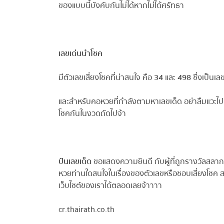
ของแบบนี้บังคับกันไม่ได้หากไม่ได้ศรัทธา
เลขเด่นนำโชค
มีตัวเลขเสี่ยงโชคที่น่าสนใจ คือ
34
และ
498
ซึ่งเป็นเล
และสำหรับคอหวยที่กำลังตามหาเลขเด็ด อย่าลืมแวะไปขอโชค
โชคกันในงวดถัดไปจ้า
ปันเลขเด็ด
ขอแสดงความยินดี กับผู้ที่ถูกรางวัลสลากก
หวยท่านใดสนใจในเรื่องของตัวเลขหรือชอบเสี่ยงโชค สา
เว็บไซต์ของเราได้ตลอดเลยจ้าาาา
cr.thairath.co.th