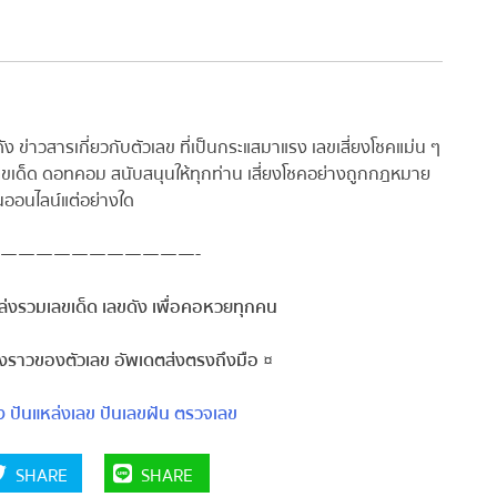
ข่าวสารเกี่ยวกับตัวเลข ที่เป็นกระแสมาแรง เลขเสี่ยงโชคแม่น ๆ
ันเลขเด็ด ดอทคอม สนับสนุนให้ทุกท่าน เสี่ยงโชคอย่างถูกกฎหมาย
ออนไลน์แต่อย่างใด
———————————-
งรวมเลขเด็ด เลขดัง เพื่อคอหวยทุกคน
องราวของตัวเลข อัพเดตส่งตรงถึงมือ ¤
ปันแหล่งเลข
ปันเลขฝัน
ตรวจเลข
SHARE
SHARE