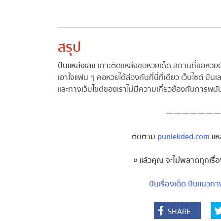
สรุป
ปันแหล่งเลข
เกาะติดแหล่งขอหวยเด็ด สถานที่ขอหวยดัง 
เอาใจแฟน ๆ คอหวยได้ส่องกันที่นี่ที่เดียว เว็บไซต์ ป
และทางเว็บไซต์ของเราไม่มีความเกี่ยวข้องกับการพนัน
———————
ติดตาม
punlekded.com
แหล่
¤ แล้วคุณ จะไม่พลาดทุกเรื่
ปันเรื่องเด็ด
ปันแนวทาง
SHARE