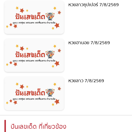
หวยลาวซุปเปอร์ 7/8/2569
หวยฮานอย 7/8/2569
หวยลาว 7/8/2569