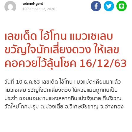
เลขคอควยไว้ลุ้นโชค 16/12/63
adminNgent
ถ่ายทอดสดถ่ายทอดสดหวย
December 12, 2020
รัฐบาลไทย
เลขเด็ด ไอ้โทน แมวเซเลบ
ถ่ายทอดสดหวยออมสิน
ขวัญใจนักเสี่ยงดวง ให้เลข
ถ่ายทอดสดหวยธกส.
คอควยไว้ลุ้นโชค 16/12/63
ถ่ายทอดสดหวยลาว
ถ่ายทอดสดหวยลาว ซุปเปอร์
วันที่ 10 ธ.ค.63 เลขเด็ด ไอ้โทน แมวแม่ตะเคียนมาแล้ว
แมวเซเลบ ขวัญใจนักเสี่ยงดวง ใบ้หวยแม่นถูกกันเป็น
ถ่ายทอดสดหวยฮานอย
ประจำ ชอบนอนตามแผงสลากกินแบ่งรัฐบาล ที่บริเวณ
วัดใหม่โคกมะรุม ต.ม่วงเตี้ย อ.วิเศษชัยชาญ จ.อ่างทอง
ถ่ายทอดสดหวยฮานอยพิเศษ
ถ่ายทอดสดหวยมาเลย์