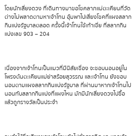
โดยนักเสี่ยงดวง ที่เดินทางมาขอโชคลาภแม่ตะเคียนที่วัด
ถ่ายทอดสดหวยญีปุ่น
ต่างไม่พลาดตามหาเจ้าโทน อุ้มพาไปเสี่ยงโชคที่แผงสลาก
กินแบ่งรัฐบาลตลอด ครั้งนี้เจ้าโทนใช้เท้าเขี่ย ที่สลากกิน
ถ่ายทอดสดหวยไต้หวัน
แบ่งเลข 903 – 204
ถ่ายทอดสดหวยกัมพูชา GD
หวยหุ้นสด
เนื่องจากเจ้าโทนเป็นแมวที่มีนิสัยเชื่อง จะชอบนอนอยู่ใน
โพรงต้นตะเคียนแม่ย่าสร้อยสุวรรณ และเจ้าโทน ยังชอบ
หวยหุ้นไทย เย็น
นอนตามแผงสลากกินแบ่งรัฐบาล ที่ผ่านมาหากเจ้าโทนไป
นอนทับสลากกินแบ่งที่แผงไหน มักมีนักเสี่ยงดวงไปซื้อ
หวยหุ้นเกาหลี
แล้วถูกรางวัลเป็นประจำ
หวยหุ้นนิเคอิ เช้า
หวยหุ้นนิเคอิ บ่าย