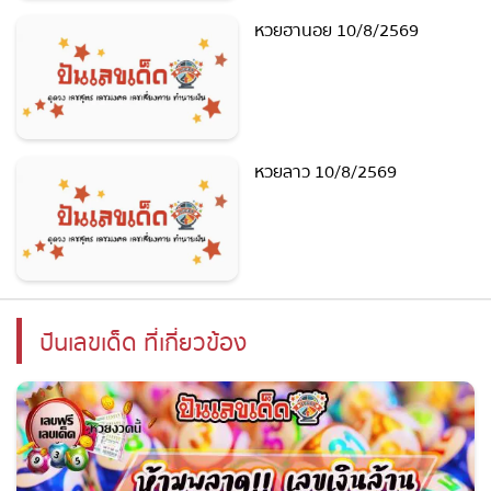
หวยฮานอย 10/8/2569
หวยลาว 10/8/2569
ปันเลขเด็ด ที่เกี่ยวข้อง