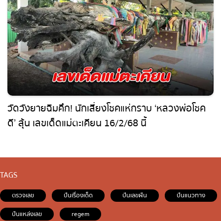
วัดวังยายฉิมคึก! นักเสี่ยงโชคแห่กราบ ‘หลวงพ่อโชค
ดี’ ลุ้น เลขเด็ดแม่ตะเคียน 16/2/68 นี้
TAGS
ตรวจเลข
ปันเรื่องเด็ด
ปันเลขฝัน
ปันแนวทาง
ปันแหล่งเลข
regem