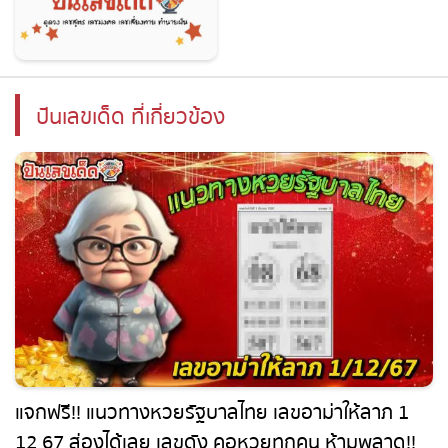
หวยลาว 7/8/2569
ปันเลขเด็ด ที่เกี่ยวข้อง
แจกฟรี!! แนวทางหวยรัฐบาลไทย เลขอาม่าให้ลาภ 1