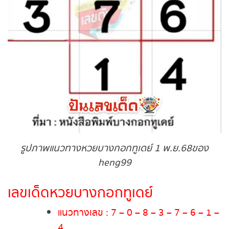
หวยหุ้นอังกฤษ
หวยหุ้นรัสเซีย
หวยหุ้นอินเดีย
หวยหุ้นดาวโจนส์
MK Sports
รูปภาพแนวทางหวยบางกอกทูเดย์ 1 พ.ย.68ของ
heng99
เลขเด็ดหวยบางกอกทูเดย์
แนวทางเลข : 7 – 0 – 8 – 3 – 7 – 6 – 1
– 4
เด่น : 7