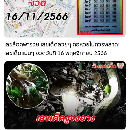
เลขล็อคพารวย เลขเด็ดสวยๆ คอหวยไม่ควรพลาด!
เลขเด็ดแม่นๆ งวดวันที่ 16 พฤศจิกายน 2566