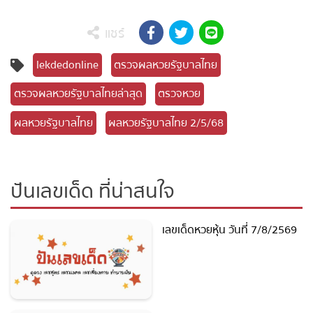
แชร์
lekdedonline
ตรวจผลหวยรัฐบาลไทย
ตรวจผลหวยรัฐบาลไทยล่าสุด
ตรวจหวย
ผลหวยรัฐบาลไทย
ผลหวยรัฐบาลไทย 2/5/68
ปันเลขเด็ด ที่น่าสนใจ
เลขเด็ดหวยหุ้น วันที่ 7/8/2569