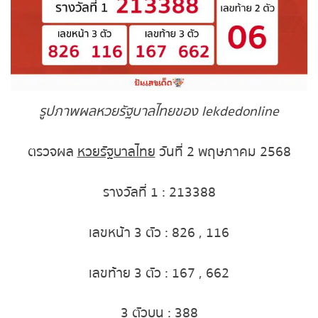
ถ่ายทอดสดหวยญีปุ่น
ถ่ายทอดสดหวยไต้หวัน
ถ่ายทอดสดหวยกัมพูชา GD
รูปภาพผลหวยรัฐบาลไทยของ lekdedonline
หวยหุ้นสด
ตรวจผล
หวยรัฐบาลไทย
วันที่ 2 พฤษภาคม 2568
หวยหุ้นไทย เย็น
รางวัลที่ 1 : 213388
หวยหุ้นเกาหลี
เลขหน้า 3 ตัว : 826 , 116
หวยหุ้นนิเคอิ เช้า
เลขท้าย 3 ตัว : 167 , 662
หวยหุ้นนิเคอิ บ่าย
3 ตัวบน : 388