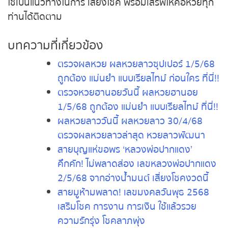
ใช้เป็นแนวทางในการ เสี่ยงโชค พร้อมเสิร์ฟให้คอหวยทุก
หวยหุ้นอังกฤษ
ท่านได้ติดตาม
หวยหุ้นรัสเซีย
บทความที่เกี่ยวข้อง
หวยหุ้นอินเดีย
ตรวจผลหวย ผลหวยลาวซุปเปอร์ 1/5/68
ถูกต้อง แม่นยำ แบบเรียลไทม์ ก่อนใคร ที่นี่!!
หวยหุ้นดาวโจนส์
ตรวจหวยฮานอยวันนี้ ผลหวยฮานอย
1/5/68 ถูกต้อง แม่นยำ แบบเรียลไทม์ ที่นี่!!
MK Sports
ผลหวยลาววันนี้ ผลหวยลาว 30/4/68
ตรวจผลหวยลาวล่าสุด หวยลาวพัฒนา
สายบุญแห่ขอพร ‘หลวงพ่อปากแดง’
คึกคัก! ไม่พลาดส่อง เลขหลวงพ่อปากแดง
2/5/68 จากอ่างน้ำมนต์ เสี่ยงโชคงวดนี้
สายมูห้ามพลาด! เลขมงคลวันพุธ 2568
เสริมโชค การงาน การเงิน ใช้แล้วรวย
ความรักรุ่ง โชคลาภพุ่ง