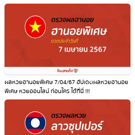
ผลหวยฮานอยพิเศษ 7/04/67 อัปเดตผลหวยฮานอย
พิเศษ หวยออนไลน์ ก่อนใคร ได้ที่นี่ !!!