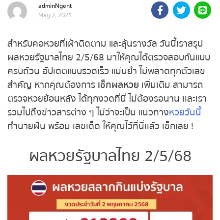
รัฐบาล ผลลอตเตอรี่รางวัลที่ 1
adminNgent
ถ่ายทอดสดถ่ายทอดสดหวย
May 2, 2025
รัฐบาลไทย
สำหรับคอหวยที่เฝ้าติดตาม และลุ้นรางวัล วันนี้เราสรุป
ถ่ายทอดสดหวยออมสิน
ผลหวยรัฐบาลไทย 2/5/68 มาให้คุณได้ตรวจสอบกันแบบ
ครบถ้วน อัปเดตแบบรวดเร็ว แม่นยำ ไม่พลาดทุกตัวเลข
ถ่ายทอดสดหวยธกส.
สำคัญ หากคุณต้องการ
เช็กผลหวย
เพิ่มเติม สามารถ
ตรวจหวยย้อนหลัง ได้ทุกงวดที่นี่ ไม่ต้องรอนาน เเละเรา
ถ่ายทอดสดหวยลาว
รวมไปถึงข่าวสารต่าง ๆ ไม่ว่าจะเป็น แนวทาง
หวยวันนี้
ทำนายฝัน พร้อม เลขเด็ด ให้คุณไว้ที่นี่เเล้ว เช็กเลย !
ถ่ายทอดสดหวยลาว ซุปเปอร์
ผลหวยรัฐบาลไทย 2/5/68
ถ่ายทอดสดหวยฮานอย
ถ่ายทอดสดหวยฮานอยพิเศษ
ถ่ายทอดสดหวยมาเลย์