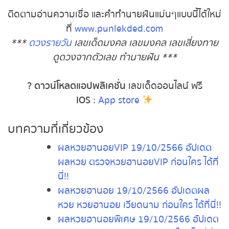
ชั่วโมงอีกด้วย
ติดตามอ่านความเชื่อ และคำทำนายฝันแม่นๆแบบนี้ได้
ใหม่ที่
www.punlekded.com
***
ดวงรายวัน
เลขเด็ดมงคล เลขมงคล เลข
เสี่ยงทาย ดูดวงจากตัวเลข ทำนายฝัน ***
? ดาวน์โหลดแอปพลิเคชั่น
เลขเด็ดออนไลน์ ฟรี
IOS
:
App store
บทความที่เกี่ยวข้อง
ผลหวยฮานอยVIP 19/10/2566 อัปเดต
ผลหวย ตรวจหวยฮานอยVIP ก่อนใคร
ได้ที่นี่!!
ผลหวยฮานอย 19/10/2566 อัปเดตผล
หวย หวยฮานอย เวียดนาม ก่อนใคร ได้ที่