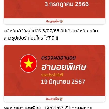
ผลหวยลาวซุปเปอร์ 3/07/66 อัปเดตผลหวย หวย
ลาวซุปเปอร์ ก่อนใคร ได้ที่นี่ !!