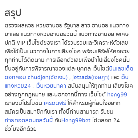
หวยหุ้นอังกฤษ
สรุป
หวยหุ้นรัสเซีย
ตรวจผลหวย หวยฮานอย รัฐบาล ลาว ฮานอย
หวยหุ้นอินเดีย
แนวทางมาเลย์ แนวทางหวยฮานอยวันนี้ แนวทาง
ฮานอย พิเศษ ปกติ VIP เว็บไซต์ของเรา ได้รวบรวมและ
หวยหุ้นดาวโจนส์
วิเคราะห์ตัวเลข เพื่อใช้เป็นแนวทางในการเสี่ยงโชค
พร้อมเสิร์ฟให้คอหวยทุกท่านได้ติดตาม การเลือก
MK Sports
ตัวเลขเพื่อนำไปเสี่ยงโชคนั้น ขึ้นอยู่กับการพิจารณา
ของแต่ละบุคคล เว็บไซต์
ปันเลขเด็ดดอทคอม
chudjen(ชัดเจน)
,
jetsada(เจษฎา)
และ
เว็บแทง
หวย24
,
เว็บหวยนาคา
สนับสนุนให้ทุกท่าน เสี่ยงโชค
อย่างถูกกฎหมาย และนอกจากนี้ทาง เว็บไซต์
heng99
เรายังมีโปรโมชั่น
เครดิตฟรี
ให้สำหรับผู้ที่สนใจอยาก
สมัครเป็นสมาชิกกับเรา ทั้งนี้ท่านสามารถ รับชม
ถ่ายทอดสดบอลวันนี้
กับ
Heng99bet
ได้ตลอด 24