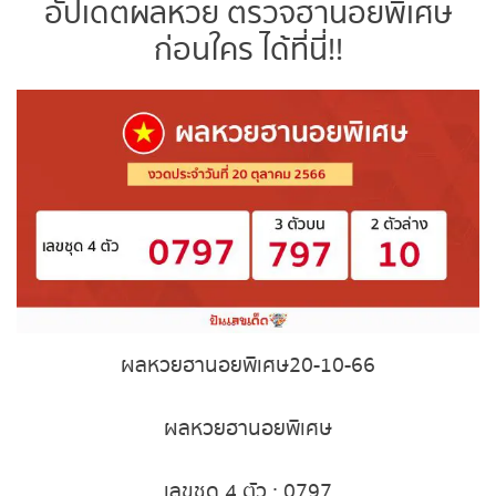
อัปเดตผลหวย ตรวจฮานอยพิเศษ
ถ่ายทอดสดหวยญีปุ่น
ก่อนใคร ได้ที่นี่!!
ถ่ายทอดสดหวยไต้หวัน
ถ่ายทอดสดหวยกัมพูชา GD
หวยหุ้นสด
หวยหุ้นไทย เย็น
หวยหุ้นเกาหลี
ผลหวยฮานอยพิเศษ20-10-66
หวยหุ้นนิเคอิ เช้า
ผลหวยฮานอยพิเศษ
หวยหุ้นนิเคอิ บ่าย