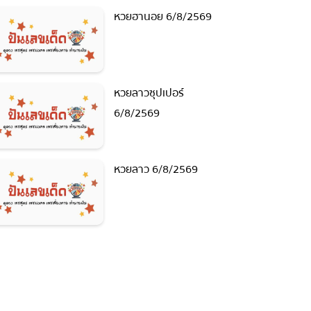
หวยฮานอย 6/8/2569
หวยลาวซุปเปอร์
6/8/2569
หวยลาว 6/8/2569