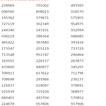
236969
701002
493565
006560
608023
016570
195362
379671
575903
727119
302349
954975
244340
143101
932094
036219
386364
046685
465422
367680
393418
173547
203119
733729
713548
951747
290464
163501
226157
263873
433600
940877
345297
706913
617622
711796
708698
293966
236137
125637
018087
378691
101039
719104
368977
660401
493704
570852
224678
057606
937906