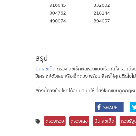
916645
332602
304762
218144
490074
894057
สรุป
ปันเลขเด็ด
ตรวจเลขเช็คผลหวยแบบเร็วทันใจ รวมถึงบท
วิเคราะห์ตัวเลข หรือเช็กดวง พร้อมเสิร์ฟให้คุณติดใจไม่มี
*ทั้งนี้ทางเว็บไซต์ได้สนับสนุนให้เสี่ยงโชคแบบถูกกฎหม
SHARE
ตรวจหวย
ตรวจเลข
ปันเลขเด็ด
หวยรัฐบ