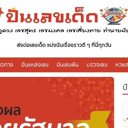
ส่งต่อเลขเด็ด แบ่งปันเรื่องราวดี ๆ ที่นี่ทุกวัน
วทาง
ปันแหล่งเลข
ปันเลขฝัน
ตรวจเลข
หวย
ปั