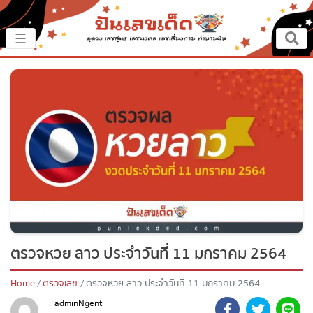
×
☰
หน้าหลัก
ปันเรื่องเด็ด
ปันแนวทาง
ปันแหล่งเลข
ปันเลขฝัน
ตรวจหวย ลาว ประจำวันที่ 11 มกราคม 2564
ตรวจเลข
Home
ตรวจเลข
ตรวจหวย ลาว ประจำวันที่ 11 มกราคม 2564
หวยสด
adminNgent