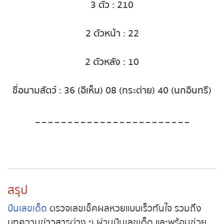
3 ตัว : 210
หวยหุ้นฮั่งเส็ง เช้า
2 ตัวหน้า : 22
หวยหุ้นฮั่งเส็ง บ่าย
2 ตัวหลัง : 10
หวยหุ้นจีน เช้า
ชื่อนามสัตว์ : 36 (อีเห็น) 08 (กระต่าย) 40 (นกอินทรี)
หวยหุ้นจีน บ่าย
_ _ _ _ _ _ _ _ _ _ _ _ _ _ _ _ _ _ _ _ _ _ _ _
หวยหุ้นไต้หวัน
หวยหุ้นสิงคโปร์
หวยหุ้นอิยิป
สรุป
หวยหุ้นเยอรมัน
ปันเลขเด็ด
ตรวจเลขเช็คผลหวยแบบเร็วทันใจ รวมถึง
บทความข่าวสารต่าง ๆ ผ่านปันเลขเด็ด และพร้อมช่วย