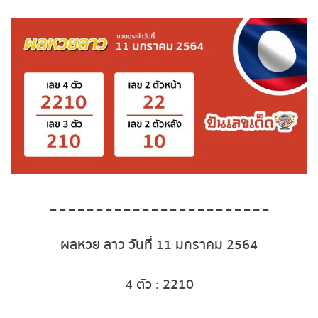
ถ่ายทอดสดหวยญีปุ่น
ถ่ายทอดสดหวยไต้หวัน
ถ่ายทอดสดหวยกัมพูชา GD
หวยหุ้นสด
หวยหุ้นไทย เย็น
_ _ _ _ _ _ _ _ _ _ _ _ _ _ _ _ _ _ _ _ _ _ _ _
หวยหุ้นเกาหลี
ผลหวย ลาว วันที่ 11 มกราคม 2564
หวยหุ้นนิเคอิ เช้า
4 ตัว : 2210
หวยหุ้นนิเคอิ บ่าย