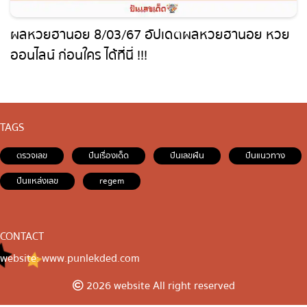
ผลหวยฮานอย 8/03/67 อัปเดตผลหวยฮานอย หวย
ออนไลน์ ก่อนใคร ได้ที่นี่ !!!
TAGS
ตรวจเลข
ปันเรื่องเด็ด
ปันเลขฝัน
ปันแนวทาง
ปันแหล่งเลข
regem
CONTACT
website: www.punlekded.com
2026 website All right reserved