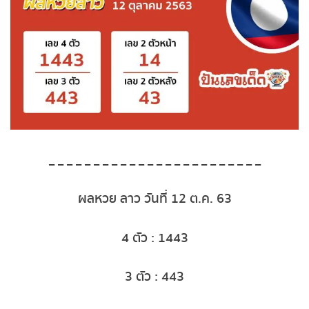
ถ่ายทอดสดหวยญีปุ่น
ถ่ายทอดสดหวยไต้หวัน
ถ่ายทอดสดหวยกัมพูชา GD
หวยหุ้นสด
_ _ _ _ _ _ _ _ _ _ _ _ _ _ _ _ _ _ _ _ _ _ _ _
หวยหุ้นไทย เย็น
ผลหวย ลาว วันที่ 12 ต.ค. 63
หวยหุ้นเกาหลี
4 ตัว : 1443
หวยหุ้นนิเคอิ เช้า
3 ตัว : 443
หวยหุ้นนิเคอิ บ่าย