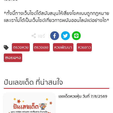
หวยหุ้นอังกฤษ
*ทั้งนี้ทางเว็บไซต์ได้สนับสนุนให้เสี่ยงโชคแบบถูกกฎหมาย
หวยหุ้นรัสเซีย
และเราไม่ได้เป็นเว็บไซต์เกี่ยวการพนันออนไลน์แต่อย่างใด*
หวยหุ้นอินเดีย
แชร์
หวยหุ้นดาวโจนส์
ตรวจหวย
ตรวจเลข
หวยพัฒนา
หวยลาว
MK Sports
ຫວຍລາວ
ปันเลขเด็ด ที่น่าสนใจ
เลขเด็ดหวยหุ้น วันที่ 7/8/2569