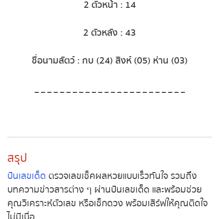
2 ตัวหน้า : 14
หวยหุ้นฮั่งเส็ง เช้า
2 ตัวหลัง : 43
หวยหุ้นฮั่งเส็ง บ่าย
ชื่อนามสัตว์ : กบ (24) สิงห์ (05) ห่าน (03)
หวยหุ้นจีน เช้า
_ _ _ _ _ _ _ _ _ _ _ _ _ _ _ _ _ _ _ _ _ _ _ _
หวยหุ้นจีน บ่าย
หวยหุ้นไต้หวัน
หวยหุ้นสิงคโปร์
สรุป
หวยหุ้นอิยิป
ปันเลขเด็ด
ตรวจเลขเช็คผลหวยแบบเร็วทันใจ รวมถึง
บทความข่าวสารต่าง ๆ ผ่านปันเลขเด็ด และพร้อมช่วย
หวยหุ้นเยอรมัน
คุณวิเคราะห์ตัวเลข หรือเช็กดวง พร้อมเสิร์ฟให้คุณติดใจ
ไม่มีเบื่อ