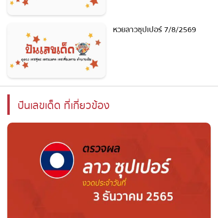
เลขเด็ดหวยหุ้น วันที่ 7/8/2569
หวยลาวซุปเปอร์ 7/8/2569
ปันเลขเด็ด ที่เกี่ยวข้อง