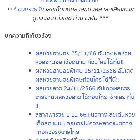
ติดตามอ่านความเชื่อ และคำทำนายฝันแม่นๆแบบนี้ได้
ใหม่ที่
www.punlekded.com
***
ดวงรายวัน
เลขเด็ดมงคล เลขมงคล เลข
เสี่ยงทาย ดูดวงจากตัวเลข ทำนายฝัน ***
บทความที่เกี่ยวข้อง
ผลหวยฮานอย 25/11/66 อัปเดตผล
หวย หวยฮานอย เวียดนาม ก่อนใคร ได้ที่
นี่!!
ผลหวยฮานอยพิเศษ 25/11/2566
อัปเดตผลหวยฮานอยพิเศษก่อนใคร ได้ที่
นี่!!
ผลหวยลาว 24/11/2566 อัปเดตผลหวย
รายงานผลหวยลาว ได้ก่อนใคร เช็คเลย
ที่นี่ !!