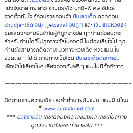
หวยหุ้นอังกฤษ
ปันเลขเด็ด
ตรวจเลข
ตรวจผล ตรวจผลหวย สลากกิน
แบ่งรัฐบาลไทย ลาว ฮานอยVip ปกติ+พิเศษ อัปเดต
หวยหุ้นรัสเซีย
รวดเร็วทันใจ รู้ก่อนรวยก่อนจ้า
ปันเลขเด็ด
ดอทคอม
chudjen(ชัดเจน)
,
jetsada(เจษฎา)
และ
เว็บแทง
หวยหุ้นอินเดีย
หวย24
ขอแสดงความยินดีกับผู้ที่ถูกรางวัล ทุกท่าน
ด้วยนะคะ สำหรับท่านใดที่ไม่ถูกรางวัลในงวดนี้ ไม่ต้อง
หวยหุ้นดาวโจนส์
เสียใจไป ทุกท่านยังสามารถติดตามแนวทางหวยเด็ด
หวยแม่น ในงวดต่อ ๆ ไปได้ ผ่านทางเว็บไซต์
ปันเลข
MK Sports
เด็ดดอทคอม
เพื่อนำไปเสี่ยงโชค เสี่ยงดวงกันฟรี ๆ
แบบไม่มีกั๊กจ้าาาา
——————————————————————–
ติดตามอ่านความเชื่อ และคำทำนายฝันแม่นๆแบบนี้ได้
ใหม่ที่
www.punlekded.com
***
ดวงรายวัน
เลขเด็ดมงคล เลขมงคล เลข