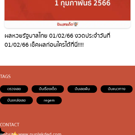
ผลหวยรัฐบาลไทย 01/02/66 งวดประจำวันที่
01/02/66 เช็คผลก่อนใครได้ที่นี่!!!!
TAGS
ตรวจเลข
ปันเรื่องเด็ด
ปันเลขฝัน
ปันแนวทาง
ปันแหล่งเลข
regem
CONTACT
website: www.punlekded.com