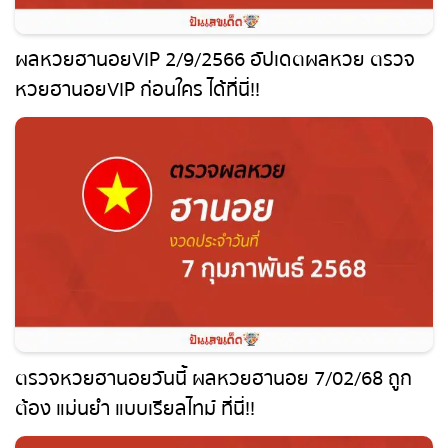
ผลหวยฮานอยVIP 2/9/2566 อัปเดตผลหวย ตรวจ
หวยฮานอยVIP ก่อนใคร ได้ที่นี่!!
ตรวจหวยฮานอยวันนี้ ผลหวยฮานอย 7/02/68 ถูก
ต้อง แม่นยำ แบบเรียลไทม์ ที่นี่!!