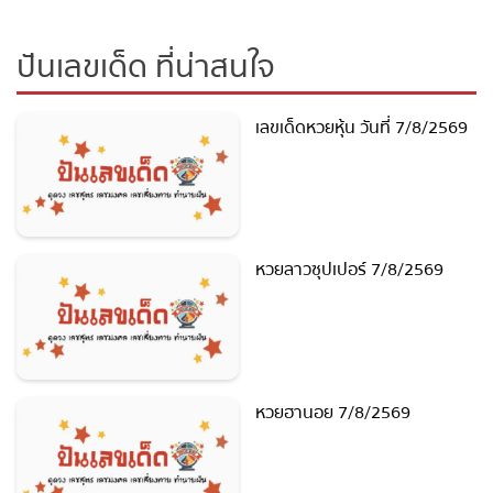
เว็บแทงหวย24
แนวทางหวยลาว
ຫວຍລາວ
ปันเลขเด็ด ที่น่าสนใจ
เลขเด็ดหวยหุ้น วันที่ 7/8/2569
หวยลาวซุปเปอร์ 7/8/2569
หวยฮานอย 7/8/2569