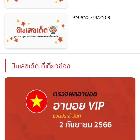
หวยลาว 7/8/2569
ปันเลขเด็ด ที่เกี่ยวข้อง