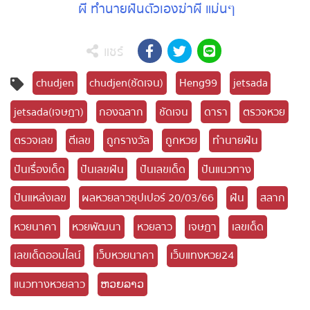
ฝันเห็นตัวเองฆ่าผี เลขเด็ดฝันเห็นตัวเอง
ฆ่าผี ทำนายฝันตัวเองฆ่าผี แม่นๆ
แชร์
chudjen
chudjen(ชัดเจน)
Heng99
jetsada
jetsada(เจษฎา)
กองฉลาก
ชัดเจน
ดารา
ตรวจหวย
ตรวจเลข
ตีเลข
ถูกรางวัล
ถูกหวย
ทำนายฝัน
ปันเรื่องเด็ด
ปันเลขฝัน
ปันเลขเด็ด
ปันแนวทาง
ปันแหล่งเลข
ผลหวยลาวซุปเปอร์ 20/03/66
ฝัน
สลาก
หวยนาคา
หวยพัฒนา
หวยลาว
เจษฎา
เลขเด็ด
เลขเด็ดออนไลน์
เว็บหวยนาคา