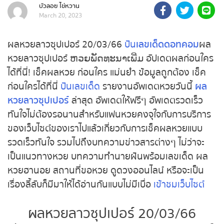
บัวลอย ไข่หวาน
March 20, 2023
ถ่ายทอดสดถ่ายทอดสดหวย
รัฐบาลไทย
ผลหวยลาวซุปเปอร์ 20/03/66
ปัน
เลขเด็ดดอทคอม
ผลหวยลาวซุปเปอร์ ຫວຍພັດທະນາເພີ່ມ อัปเดตผล
ถ่ายทอดสดหวยออมสิน
ก่อนใคร ได้ที่นี่! เช็คผลหวย ก่อนใคร แม่นยำ ข้อมูลถูก
ต้อง เช็คก่อนใครได้ที่นี่
ปันเลขเด็ด
รายงานอัพเดตหวย
ถ่ายทอดสดหวยธกส.
วันนี้
ผลหวยลาวซุปเปอร์
ล่าสุด อัพเดตให้ฟรีๆ อัพเดต
ถ่ายทอดสดหวยลาว
รวดเร็วทันใจไม่ต้องรอนานสำหรับแฟนหวยคงจุใจกับ
การบริการของเว็บไซต์ของเราไปแล้วเกี่ยวกับการเช็ค
ถ่ายทอดสดหวยลาว ซุปเปอร์
ผลหวยแบบรวดเร็วทันใจ รวมไปถึงบทความข่าวสาร
ต่างๆ ไม่ว่าจะเป็นแนวทางหวย บทความทำนายฝัน
ถ่ายทอดสดหวยฮานอย
พร้อมเลขเด็ด ผลหวยฮานอย สถานที่ขอหวย ดูดวง
ออนไลน์ หรือจะเป็นเรื่องลี้ลับก็มีมาให้ได้อ่านกันแบบไม่มี
ถ่ายทอดสดหวยฮานอยพิเศษ
เบื่อ
เข้าชมเว็บไซต์
ถ่ายทอดสดหวยมาเลย์
ผลหวยลาวซุปเปอร์ 20/03/66