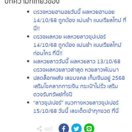
หวยหุ้นอังกฤษ
บทความที่เกี่ยวข้อง
หวยหุ้นรัสเซีย
ตรวจหวยฮานอยวันนี้ ผลหวยฮานอย
14/10/68 ถูกต้อง แม่นยำ แบบเรียลไทม์
หวยหุ้นอินเดีย
ที่นี่!!
ตรวจผลหวย ผลหวยลาวซุปเปอร์
หวยหุ้นดาวโจนส์
14/10/68 ถูกต้อง แม่นยำ แบบเรียลไทม์
ก่อนใคร ที่นี่!!
MK Sports
ผลหวยลาววันนี้ ผลหวยลาว 13/10/68
ตรวจผลหวยลาวล่าสุด หวยลาวพัฒนา
ปลดล็อกพลัง เลขมงคล เก็บเงินอยู่
2568 เสริมโชคลาภการเงิน กระเป๋าไม่รั่ว
เสริมดวงรับทรัพย์ทั้งปี
“ลาวซุปเปอร์” แนวทางหวยลาวซุปเปอร์
15/10/68 วันนี้ เลขเด็ดเข้าทุกงวด ที่นี่