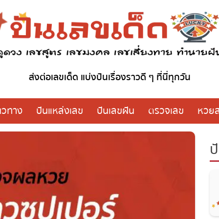
ส่งต่อเลขเด็ด แบ่งปันเรื่องราวดี ๆ ที่นี่ทุกวัน
วทาง
ปันแหล่งเลข
ปันเลขฝัน
ตรวจเลข
หวย
ปั