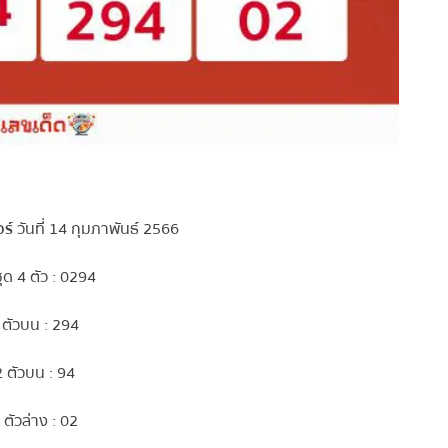
์
วันที่ 14 กุมภาพันธ์ 2566
ด 4 ตัว : 0294
ตัวบน : 294
ตัวบน : 94
ตัวล่าง : 02