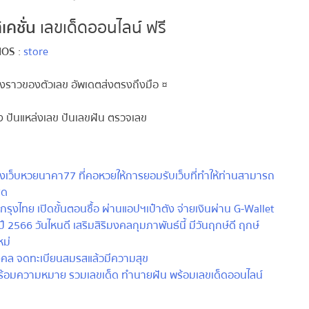
คชั่น
เลขเด็ดออนไลน์ ฟรี
OS
:
store
องราวของตัวเลข อัพเดตส่งตรงถึงมือ ¤
ง ปันแหล่งเลข ปันเลขฝัน ตรวจเลข
องเว็บหวยนาคา77 ที่คอหวยให้การยอมรับเว็บที่ทำให้ท่านสามารถ
ด
ุงไทย เปิดขั้นตอนซื้อ ผ่านแอปฯเป๋าตัง จ่ายเงินผ่าน G-Wallet
 2566 วันไหนดี เสริมสิริมงคลกุมภาพันธ์นี้ มีวันฤกษ์ดี ฤกษ์
ม่
คล จดทะเบียนสมรสแล้วมีความสุข
้อมความหมาย รวมเลขเด็ด ทำนายฝัน พร้อมเลขเด็ดออนไลน์