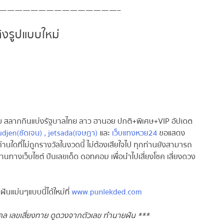
———————————————–
งรูปแบบใหม่
สลากกินแบ่งรัฐบาลไทย ลาว ฮานอย ปกติ+พิเศษ+VIP อัปเดต
jen(ชัดเจน) , jetsada(เจษฎา)
และ
เว็บแทงหวย24
ขอแสดง
านใดที่ไม่ถูกรางวัลในงวดนี้ ไม่ต้องเสียใจไป ทุกท่านยังสามารถ
ทางเว็บไซต์ ปันเลขเด็ด ดอทคอม เพื่อนำไปเสี่ยงโชค เสี่ยงดวง
ม่นๆแบบนี้ได้ใหม่ที่
www.punlekded.com
 เลขเสี่ยงทาย ดูดวงจากตัวเลข ทำนายฝัน ***