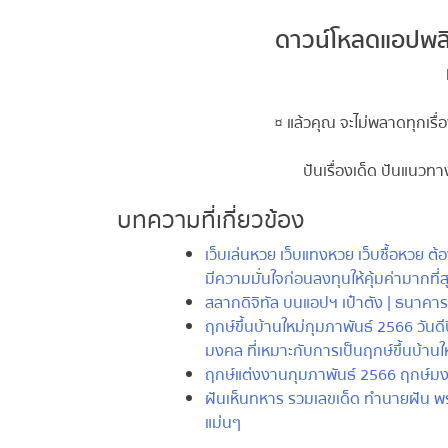
ดาวน์โหลดแอปพลิเ
I
¤ แล้วคุณ จะไม่พลาดทุกเรื่
ปันเรื่องเด็ด ปันแนวทา
บทความที่เกี่ยวข้อง
เว็บเล่นหวย เว็บแทงหวย เว็บซื้อหวย ต้
มีความมั่นใจก่อนลงทุนให้คุ้มค่ามากที่สุ
สลากดิจิทัล บนแอปฯ เป๋าตัง | ธนาคารกร
ฤกษ์ขึ้นบ้านใหม่กุมภาพันธ์ 2566 วันดีปี
มงคล ที่เหมาะกับการเป็นฤกษ์ขึ้นบ้านให
ฤกษ์แต่งงานกุมภาพันธ์ 2566 ฤกษ์มง
ฝันเห็นทหาร รวมเลขเด็ด ทำนายฝัน พร
แม่นๆ