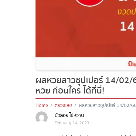
ผลหวยลาวซุปเปอร์ 14/02/
หวย ก่อนใคร ได้ที่นี่!
Home
ตรวจเลข
ผลหวยลาวซุปเปอร์ 14/02/66
ได้ที่นี่!
บัวลอย ไข่หวาน
February 14, 2023