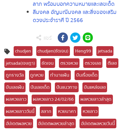
สีมงคล อัญมณีมงคล และสิ่งของเสริม
ดวงประจำราศี ปี 2566
แชร์
chudjen
chudjen(ชัดเจน)
Heng99
jetsada
jetsada(เจษฎา)
ชัดเจน
ตรวจหวย
ตรวจเลข
ตีเลข
ถูกรางวัล
ถูกหวย
ทำนายฝัน
ปันเรื่องเด็ด
ปันเลขฝัน
ปันเลขเด็ด
ปันแนวทาง
ปันแหล่งเลข
ผลหวยลาว
ผลหวยลาว 24/02/66
ผลหวยลาวล่าสุด
ผลหวยลาววันนี้
สลาก
หวยนาคา
หวยลาว
อัปเดตผลหวย
อัปเดตผลหวยล่าสุด
อัปเดตผลหวยวันนี้