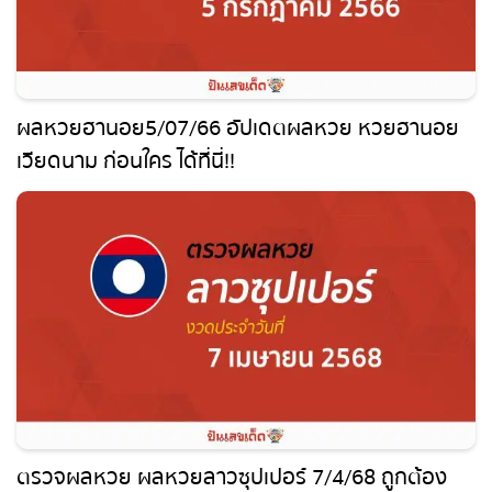
ผลหวยฮานอย5/07/66 อัปเดตผลหวย หวยฮานอย
เวียดนาม ก่อนใคร ได้ที่นี่!!
ตรวจผลหวย ผลหวยลาวซุปเปอร์ 7/4/68 ถูกต้อง
แม่นยำ แบบเรียลไทม์ ก่อนใคร ที่นี่!!