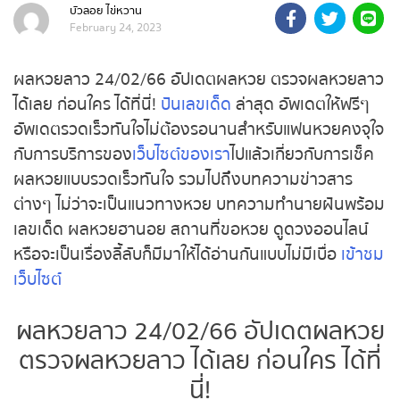
บัวลอย ไข่หวาน
February 24, 2023
ถ่ายทอดสดถ่ายทอดสดหวย
รัฐบาลไทย
ผลหวยลาว 24/02/66 อัปเดตผลหวย ตรวจผลหวย
ลาว ได้เลย ก่อนใคร ได้ที่นี่!
ปันเลขเด็ด
ล่าสุด อัพเดตให้
ถ่ายทอดสดหวยออมสิน
ฟรีๆ อัพเดตรวดเร็วทันใจไม่ต้องรอนานสำหรับแฟน
หวยคงจุใจกับการบริการของ
เว็บไซต์ของเรา
ไปแล้ว
ถ่ายทอดสดหวยธกส.
เกี่ยวกับการเช็คผลหวยแบบรวดเร็วทันใจ รวมไปถึง
ถ่ายทอดสดหวยลาว
บทความข่าวสารต่างๆ ไม่ว่าจะเป็นแนวทางหวย
บทความทำนายฝันพร้อมเลขเด็ด ผลหวยฮานอย
ถ่ายทอดสดหวยลาว ซุปเปอร์
สถานที่ขอหวย ดูดวงออนไลน์ หรือจะเป็นเรื่องลี้ลับก็มี
มาให้ได้อ่านกันแบบไม่มีเบื่อ
เข้าชมเว็บไซต์
ถ่ายทอดสดหวยฮานอย
ผลหวยลาว 24/02/66 อัปเดตผล
ถ่ายทอดสดหวยฮานอยพิเศษ
หวย ตรวจผลหวยลาว ได้เลย ก่อน
ใคร ได้ที่นี่!
ถ่ายทอดสดหวยมาเลย์