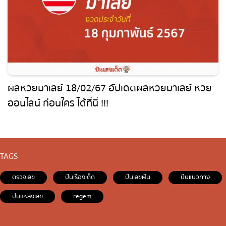
ผลหวยมาเลย์ 18/02/67 อัปเดตผลหวยมาเลย์
หวยออนไลน์ ก่อนใคร ได้ที่นี่ !!!
TAGS
ตรวจเลข
ปันเรื่องเด็ด
ปันเลขฝัน
ปันแนวทาง
ปันแหล่งเลข
regem
CONTACT
website: www.punlekded.com