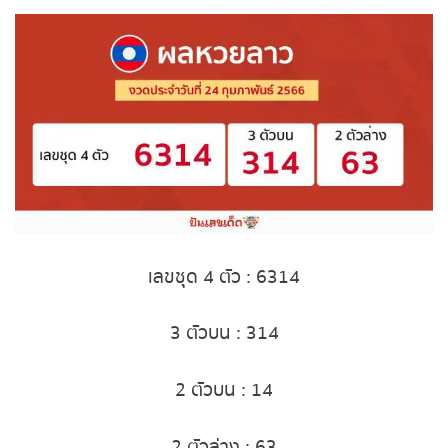
ถ่ายทอดสดหวยญีปุ่น
ถ่ายทอดสดหวยไต้หวัน
ถ่ายทอดสดหวยกัมพูชา GD
หวยหุ้นสด
หวยหุ้นไทย เย็น
เลขชุด 4 ตัว : 6314
หวยหุ้นเกาหลี
3 ตัวบน : 314
หวยหุ้นนิเคอิ เช้า
2 ตัวบน : 14
หวยหุ้นนิเคอิ บ่าย
2 ตัวล่าง : 63