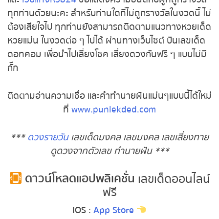
ยินดีกับผู้ที่ถูกรางวัล ทุกท่านด้วยนะคะ สำหรับท่านใดที่
หวยหุ้นอังกฤษ
ไม่ถูกรางวัลในงวดนี้ ไม่ต้องเสียใจไป ทุกท่านยัง
หวยหุ้นรัสเซีย
สามารถติดตามแนวทางหวยเด็ด หวยแม่น ในงวดต่อ
ๆ ไปได้ ผ่านทางเว็บไซต์ ปันเลขเด็ด ดอทคอม เพื่อนำ
หวยหุ้นอินเดีย
ไปเสี่ยงโชค เสี่ยงดวงกันฟรี ๆ แบบไม่มีกั๊ก
หวยหุ้นดาวโจนส์
ติดตามอ่านความเชื่อ และคำทำนายฝันแม่นๆแบบนี้ได้
ใหม่ที่
www.punlekded.com
MK Sports
***
ดวงรายวัน
เลขเด็ดมงคล เลขมงคล เลข
เสี่ยงทาย ดูดวงจากตัวเลข ทำนายฝัน ***
ดาวน์โหลดแอปพลิเคชั่น
เลขเด็ด
ออนไลน์ ฟรี
IOS
:
App Store