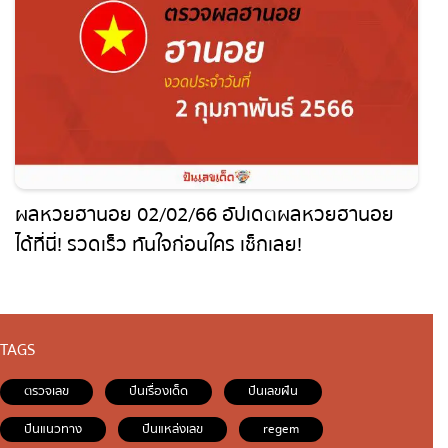
ผลหวยฮานอย 02/02/66 อัปเดตผลหวยฮานอย
ได้ที่นี่! รวดเร็ว ทันใจก่อนใคร เช็กเลย!
TAGS
ตรวจเลข
ปันเรื่องเด็ด
ปันเลขฝัน
ปันแนวทาง
ปันแหล่งเลข
regem