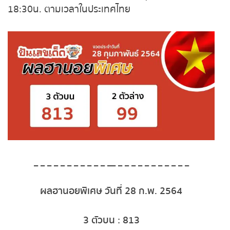
18:30น. ตามเวลาในประเทศไทย
ถ่ายทอดสดหวยญีปุ่น
ถ่ายทอดสดหวยไต้หวัน
ถ่ายทอดสดหวยกัมพูชา GD
หวยหุ้นสด
หวยหุ้นไทย เย็น
หวยหุ้นเกาหลี
_ _ _ _ _ _ _ _ _ _ _ __ _ _ _ _ _ _ _ _ _ _ _
หวยหุ้นนิเคอิ เช้า
ผลฮานอยพิเศษ วันที่ 28 ก.พ. 2564
หวยหุ้นนิเคอิ บ่าย
3 ตัวบน : 813