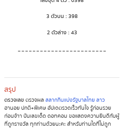
เลขชุด 4 ตัว : 0398
หวยหุ้นอังกฤษ
3 ตัวบน : 398
หวยหุ้นรัสเซีย
2 ตัวล่าง : 43
หวยหุ้นอินเดีย
_ _ _ _ _ _ _ _ _ _ _ _ _ _ _ _ _ _ _ _ _ _ _ _
หวยหุ้นดาวโจนส์
MK Sports
สรุป
ตรวจเลข
ตรวจผล
สลากกินแบ่งรัฐบาลไทย
ลาว
ฮานอย ปกติ+พิเศษ อัปเดตรวดเร็วทันใจ รู้ก่อนรวย
ก่อนจ้าา
ปันเลขเด็ด ดอทคอม
ขอแสดงความยินดีกับผู้
ที่ถูกรางวัล ทุกท่านด้วยนะคะ สำหรับท่านใดที่ไม่ถูก