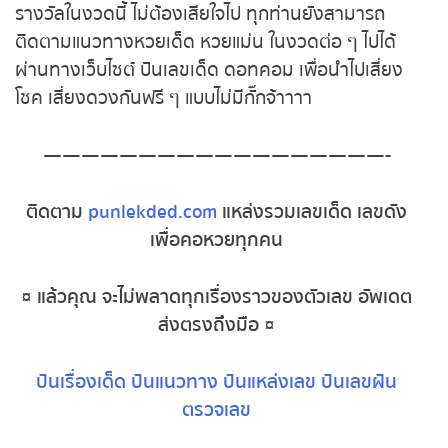
รางวัลในงวดนี้ ไม่ต้องเสียใจไป ทุกท่านยังสามารถ
ติดตามแนวทางหวยเด็ด หวยแม่น ในงวดต่อ ๆ ไปได้
ผ่านทางเว็บไซต์
ปันเลขเด็ด ดอทคอม
เพื่อนำไปเสี่ยง
โชค เสี่ยงดวงกันฟรี ๆ แบบไม่มีกั๊กจ้าาาา
——————————————————-
ติดตาม
punlekded.com
แหล่งรวมเลขเด็ด เลขดัง
เพื่อคอหวยทุกคน
¤ แล้วคุณ จะไม่พลาดทุกเรื่องราวของตัวเลข อัพเดต
ส่งตรงถึงมือ ¤
ปันเรื่องเด็ด
ปันแนวทาง
ปันแหล่งเลข
ปันเลขฝัน
ตรวจเลข