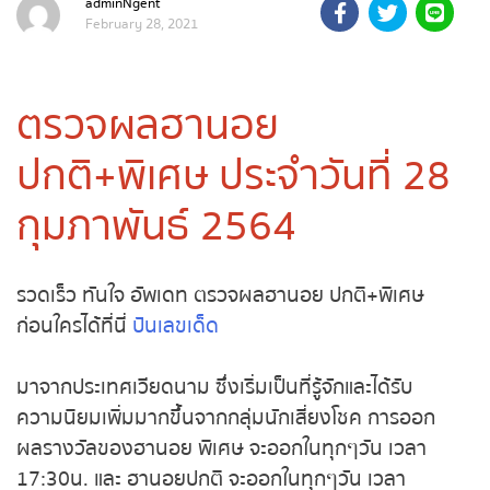
adminNgent
February 28, 2021
ถ่ายทอดสดถ่ายทอดสดหวย
รัฐบาลไทย
ตรวจผลฮานอย
ถ่ายทอดสดหวยออมสิน
ปกติ+พิเศษ ประจำวันที่ 28
ถ่ายทอดสดหวยธกส.
กุมภาพันธ์ 2564
ถ่ายทอดสดหวยลาว
รวดเร็ว ทันใจ อัพเดท ตรวจผลฮานอย ปกติ+พิเศษ
ถ่ายทอดสดหวยลาว ซุปเปอร์
ก่อนใครได้ที่นี่
ปันเลขเด็ด
ถ่ายทอดสดหวยฮานอย
มาจากประเทศเวียดนาม ซึ่งเริ่มเป็นที่รู้จักและได้รับ
ถ่ายทอดสดหวยฮานอยพิเศษ
ความนิยมเพิ่มมากขึ้นจากกลุ่มนักเสี่ยงโชค การออก
ผลรางวัลของฮานอย พิเศษ จะออกในทุกๆวัน เวลา
ถ่ายทอดสดหวยมาเลย์
17:30น. และ ฮานอยปกติ จะออกในทุกๆวัน เวลา