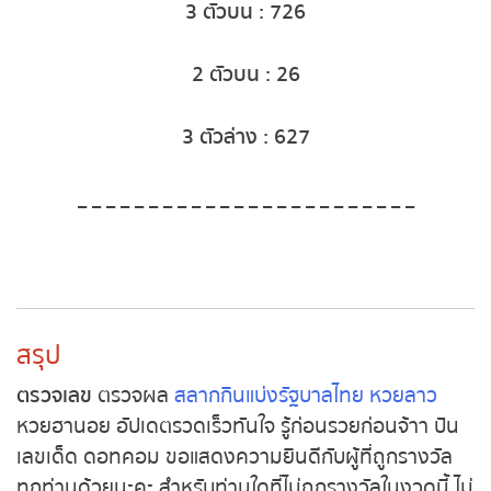
3 ตัวบน : 726
หวยหุ้นฮั่งเส็ง เช้า
2 ตัวบน : 26
หวยหุ้นฮั่งเส็ง บ่าย
3 ตัวล่าง : 627
หวยหุ้นจีน เช้า
_ _ _ _ _ _ _ _ _ _ _ _ _ _ _ _ _ _ _ _ _ _ _ _
หวยหุ้นจีน บ่าย
หวยหุ้นไต้หวัน
หวยหุ้นสิงคโปร์
สรุป
หวยหุ้นอิยิป
ตรวจเลข
ตรวจผล
สลากกินแบ่งรัฐบาลไทย
หวยลาว
หวยฮานอย อัปเดตรวดเร็วทันใจ รู้ก่อนรวยก่อนจ้าา
ปัน
หวยหุ้นเยอรมัน
เลขเด็ด ดอทคอม
ขอแสดงความยินดีกับผู้ที่ถูกรางวัล
ทุกท่านด้วยนะคะ สำหรับท่านใดที่ไม่ถูกรางวัลในงวดนี้ ไม่