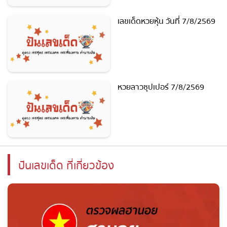
เลขเด็ดหวยหุ้น วันที่ 7/8/2569
หวยลาวซุปเปอร์ 7/8/2569
ปันเลขเด็ด ที่เกี่ยวข้อง