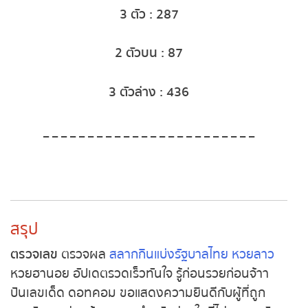
3 ตัว : 287
หวยหุ้นฮั่งเส็ง เช้า
2 ตัวบน : 87
หวยหุ้นฮั่งเส็ง บ่าย
3 ตัวล่าง : 436
หวยหุ้นจีน เช้า
หวยหุ้นจีน บ่าย
_ _ _ _ _ _ _ _ _ _ _ _ _ _ _ _ _ _ _ _ _ _ _ _
หวยหุ้นไต้หวัน
หวยหุ้นสิงคโปร์
สรุป
หวยหุ้นอิยิป
ตรวจเลข
ตรวจผล
สลากกินแบ่งรัฐบาลไทย
หวยลาว
หวยฮานอย อัปเดตรวดเร็วทันใจ รู้ก่อนรวยก่อนจ้าา
หวยหุ้นเยอรมัน
ปันเลขเด็ด ดอทคอม
ขอแสดงความยินดีกับผู้ที่ถูก