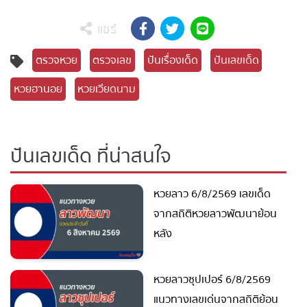
แชร์
ตรวจหวย
ตรวจเลข
ปันเรื่องเด็ด
ปันเลขเด็ด
หวยฮานอย
หวยเวียดนาม
ปันเลขเด็ด ที่น่าสนใจ
หวยลาว 6/8/2569 เลขเด็ด
จากสถิติหวยลาวพัฒนาย้อน
หลัง
หวยลาวซุปเปอร์ 6/8/2569
แนวทางเลขเด่นจากสถิติย้อน