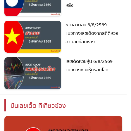
หลัง
หวยฮานอย 6/8/2569
แนวทางเลขเด็ดจากสถิติหวย
ฮานอยย้อนหลัง
เลขเด็ดหวยหุ้น 6/8/2569
แนวทางหวยหุ้นรอบโลก
ปันเลขเด็ด ที่เกี่ยวข้อง