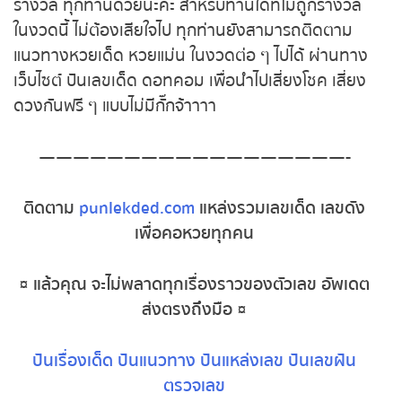
รางวัล ทุกท่านด้วยนะคะ สำหรับท่านใดที่ไม่ถูกรางวัล
หวยหุ้นอังกฤษ
ในงวดนี้ ไม่ต้องเสียใจไป ทุกท่านยังสามารถติดตาม
แนวทางหวยเด็ด หวยแม่น ในงวดต่อ ๆ ไปได้ ผ่านทาง
หวยหุ้นรัสเซีย
เว็บไซต์
ปันเลขเด็ด ดอทคอม
เพื่อนำไปเสี่ยงโชค เสี่ยง
ดวงกันฟรี ๆ แบบไม่มีกั๊กจ้าาาา
หวยหุ้นอินเดีย
หวยหุ้นดาวโจนส์
——————————————————-
MK Sports
ติดตาม
punlekded.com
แหล่งรวมเลขเด็ด เลขดัง
เพื่อคอหวยทุกคน
¤ แล้วคุณ จะไม่พลาดทุกเรื่องราวของตัวเลข อัพเดต
ส่งตรงถึงมือ ¤
ปันเรื่องเด็ด
ปันแนวทาง
ปันแหล่งเลข
ปันเลขฝัน
ตรวจเลข