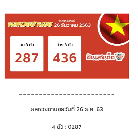
ถ่ายทอดสดหวยญีปุ่น
ถ่ายทอดสดหวยไต้หวัน
ถ่ายทอดสดหวยกัมพูชา GD
หวยหุ้นสด
หวยหุ้นไทย เย็น
_ _ _ _ _ _ _ _ _ _ _ _ _ _ _ _ _ _ _ _ _ _ _ _
หวยหุ้นเกาหลี
ผลหวยฮานอยวันที่ 26 ธ.ค. 63
หวยหุ้นนิเคอิ เช้า
4 ตัว : 0287
หวยหุ้นนิเคอิ บ่าย