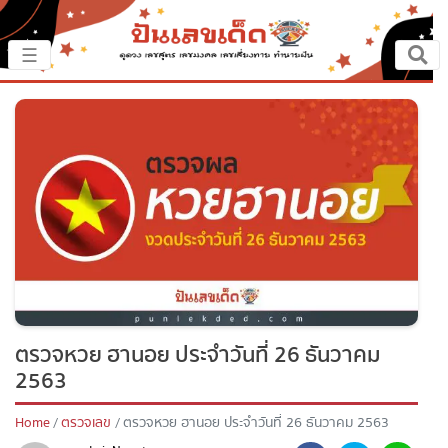
×
☰
หน้าหลัก
ปันเรื่องเด็ด
ปันแนวทาง
ปันแหล่งเลข
ปันเลขฝัน
ตรวจหวย ฮานอย ประจำวันที่ 26 ธันวาคม
ตรวจเลข
2563
หวยสด
Home
ตรวจเลข
ตรวจหวย ฮานอย ประจำวันที่ 26 ธันวาคม 2563