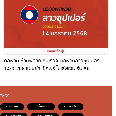
คอหวย ห้ามพลาด !! ตรวจ ผลหวยลาวซุปเปอร์
14/01/68 เเม่นยำ เช็กฟรี ไม่เสียเงิน รีบเลย
TAGS
ตรวจเลข
ปันเรื่องเด็ด
ปันเลขฝัน