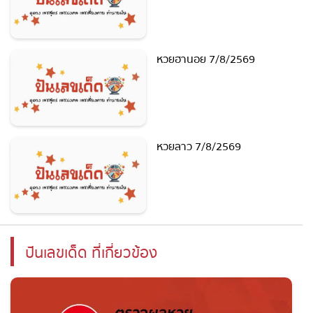
หวยฮานอย 7/8/2569
หวยลาว 7/8/2569
ปันเลขเด็ด ที่เกี่ยวข้อง