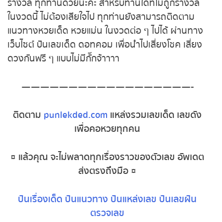
รางวัล ทุกท่านด้วยนะคะ สำหรับท่านใดที่ไม่ถูกรางวัล
หวยหุ้นอังกฤษ
ในงวดนี้ ไม่ต้องเสียใจไป ทุกท่านยังสามารถติดตาม
แนวทางหวยเด็ด หวยแม่น ในงวดต่อ ๆ ไปได้ ผ่านทาง
หวยหุ้นรัสเซีย
เว็บไซต์
ปันเลขเด็ด ดอทคอม
เพื่อนำไปเสี่ยงโชค เสี่ยง
ดวงกันฟรี ๆ แบบไม่มีกั๊กจ้าาาา
หวยหุ้นอินเดีย
หวยหุ้นดาวโจนส์
——————————————————-
MK Sports
ติดตาม
punlekded.com
แหล่งรวมเลขเด็ด เลขดัง
เพื่อคอหวยทุกคน
¤ แล้วคุณ จะไม่พลาดทุกเรื่องราวของตัวเลข อัพเดต
ส่งตรงถึงมือ ¤
ปันเรื่องเด็ด
ปันแนวทาง
ปันแหล่งเลข
ปันเลขฝัน
ตรวจเลข