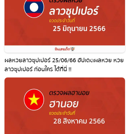
ผลหวยลาวซุปเปอร์ 25/06/66 อัปเดตผลหวย หวย
ลาวซุปเปอร์ ก่อนใคร ได้ที่นี่ !!