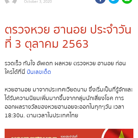
October 3, 2020
ถ่ายทอดสดถ่ายทอดสดหวย
รัฐบาลไทย
ตรวจหวย ฮานอย ประจำวัน
ถ่ายทอดสดหวยออมสิน
ที่ 3 ตุลาคม 2563
ถ่ายทอดสดหวยธกส.
รวดเร็ว ทันใจ อัพเดท ผลหวย ตรวจหวย ฮานอย ก่อน
ถ่ายทอดสดหวยลาว
ใครได้ที่นี่
ปันเลขเด็ด
ถ่ายทอดสดหวยลาว ซุปเปอร์
หวยฮานอย มาจากประเทศเวียดนาม ซึ่งเริ่มเป็นที่รู้จักและ
ได้รับความนิยมเพิ่มมากขึ้นจากกลุ่มนักเสี่ยงโชค การ
ถ่ายทอดสดหวยฮานอย
ออกผลรางวัลของหวยฮานอยจะออกในทุกๆวัน เวลา
18:30น. ตามเวลาในประเทศไทย
ถ่ายทอดสดหวยฮานอยพิเศษ
ถ่ายทอดสดหวยมาเลย์