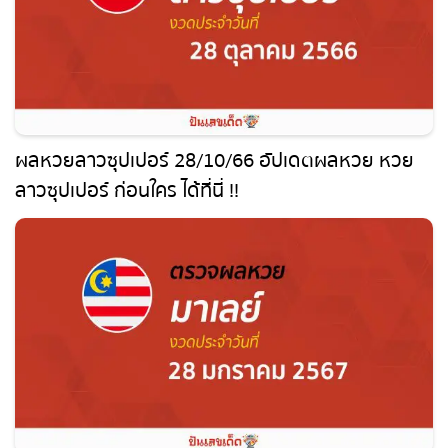
ผลหวยลาวซุปเปอร์ 28/10/66 อัปเดตผลหวย หวย
ลาวซุปเปอร์ ก่อนใคร ได้ที่นี่ !!