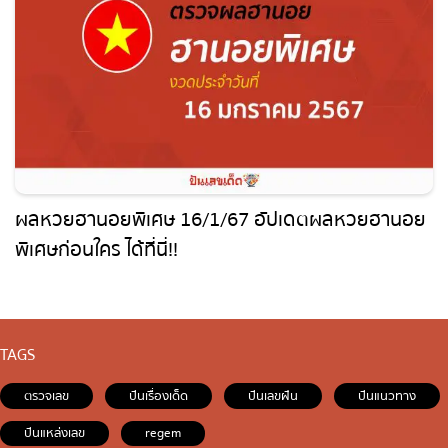
ผลหวยฮานอยพิเศษ 16/1/67 อัปเดตผลหวยฮานอย
พิเศษก่อนใคร ได้ที่นี่!!
TAGS
ตรวจเลข
ปันเรื่องเด็ด
ปันเลขฝัน
ปันแนวทาง
ปันแหล่งเลข
regem