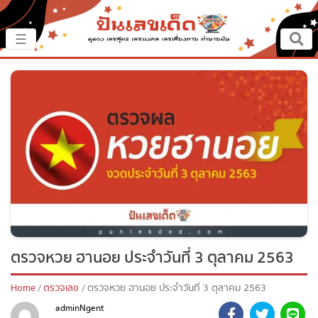
×
☰
หน้าหลัก
ปันเรื่องเด็ด
ปันแนวทาง
ปันแหล่งเลข
ปันเลขฝัน
ตรวจหวย ฮานอย ประจำวันที่ 3 ตุลาคม 2563
ตรวจเลข
Home
ตรวจเลข
ตรวจหวย ฮานอย ประจำวันที่ 3 ตุลาคม 2563
หวยสด
adminNgent