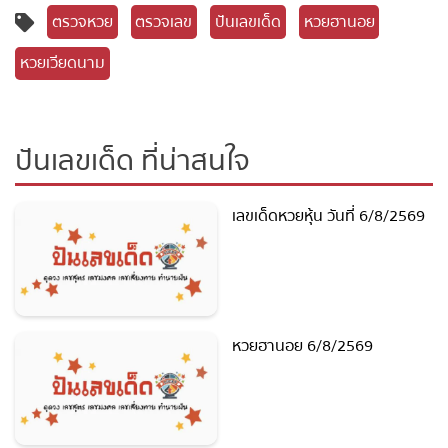
ตรวจหวย
ตรวจเลข
ปันเลขเด็ด
หวยฮานอย
หวยเวียดนาม
ปันเลขเด็ด ที่น่าสนใจ
เลขเด็ดหวยหุ้น วันที่ 6/8/2569
หวยฮานอย 6/8/2569