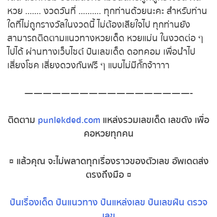
รางวัล ผลหวย ……. งวดวันที่ ………. ทุกท่านด้วยนะคะ
หวยหุ้นอังกฤษ
สำหรับท่านใดที่ไม่ถูกรางวัลในงวดนี้ ไม่ต้องเสียใจไป
ทุกท่านยังสามารถติดตามแนวทางหวยเด็ด หวยแม่น
หวยหุ้นรัสเซีย
ในงวดต่อ ๆ ไปได้ ผ่านทางเว็บไซต์
ปันเลขเด็ด ดอท
คอม
เพื่อนำไปเสี่ยงโชค เสี่ยงดวงกันฟรี ๆ แบบไม่มีกั๊ก
หวยหุ้นอินเดีย
จ้าาาา
หวยหุ้นดาวโจนส์
——————————————————-
MK Sports
ติดตาม
punlekded.com
แหล่งรวมเลขเด็ด เลขดัง
เพื่อคอหวยทุกคน
¤ แล้วคุณ จะไม่พลาดทุกเรื่องราวของตัวเลข อัพเดต
ส่งตรงถึงมือ ¤
ปันเรื่องเด็ด
ปันแนวทาง
ปันแหล่งเลข
ปันเลขฝัน