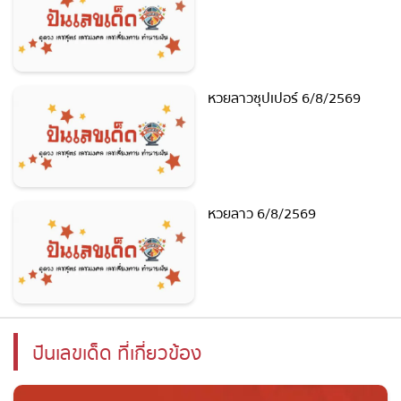
หวยลาวซุปเปอร์ 6/8/2569
หวยลาว 6/8/2569
ปันเลขเด็ด ที่เกี่ยวข้อง