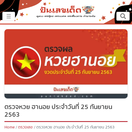
×
☰
หน้าหลัก
ปันเรื่องเด็ด
ปันแนวทาง
ปันแหล่งเลข
ปันเลขฝัน
ตรวจหวย ฮานอย ประจำวันที่ 25 กันยายน
ตรวจเลข
2563
หวยสด
Home
ตรวจเลข
ตรวจหวย ฮานอย ประจำวันที่ 25 กันยายน 2563