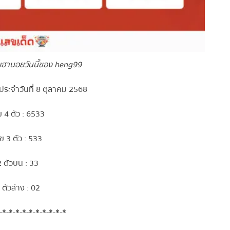
ฮานอยวันนี้ของ heng99
ระจำวันที่ 8 ตุลาคม 2568
ข 4 ตัว : 6533
ข 3 ตัว : 533
2 ตัวบน : 33
 ตัวล่าง : 02
-*-*-*-*-*-*-*-*-*-*