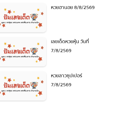
หวยฮานอย 8/8/2569
เลขเด็ดหวยหุ้น วันที่
7/8/2569
หวยลาวซุปเปอร์
7/8/2569