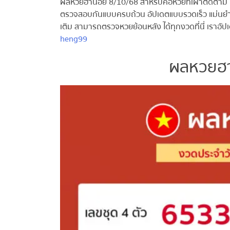
ผลหวยฮานอย 8/10/68 สำหรับคอหวยที่เฝ้าติดตาม และ
ตรวจสอบกันแบบครบถ้วน อัปเดตแบบรวดเร็ว แม่นยำ
เติม สามารถตรวจหวยย้อนหลัง ได้ทุกงวดที่นี่ เราอัปเด
heng99
ผลหวยฮา