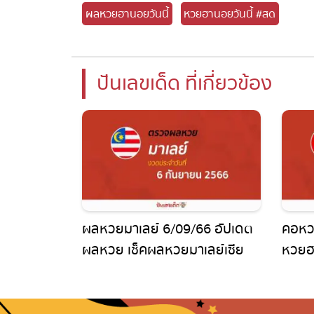
ผลหวยฮานอยวันนี้
หวยฮานอยวันนี้ #สด
ปันเลขเด็ด ที่เกี่ยวข้อง
ผลหวยมาเลย์ 6/09/66 อัปเดต
คอหว
ผลหวย เช็คผลหวยมาเลย์เซีย
หวยฮ
ก่อนใคร ได้ที่นี่!
ฟรีๆ ไ