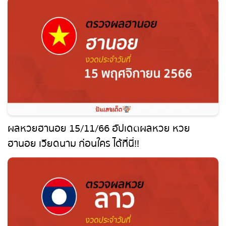
ผลหวยฮานอย 15/11/66 อัปเดตผลหวย หวย
ฮานอย เวียดนาม ก่อนใคร ได้ที่นี่!!