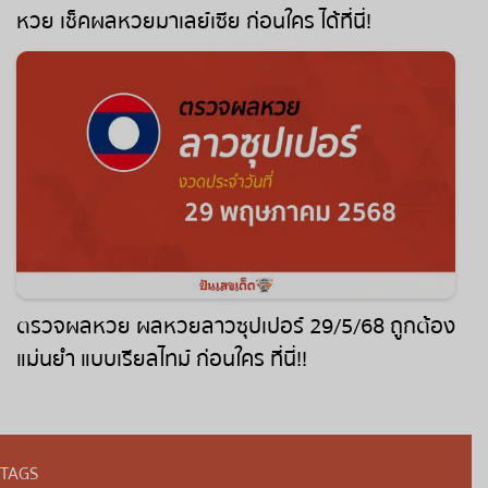
หวย เช็คผลหวยมาเลย์เซีย ก่อนใคร ได้ที่นี่!
ตรวจผลหวย ผลหวยลาวซุปเปอร์ 29/5/68 ถูกต้อง
แม่นยำ แบบเรียลไทม์ ก่อนใคร ที่นี่!!
TAGS