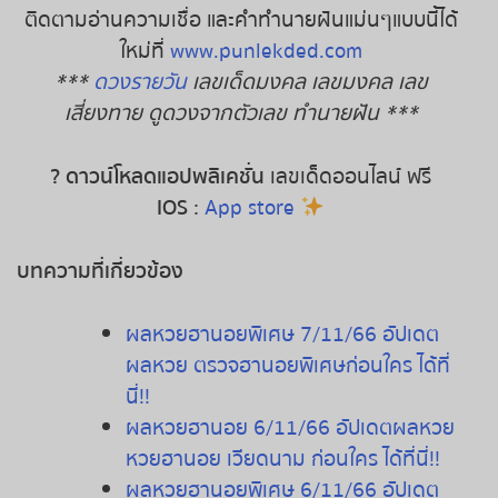
ติดตามอ่านความเชื่อ และคำทำนายฝันแม่นๆแบบนี้ได้
ใหม่ที่
www.punlekded.com
***
ดวงรายวัน
เลขเด็ดมงคล เลขมงคล เลข
เสี่ยงทาย ดูดวงจากตัวเลข ทำนายฝัน ***
? ดาวน์โหลดแอปพลิเคชั่น
เลขเด็ดออนไลน์ ฟรี
IOS
:
App store
บทความที่เกี่ยวข้อง
ผลหวยฮานอยพิเศษ 7/11/66 อัปเดต
ผลหวย ตรวจฮานอยพิเศษก่อนใคร ได้ที่
นี่!!
ผลหวยฮานอย 6/11/66 อัปเดตผลหวย
หวยฮานอย เวียดนาม ก่อนใคร ได้ที่นี่!!
ผลหวยฮานอยพิเศษ 6/11/66 อัปเดต