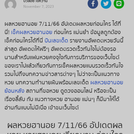
บัวลอย ไข่หวาน
November 7, 2023
ถ่ายทอดสดถ่ายทอดสดหวย
รัฐบาลไทย
ผลหวยฮานอย 7/11/66
อัปเดตผลหวยก่อนใคร ได้ที่
นี่!
เช็คผลหวยฮานอย
ก่อนใคร แม่นยำ ข้อมูลถูกต้อง
ถ่ายทอดสดหวยออมสิน
เช็คก่อนใครได้ที่นี่
ปันเลขเด็ด
รายงานอัพเดตหวยวันนี้
ล่าสุด อัพเดตให้ฟรีๆ อัพเดตรวดเร็วทันใจไม่ต้องรอ
ถ่ายทอดสดหวยธกส.
นานสำหรับแฟนหวยคงจุใจกับการบริการของเว็บไซต์
ถ่ายทอดสดหวยลาว
ของเราไปแล้วเกี่ยวกับการเช็คผลหวยแบบรวดเร็วทันใจ
รวมไปถึงบทความข่าวสารต่างๆ ไม่ว่าจะเป็นแนวทาง
ถ่ายทอดสดหวยลาว ซุปเปอร์
หวย บทความทำนายฝันพร้อมเลขเด็ด
ผลหวยฮานอย
ย้อนหลัง
สถานที่ขอหวย ดูดวงออนไลน์ หรือจะเป็น
ถ่ายทอดสดหวยฮานอย
เรื่องลี้ลับ กับ แนวทางหวย ฮานอย แม่นๆ ก็มีมาให้ได้
อ่านกันแบบไม่มีเบื่อ เข้าชมเว็บไซต์
ถ่ายทอดสดหวยฮานอยพิเศษ
ผลหวยฮานอย 7/11/66 อัปเดตผล
ถ่ายทอดสดหวยมาเลย์