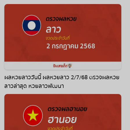
ผลหวยลาววันนี้ ผลหวยลาว 2/7/68 ตรวจผลหวย
ลาวล่าสุด หวยลาวพัฒนา